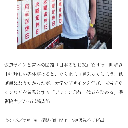
鉄道サインと書体の図鑑『日本のもじ鉄』を刊行。町歩き
中に珍しい書体があると、立ち止まり見入ってしまう。鉄
道員になりたかったが、大学でデザインを学び、広告デザ
インなどを業務とする「デザイン急行」代表を務める。撮
影協力／かっぱ橋装飾
取材・文／宇野正樹 撮影／藤田修平 写真提供／石川祐基