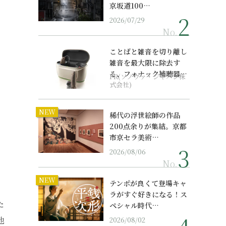
京坂道100…
2026/07/29
No.
ことばと雑音を切り離し
雑音を最大限に除去す
る、フォナック補聴器の
PR(ソノヴァ・ジャパン株
最上位モデル
式会社)
NEW
稀代の浮世絵師の作品
200点余りが集結。京都
市京セラ美術…
2026/08/06
No.
NEW
テンポが良くて登場キャ
ラがすぐ好きになる！ス
た
ペシャル時代…
地
2026/08/02