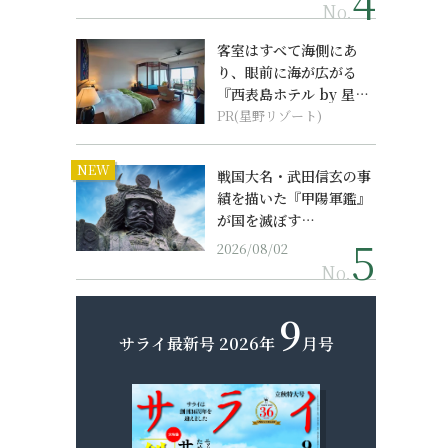
No.
客室はすべて海側にあ
り、眼前に海が広がる
『西表島ホテル by 星野
リゾート』
PR(星野リゾート)
NEW
戦国大名・武田信玄の事
績を描いた『甲陽軍鑑』
が国を滅ぼす…
2026/08/02
No.
9
サライ最新号
2026年
月号