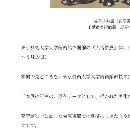
喜多川歌麿《納涼美人
千葉市美術館蔵 展示期
東京藝術大学大学美術館で開催の「大吉原展」は、吉
～５月19日）
本展の見どころを、東京藝術大学大学美術館教授の
「本展は江戸の吉原をテーマとして、描かれた美術
幕府が唯一公認した吉原遊廓では別格のしきたりや
つです。