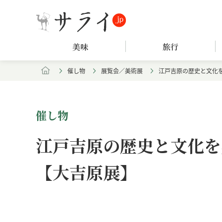
美味
旅行
催し物
展覧会／美術展
江戸吉原の歴史と文化
催し物
江戸吉原の歴史と文化を
【大吉原展】
Loaded
:
/
Unmute
5.15%