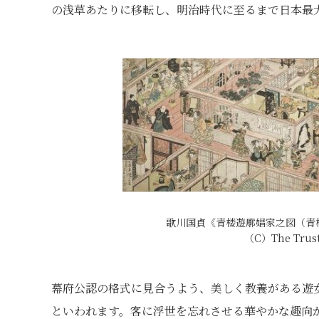
の浅草あたりに移転し、明治時代に至るまで日本最
歌川国貞《青楼遊廓娼家之図（青楼
（C）The Truste
幕府公認の格式に見合うよう、美しく教養がある遊
といわれます。客に浮世を忘れさせる華やかな趣向