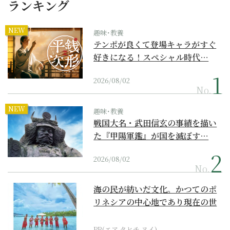
ランキング
NEW
趣味･教養
テンポが良くて登場キャラがすぐ
好きになる！スペシャル時代…
2026/08/02
No.
NEW
趣味･教養
戦国大名・武田信玄の事績を描い
た『甲陽軍鑑』が国を滅ぼす…
2026/08/02
No.
海の民が紡いだ文化。かつてのポ
リネシアの中心地であり現在の世
界遺産からみえてくる...
PR(エア タヒチ ヌイ)