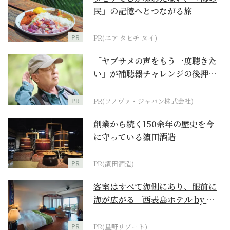
民」の記憶へとつながる旅
PR
PR(エア タヒチ ヌイ)
「ヤブサメの声をもう一度聴きた
い」が補聴器チャレンジの後押し
に
PR
PR(ソノヴァ・ジャパン株式会社)
創業から続く150余年の歴史を今
に守っている濵田酒造
PR
PR(濵田酒造)
客室はすべて海側にあり、眼前に
海が広がる『西表島ホテル by 星
野リゾート』
PR
PR(星野リゾート)