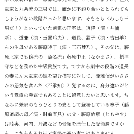
臣家と九条流の三男では、確かに不釣り合いととられても
しょうがない段階だったと思います。そもそも〈わしも三
男だ！〉といっていた兼家の正室は、道隆（演・井浦
新）、道兼（演・玉置玲央）、道長、詮子（演・吉田羊）
らの生母である藤原時子（演・三石琴乃）。その父は、藤
原北家でも傍流の「魚名流」藤原中正（なかまさ）。摂津
守などを務めた中級貴族です。ですから劇中の段階の道長
の妻に左大臣家の姫を望む描写に対して、源雅信がいささ
かの怒気を含んだ〈不承知〉と発するのは、身分違いだと
いう意識の発露でもあることに留意したいと思います。ち
なみに兼家のもうひとりの妻として登場している寧子（藤
原道綱の母／演・財前直見）の父・藤原倫寧（ともやす）
は陸奥、河内、丹波などの受領を歴任した受領層ですか
ら、こちらもそれほど家格の高い妻ではありません。