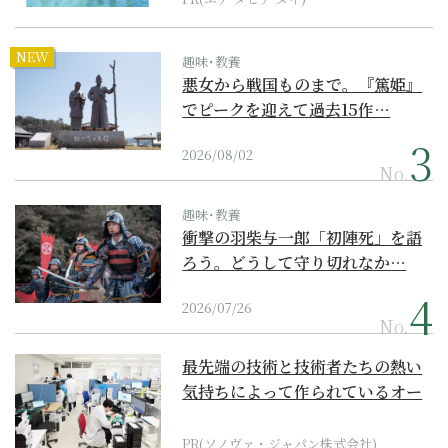
NEW
趣味･教養
悪女から戦国ものまで。『篤姫』
でピークを迎えて過去15作…
2026/08/02
No.
趣味･教養
衝撃の羽柴与一郎「初陣死」を語
ろう。どうして守り切れなか…
2026/07/26
No.
最先端の技術と技術者たちの熱い
気持ちによって作られているオー
ダーメイド補聴器
PR(ソノヴァ・ジャパン株式会社)