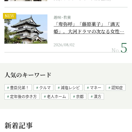
NEW
趣味･教養
「卑弥呼」「藤原薬子」「満天
姫」。大河ドラマの次なる女性…
2026/08/02
No.
人気のキーワード
豊臣兄弟！
クルマ
減塩レシピ
マネー
認知症
定年後の歩き方
老人ホーム
京都
漢方
新着記事