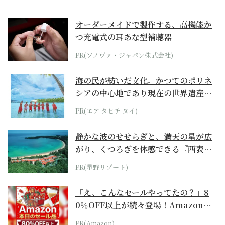
オーダーメイドで製作する、高機能か
つ充電式の耳あな型補聴器
PR(ソノヴァ・ジャパン株式会社)
海の民が紡いだ文化。かつてのポリネ
シアの中心地であり現在の世界遺産か
らみえてくる...
PR(エア タヒチ ヌイ)
静かな波のせせらぎと、満天の星が広
がり、くつろぎを体感できる『西表島
ホテル by...
PR(星野リゾート)
「え、こんなセールやってたの？」8
0％OFF以上が続々登場！Amazonの
本気が...
PR(Amazon)