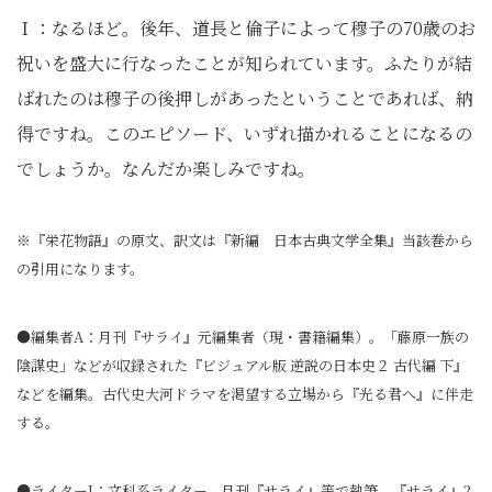
Ｉ：なるほど。後年、道長と倫子によって穆子の70歳のお
祝いを盛大に行なったことが知られています。ふたりが結
ばれたのは穆子の後押しがあったということであれば、納
得ですね。このエピソード、いずれ描かれることになるの
でしょうか。なんだか楽しみですね。
※『栄花物語』の原文、訳文は『新編 日本古典文学全集』当該巻から
の引用になります。
●編集者A：月刊『サライ』元編集者（現・書籍編集）。「藤原一族の
陰謀史」などが収録された『ビジュアル版 逆説の日本史２ 古代編 下』
などを編集。古代史大河ドラマを渇望する立場から『光る君へ』に伴走
する。
●ライターI：文科系ライター。月刊『サライ』等で執筆。『サライ』2