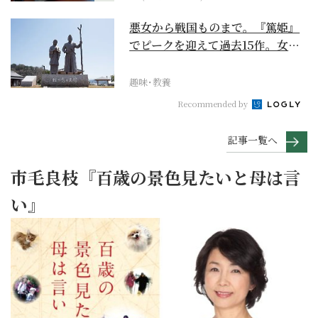
悪女から戦国ものまで。『篤姫』
でピークを迎えて過去15作。女性
が主人公の作品を振...
趣味･教養
Recommended by
記事一覧へ
市毛良枝『百歳の景色見たいと母は言
い』