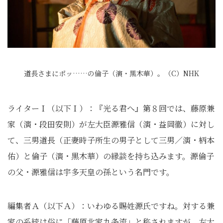
道長さまにポッ……の倫子（演・黒木華）。（C）NHK
ライターＩ（以下Ｉ）：『光る君へ』第８回では、藤原兼
家（演・段田安則）が左大臣源雅信（演・益岡徹）に対し
て、三男道長（正妻時子所生の男子として三男／演・柄本
佑）と倫子（演・黒木華）の縁談を持ち込みます。源倫子
の父・源雅信は宇多天皇の孫という名門です。
編集者Ａ（以下Ａ）：いわゆる賜姓源氏ですね。対する兼
家の系統は俗に「藤原北家九条流」と称されますが、左大