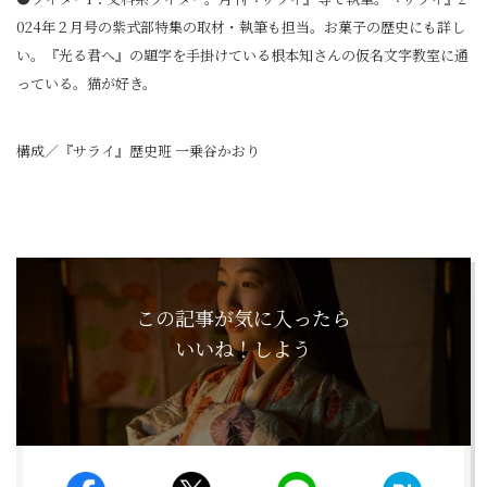
024年２月号の紫式部特集の取材・執筆も担当。お菓子の歴史にも詳し
い。『光る君へ』の題字を手掛けている根本知さんの仮名文字教室に通
っている。猫が好き。
構成／『サライ』歴史班 一乗谷かおり
この記事が気に入ったら
いいね！しよう