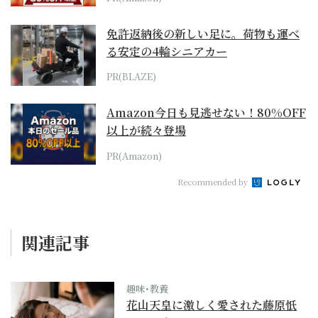
免許返納後の新しい足に。荷物も運べ
る安定の4輪シニアカー
PR(BLAZE)
Amazon今日も見逃せない！80%OFF
以上が続々登場
PR(Amazon)
Recommended by
関連記事
趣味･教養
花山天皇に激しく愛された藤原忯