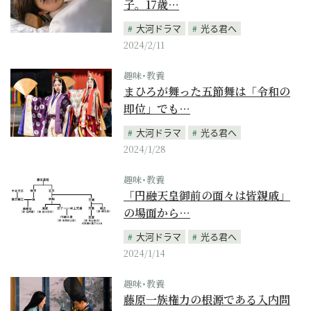
子。17歳…
大河ドラマ
光る君へ
2024/2/11
趣味･教養
まひろが舞った五節舞は「令和の
即位」でも…
大河ドラマ
光る君へ
2024/1/28
趣味･教養
「円融天皇御前の面々は皆親戚」
の場面から…
大河ドラマ
光る君へ
2024/1/14
趣味･教養
藤原一族権力の根源である入内問