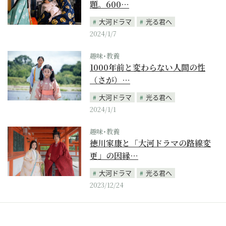
題。600…
大河ドラマ
光る君へ
2024/1/7
趣味･教養
1000年前と変わらない人間の性
（さが）…
大河ドラマ
光る君へ
2024/1/1
趣味･教養
徳川家康と「大河ドラマの路線変
更」の因縁…
大河ドラマ
光る君へ
2023/12/24