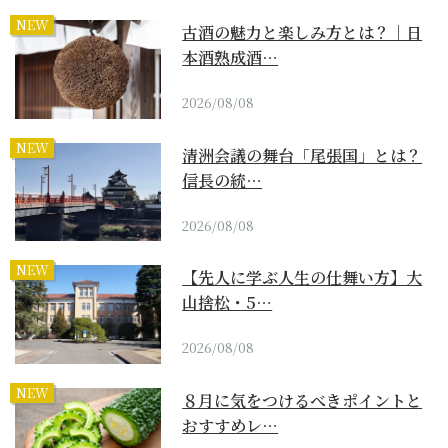
NEW
古酒の魅力と楽しみ方とは？｜日
本酒熟成酒…
2026/08/08
NEW
清洲会議の舞台「尾張国」とは？
信長の統…
2026/08/08
NEW
【先人に学ぶ人生の仕舞い方】大
山捨松・5…
2026/08/08
NEW
８月に気をつけるべきポイントと
おすすめレ…