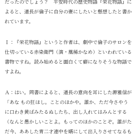
だったのでしょう？ 平安時代の歴史物語『栄花物語』に
よると、道長が倫子に自分の妻にしたいと懸想したと書か
れています。
Ｉ：『栄花物語』というと作者は、劇中で倫子のサロンを
仕切っている赤染衛門（演・凰稀かなめ）といわれている
書物ですね。読み始めると面白くて癖になりそうな物語で
すよね。
Ａ：はい。同書によると、道長の意向を耳にした源雅信が
「あな もの狂ほし。ことのほかや。誰か、ただ今さやう
に口わき黄ばみたるぬしたち、出し入れてはみんとする
（なんと愚かしいことよ。もってのほかのことぞ。誰がた
だ今、ああした青二才連中を婿にして出入りさせてなるも