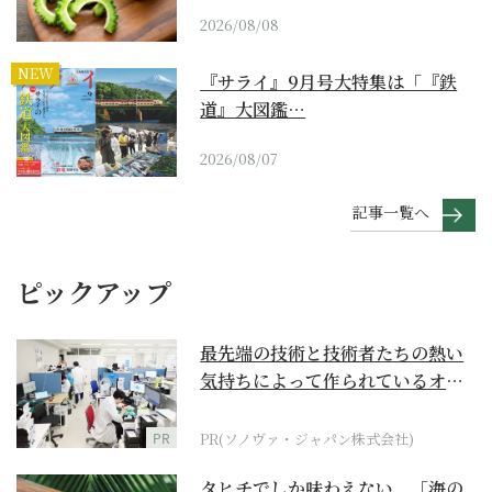
2026/08/08
NEW
『サライ』9月号大特集は「『鉄
道』大図鑑…
2026/08/07
記事一覧へ
ピックアップ
最先端の技術と技術者たちの熱い
気持ちによって作られているオー
ダーメイド補聴器
PR
PR(ソノヴァ・ジャパン株式会社)
タヒチでしか味わえない、「海の