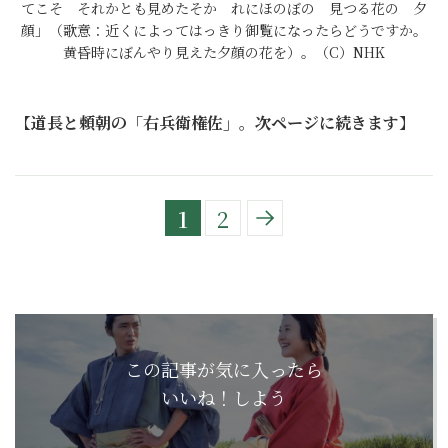
てこそ それかとも見めたそか れにほのぼの 見つる花の 夕
顔」（歌意：近くによってはっきり御覧になったらどうですか。
黄昏時にぼんやり見えた夕顔の花を）。（C）NHK
【
道長と頼朝の「右兵衛権佐」。次ページに続きます
】
1
2
この記事が気に入ったら
いいね！しよう