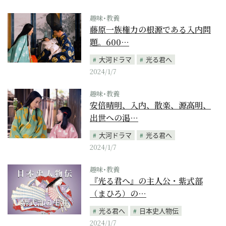
趣味･教養
藤原一族権力の根源である入内問
題。600…
大河ドラマ
光る君へ
2024/1/7
趣味･教養
安倍晴明、入内、散楽、源高明、
出世への渇…
大河ドラマ
光る君へ
2024/1/7
趣味･教養
『光る君へ』の主人公・紫式部
（まひろ）の…
光る君へ
日本史人物伝
2024/1/7