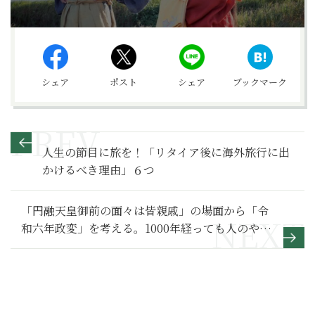
シェア
ポスト
シェア
ブックマーク
人生の節目に旅を！「リタイア後に海外旅行に出
かけるべき理由」６つ
「円融天皇御前の面々は皆親戚」の場面から「令
和六年政変」を考える。1000年経っても人のやる
ことは変わらない【光る君へ 満喫リポート】秘話
発信編