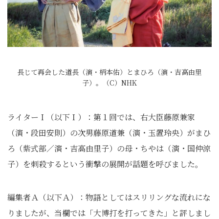
長じて再会した道長（演・柄本佑）とまひろ（演・吉高由里
子）。（C）NHK
ライターＩ（以下Ｉ）：第１回では、右大臣藤原兼家
（演・段田安則）の次男藤原道兼（演・玉置玲央）がまひ
ろ（紫式部／演・吉高由里子）の母・ちやは（演・国仲涼
子）を刺殺するという衝撃の展開が話題を呼びました。
編集者Ａ（以下Ａ）：物語としてはスリリングな流れにな
りましたが、当欄では「大博打を打ってきた」と評しまし