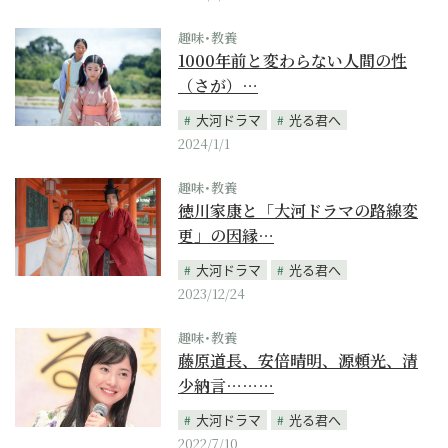
趣味･教養
1000年前と変わらない人間の性
（さが）…
大河ドラマ
光る君へ
2024/1/1
趣味･教養
徳川家康と「大河ドラマの路線変
更」の因縁…
大河ドラマ
光る君へ
2023/12/24
趣味･教養
藤原道長、安倍晴明、源頼光、清
少納言………
大河ドラマ
光る君へ
2022/7/10