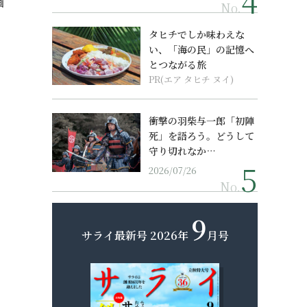
画
No.
タヒチでしか味わえな
い、「海の民」の記憶へ
とつながる旅
PR(エア タヒチ ヌイ)
衝撃の羽柴与一郎「初陣
死」を語ろう。どうして
守り切れなか…
2026/07/26
No.
9
サライ最新号
2026年
月号