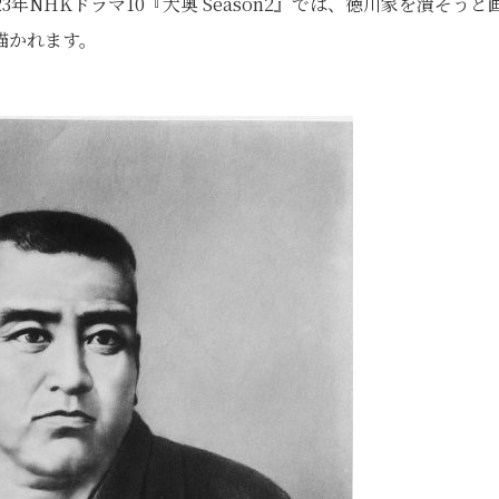
年NHKドラマ10『大奥 Season2』では、徳川家を潰そうと
描かれます。