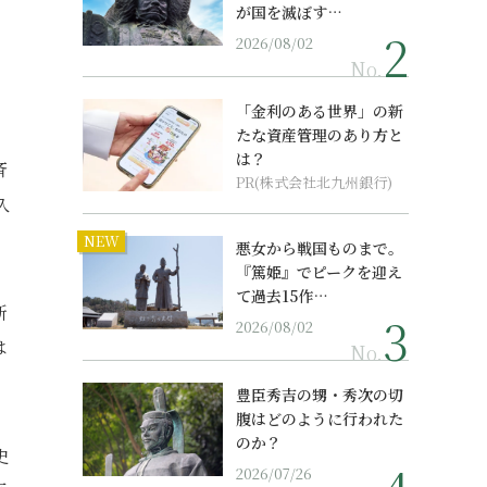
が国を滅ぼす…
2026/08/02
No.
「金利のある世界」の新
たな資産管理のあり方と
は？
斉
PR(株式会社北九州銀行)
久
NEW
悪女から戦国ものまで。
『篤姫』でピークを迎え
て過去15作…
新
2026/08/02
は
No.
豊臣秀吉の甥・秀次の切
腹はどのように行われた
のか？
史
2026/07/26