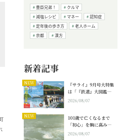
豊臣兄弟！
クルマ
減塩レシピ
マネー
認知症
定年後の歩き方
老人ホーム
京都
漢方
新着記事
NEW
『サライ』9月号大特集
は「『鉄道』大図鑑…
2026/08/07
NEW
101歳で亡くなるまで
町
「初心」を胸に高み…
六
2026/08/07