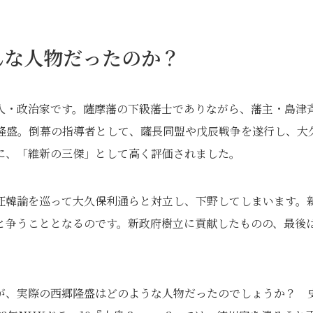
んな人物だったのか？
人・政治家です。薩摩藩の下級藩士でありながら、藩主・島津
隆盛。倒幕の指導者として、薩長同盟や戊辰戦争を遂行し、大
に、「維新の三傑」として高く評価されました。
征韓論を巡って大久保利通らと対立し、下野してしまいます。
と争うこととなるのです。新政府樹立に貢献したものの、最後
が、実際の西郷隆盛はどのような人物だったのでしょうか？ 