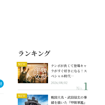
ランキング
NEW
テンポが良くて登場キャ
ラがすぐ好きになる！ス
ペシャル時代…
2026/08/02
No.
NEW
戦国大名・武田信玄の事
績を描いた『甲陽軍鑑』