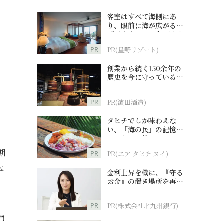
客室はすべて海側にあ
り、眼前に海が広がる
『西表島ホテル by 星野
リゾート』
PR
PR(星野リゾート)
て
創業から続く150余年の
歴史を今に守っている濵
田酒造
PR
PR(濵田酒造)
タヒチでしか味わえな
い、「海の民」の記憶へ
とつながる旅
期
PR
PR(エア タヒチ ヌイ)
本
金利上昇を機に、『守る
お金』の置き場所を再検
討
PR
PR(株式会社北九州銀行)
通