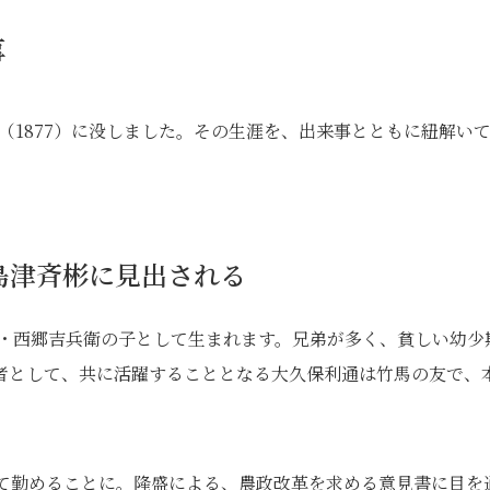
事
0年（1877）に没しました。その生涯を、出来事とともに紐解い
島津斉彬に見出される
武士・西郷吉兵衛の子として生まれます。兄弟が多く、貧しい幼少
者として、共に活躍することとなる大久保利通は竹馬の友で、
して勤めることに。隆盛による、農政改革を求める意見書に目を