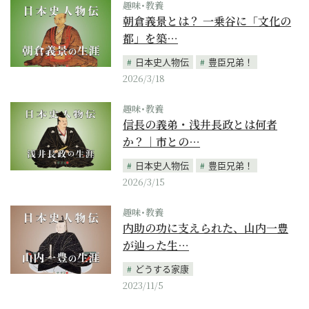
趣味･教養
朝倉義景とは？ 一乗谷に「文化の
都」を築…
日本史人物伝
豊臣兄弟！
2026/3/18
趣味･教養
信長の義弟・浅井長政とは何者
か？｜市との…
日本史人物伝
豊臣兄弟！
2026/3/15
趣味･教養
内助の功に支えられた、山内一豊
が辿った生…
どうする家康
2023/11/5