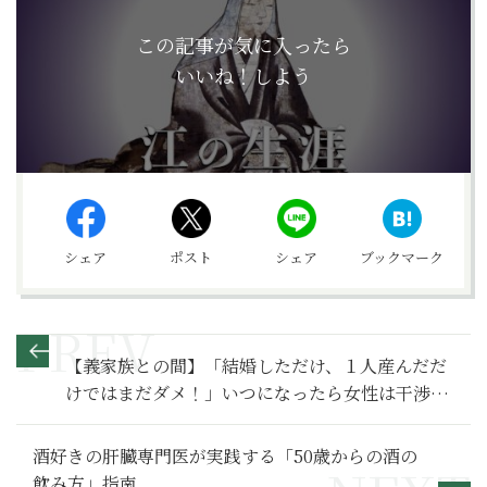
この記事が気に入ったら
いいね！しよう
シェア
ポスト
シェア
ブックマーク
【義家族との間】「結婚しただけ、１人産んだだ
けではまだダメ！」いつになったら女性は干渉さ
れなくなる？～その２～
酒好きの肝臓専門医が実践する「50歳からの酒の
飲み方」指南