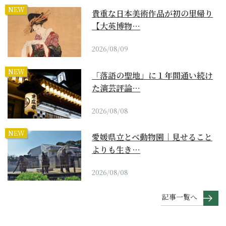
NEW
貴重な日本美術作品が初の里帰り
【大英博物…
2026/08/09
NEW
「落語の聖地」に１年間通い続け
た演芸評論…
2026/08/08
NEW
愛媛県立とべ動物園｜見せること
よりも生き…
2026/08/08
記事一覧へ