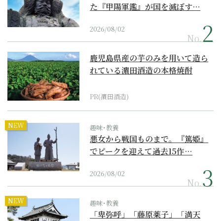
た『甲陽軍鑑』が国を滅ぼす…
2026/08/02
No.
鹿児島県産の芋のみを用いて造ら
れている濵田酒造の本格焼酎
PR(濵田酒造)
NEW
趣味･教養
悪女から戦国ものまで。『篤姫』
でピークを迎えて過去15作…
2026/08/02
No.
NEW
趣味･教養
「卑弥呼」「藤原薬子」「満天