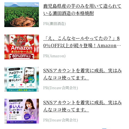
鹿児島県産の芋のみを用いて造られて
いる濵田酒造の本格焼酎
PR(濵田酒造)
「え、こんなセールやってたの？」8
0％OFF以上が続々登場！Amazonの
本気が...
PR(Amazon)
SNSアカウントを着実に成長。実はみ
んなココ使ってます。
PR(Dreaw合同会社)
SNSアカウントを着実に成長。実はみ
んなココ使ってます。
PR(Dreaw合同会社)