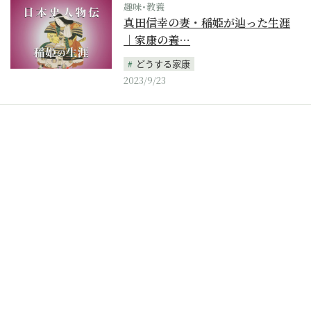
趣味･教養
真田信幸の妻・稲姫が辿った生涯
｜家康の養…
どうする家康
2023/9/23