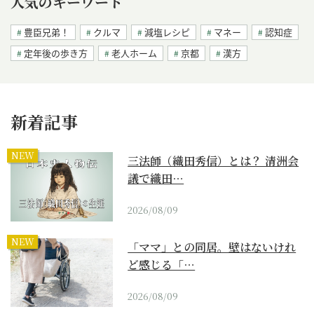
人気のキーワード
豊臣兄弟！
クルマ
減塩レシピ
マネー
認知症
定年後の歩き方
老人ホーム
京都
漢方
新着記事
NEW
三法師（織田秀信）とは？ 清洲会
議で織田…
2026/08/09
NEW
「ママ」との同居。壁はないけれ
ど感じる「…
2026/08/09