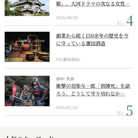
姫」。大河ドラマの次なる女性…
2026/08/02
No.
創業から続く150余年の歴史を今
に守っている濵田酒造
PR(濵田酒造)
趣味･教養
衝撃の羽柴与一郎「初陣死」を語
ろう。どうして守り切れなか…
2026/07/26
No.