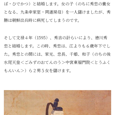
ば・ひでかつ）と結婚します。女の子（のちに秀忠の養女
となる、九条幸家室・同道房母）を一人儲けましたが、秀
勝は朝鮮出兵時に病死してしまうのです。
そして文禄４年（1595）、秀吉の計らいにより、徳川秀
忠と結婚します。この時、秀忠は、江よりも６歳年下でし
た。秀忠との間には、家光、忠長、千姫、和子（のちの後
水尾天皇＜ごみずのおてんのう＞中宮東福門院＜とうふく
もんいん＞）ら２男５女を儲けます。