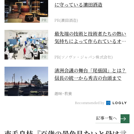
に守っている濵田酒造
PR
PR(濵田酒造)
最先端の技術と技術者たちの熱い
気持ちによって作られているオー
ダーメイド補聴器
PR
PR(ソノヴァ・ジャパン株式会社)
清洲会議の舞台「尾張国」とは？
信長の統一から秀吉の台頭まで
趣味･教養
Recommended by
記事一覧へ
市毛良枝『百歳の景色見たいと母は言