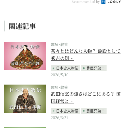
Recommended by
関連記事
趣味･教養
茶々とはどんな人物？ 淀殿として
秀吉の側…
日本史人物伝
豊臣兄弟！
2026/5/10
趣味･教養
武田信玄の強さはどこにある？ 領
国経営と…
日本史人物伝
豊臣兄弟！
2026/3/21