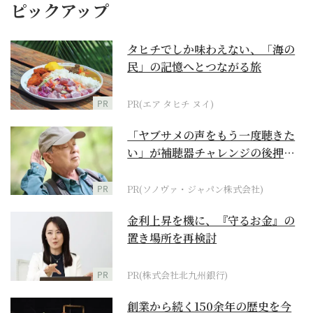
ピックアップ
タヒチでしか味わえない、「海の
民」の記憶へとつながる旅
PR
PR(エア タヒチ ヌイ)
「ヤブサメの声をもう一度聴きた
い」が補聴器チャレンジの後押し
に
PR
PR(ソノヴァ・ジャパン株式会社)
金利上昇を機に、『守るお金』の
置き場所を再検討
PR
PR(株式会社北九州銀行)
創業から続く150余年の歴史を今