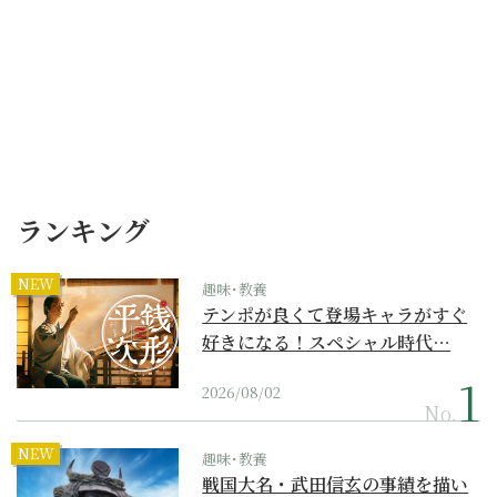
ランキング
NEW
趣味･教養
テンポが良くて登場キャラがすぐ
好きになる！スペシャル時代…
2026/08/02
No.
NEW
趣味･教養
戦国大名・武田信玄の事績を描い