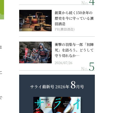
No.
創業から続く150余年の
歴史を今に守っている濵
田酒造
PR(濵田酒造)
衝撃の羽柴与一郎「初陣
は
死」を語ろう。どうして
守り切れなか…
2026/07/26
No.
こ
8
サライ最新号
2026年
月号
で