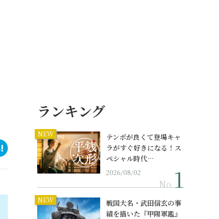
ランキング
NEW
テンポが良くて登場キャ
ラがすぐ好きになる！ス
ペシャル時代…
2026/08/02
No.
NEW
戦国大名・武田信玄の事
績を描いた『甲陽軍鑑』