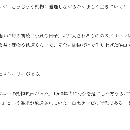
ンが、さまざまな動物と遭遇しながらたくましく生きていくと
随所に詩の朗読（小泉今日子）が挿入されるもののスクリーン
牧場の建物や鉄道くらいで、完全に動物だけで作り上げた映画
たストーリーがある。
ニーの動物映画だった。1960年代に幼少を過ごした方ならご
ド』という番組が放送されていた。白黒テレビの時代である。