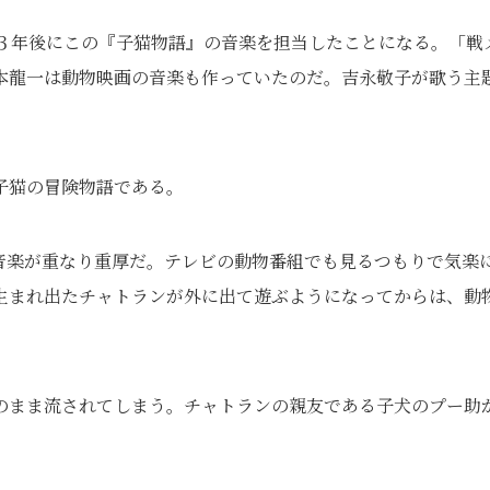
の３年後にこの『子猫物語』の音楽を担当したことになる。「戦
本龍一は動物映画の音楽も作っていたのだ。吉永敬子が歌う主
子猫の冒険物語である。
音楽が重なり重厚だ。テレビの動物番組でも見るつもりで気楽
生まれ出たチャトランが外に出て遊ぶようになってからは、動
のまま流されてしまう。チャトランの親友である子犬のプー助