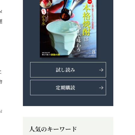
メ
題
試し読み
に
物
定期購読
が
人気のキーワード