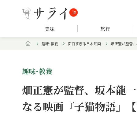
美味
旅行
趣味･教養
面白すぎる日本映画
畑正憲が監督、
趣味･教養
畑正憲が監督、坂本龍一
なる映画『子猫物語』【
Loaded
:
/
Unmute
7.94%