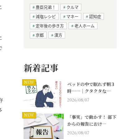
こ
豊臣兄弟！
クルマ
減塩レシピ
マネー
認知症
定年後の歩き方
老人ホーム
京都
漢方
に
で
新着記事
NEW
ベッドの中で眠れず朝３
時……｜クタクタな…
存
2026/08/07
多
NEW
「事実」で動かす！ 部下
からの報告におけ…
2026/08/07