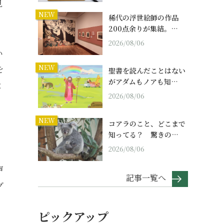
見
NEW
稀代の浮世絵師の作品
200点余りが集結。…
2026/08/06
い
NEW
を
聖書を読んだことはない
がアダムもノアも知…
と
2026/08/06
NEW
コアラのこと、どこまで
知ってる？ 驚きの…
2026/08/06
声
記事一覧へ
グ
ピックアップ