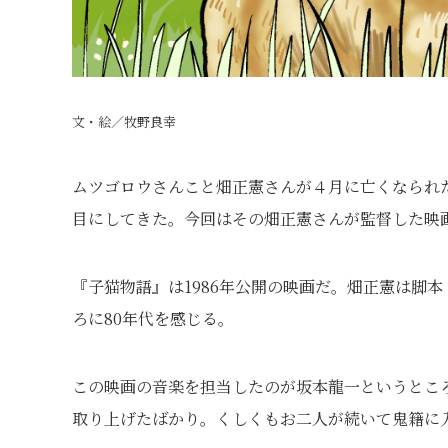
文・絵／牧野良幸
ムツゴロウさんこと畑正憲さんが４月に亡くなられ
目にしてきた。今回はその畑正憲さんが監督した映
『子猫物語』は1986年公開の映画だ。畑正憲は脚
ろに80年代を感じる。
この映画の音楽を担当したのが坂本龍一というとこ
取り上げたばかり。くしくもお二人が続いて鬼籍に