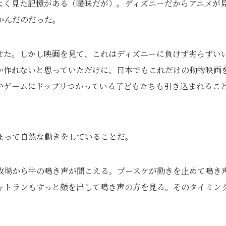
よく見た記憶がある（曖昧だが）。ディズニーだからアニメが
かんだのだった。
せた。しかし映画を見て、これはディズニーに負けず劣らずい
か作れないと思っていただけに、日本でもこれだけの動物映画
やゲームにドップリつかっている子どもたちも引き込まれるこ
まって自然な動きをしていることだ。
牧場から牛の鳴き声が聞こえる。プースケが動きを止めて鳴き
ャトランもすっと顔を出して鳴き声の方を見る。そのタイミン