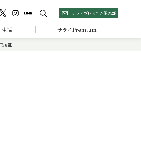
サライプレミアム倶楽部
生活
サライPremium
第78回】
】