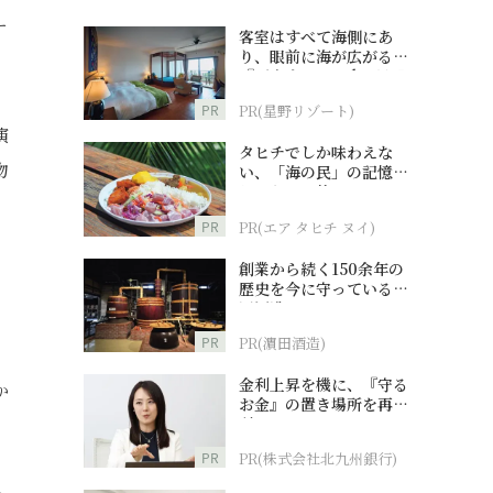
ー
客室はすべて海側にあ
り、眼前に海が広がる
『西表島ホテル by 星野
リゾート』
PR
PR(星野リゾート)
演
タヒチでしか味わえな
物
い、「海の民」の記憶へ
とつながる旅
PR
PR(エア タヒチ ヌイ)
創業から続く150余年の
歴史を今に守っている濵
田酒造
PR
PR(濵田酒造)
金利上昇を機に、『守る
か
お金』の置き場所を再検
討
PR
PR(株式会社北九州銀行)