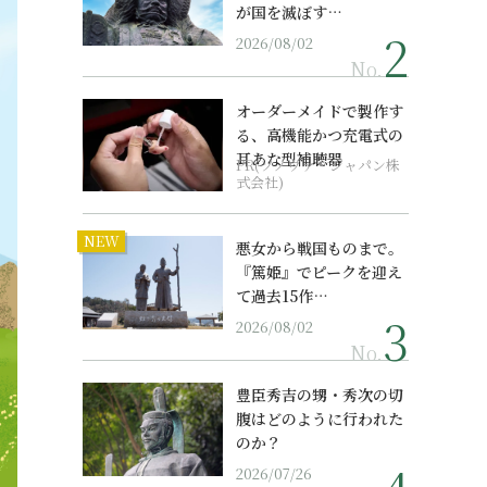
が国を滅ぼす…
2026/08/02
No.
オーダーメイドで製作す
る、高機能かつ充電式の
耳あな型補聴器
PR(ソノヴァ・ジャパン株
式会社)
NEW
悪女から戦国ものまで。
『篤姫』でピークを迎え
て過去15作…
2026/08/02
No.
豊臣秀吉の甥・秀次の切
腹はどのように行われた
のか？
2026/07/26