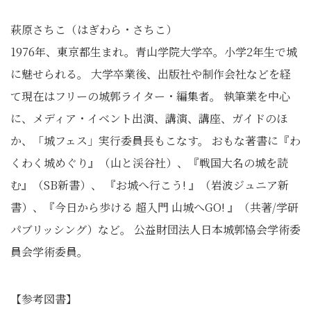
萩原さちこ（はぎわら・さちこ）
1976年、東京都生まれ。青山学院大学卒。小学2年生で城
に魅せられる。 大学卒業後、出版社や制作会社などを経
て現在はフリーの城郭ライター・編集者。 執筆業を中心
に、メディア・イベント出演、講演、講座、ガイドのほ
か、「城フェス」実行委員長もこなす。 おもな著書に『わ
くわく城めぐり』（山と渓谷社）、『戦国大名の城を読
む』（SB新書）、 『お城へ行こう! 』（岩波ジュニア新
書）、『今日から歩ける 超入門 山城へGO! 』（共著/学研
パブリッシング）など。 公益財団法人日本城郭協会学術委
員会学術委員。
【参考図書】