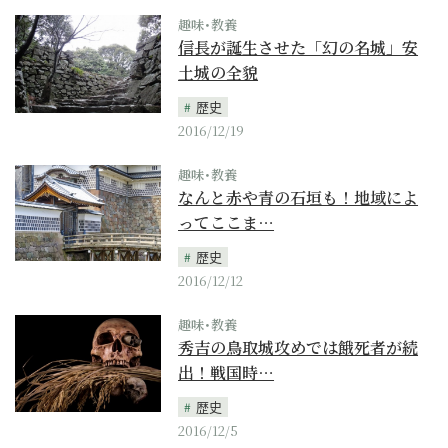
趣味･教養
信長が誕生させた「幻の名城」安
土城の全貌
歴史
2016/12/19
趣味･教養
なんと赤や青の石垣も！地域によ
ってここま…
歴史
2016/12/12
趣味･教養
秀吉の鳥取城攻めでは餓死者が続
出！戦国時…
歴史
2016/12/5