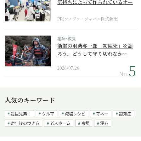
気持ちによって作られているオー
ダーメイド補聴器
PR(ソノヴァ・ジャパン株式会社)
趣味･教養
衝撃の羽柴与一郎「初陣死」を語
ろう。どうして守り切れなか…
2026/07/26
No.
人気のキーワード
豊臣兄弟！
クルマ
減塩レシピ
マネー
認知症
定年後の歩き方
老人ホーム
京都
漢方