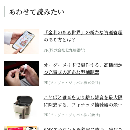
あわせて読みたい
「金利のある世界」の新たな資産管理
のあり方とは？
PR(株式会社北九州銀行)
オーダーメイドで製作する、高機能か
つ充電式の耳あな型補聴器
PR(ソノヴァ・ジャパン株式会社)
ことばと雑音を切り離し雑音を最大限
に除去する、フォナック補聴器の最上
位モデル
PR(ソノヴァ・ジャパン株式会社)
SNSアカウントを着実に成長。実はみ