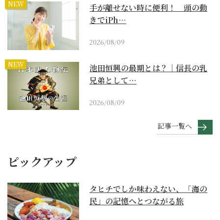
NEW
手が離せない時に便利！ 頭の動
きでiPh…
2026/08/09
NEW
池田恒興の最期とは？｜信長の乳
兄弟として…
2026/08/09
記事一覧へ
ピックアップ
タヒチでしか味わえない、「海の
民」の記憶へとつながる旅