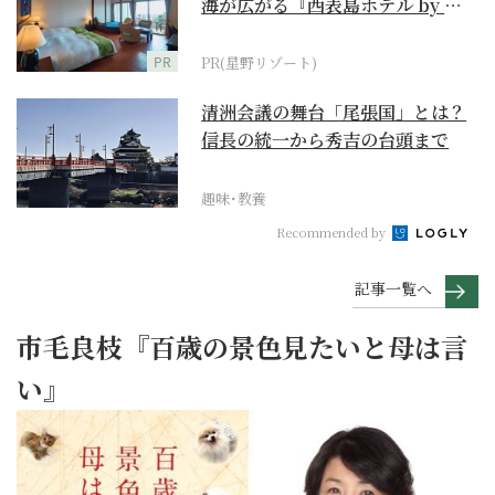
海が広がる『西表島ホテル by 星
野リゾート』
PR
PR(星野リゾート)
清洲会議の舞台「尾張国」とは？
信長の統一から秀吉の台頭まで
趣味･教養
Recommended by
記事一覧へ
市毛良枝『百歳の景色見たいと母は言
い』