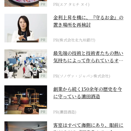
PR
PR(エア タヒチ ヌイ)
金利上昇を機に、『守るお金』の
置き場所を再検討
PR
PR(株式会社北九州銀行)
最先端の技術と技術者たちの熱い
気持ちによって作られているオー
ダーメイド補聴器
PR
PR(ソノヴァ・ジャパン株式会社)
創業から続く150余年の歴史を今
に守っている濵田酒造
PR
PR(濵田酒造)
客室はすべて海側にあり、眼前に