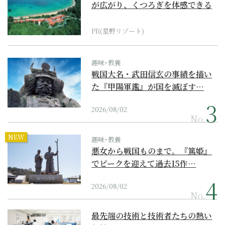
が広がり、くつろぎを体感できる
『西表島ホテル by...
PR(星野リゾート)
趣味･教養
戦国大名・武田信玄の事績を描い
た『甲陽軍鑑』が国を滅ぼす…
2026/08/02
No.
NEW
趣味･教養
悪女から戦国ものまで。『篤姫』
でピークを迎えて過去15作…
2026/08/02
No.
最先端の技術と技術者たちの熱い