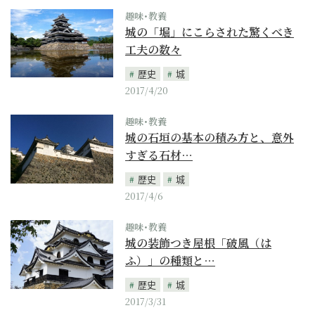
趣味･教養
城の「堀」にこらされた驚くべき
工夫の数々
歴史
城
2017/4/20
趣味･教養
城の石垣の基本の積み方と、意外
すぎる石材…
歴史
城
2017/4/6
趣味･教養
城の装飾つき屋根「破風（は
ふ）」の種類と…
歴史
城
2017/3/31