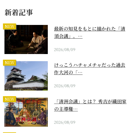
新着記事
NEW
最新の知見をもとに描かれた「清
須会議」。…
2026/08/09
NEW
けっこうハチャメチャだった過去
作大河の「…
2026/08/09
NEW
「清洲会議」とは？ 秀吉が織田家
の主導権…
2026/08/09