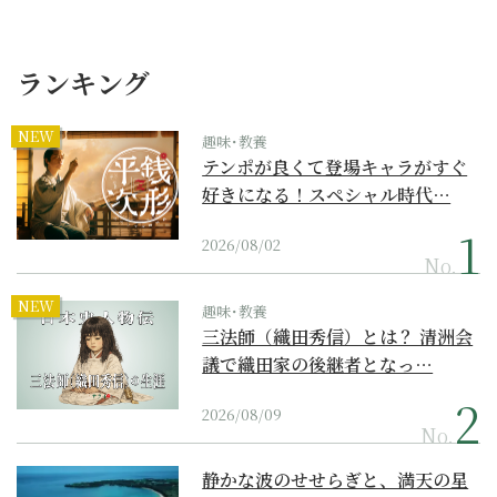
ランキング
NEW
趣味･教養
テンポが良くて登場キャラがすぐ
好きになる！スペシャル時代…
2026/08/02
No.
NEW
趣味･教養
三法師（織田秀信）とは？ 清洲会
議で織田家の後継者となっ…
2026/08/09
No.
静かな波のせせらぎと、満天の星