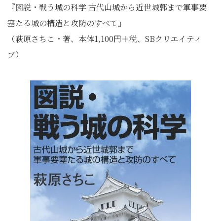
『図説・戦う城の科学 古代山城から近世城郭まで軍事要
塞たる城の構造と攻防のすべて』
（萩原さちこ・著、本体1,100円＋税、SBクリエイティ
ブ）