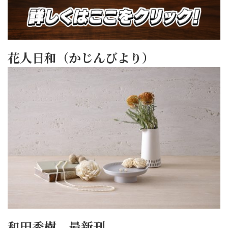
花人日和（かじんびより）
和田秀樹 最新刊