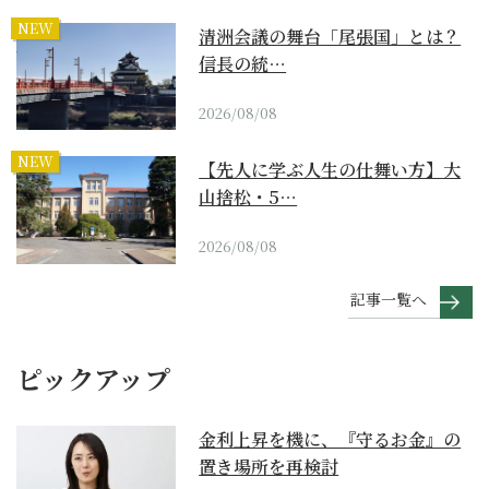
NEW
清洲会議の舞台「尾張国」とは？
信長の統…
2026/08/08
NEW
【先人に学ぶ人生の仕舞い方】大
山捨松・5…
2026/08/08
記事一覧へ
ピックアップ
金利上昇を機に、『守るお金』の
置き場所を再検討