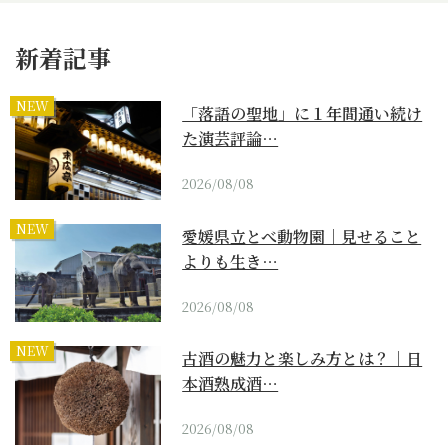
新着記事
NEW
「落語の聖地」に１年間通い続け
た演芸評論…
2026/08/08
NEW
愛媛県立とべ動物園｜見せること
よりも生き…
2026/08/08
NEW
古酒の魅力と楽しみ方とは？｜日
本酒熟成酒…
2026/08/08