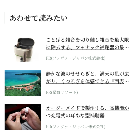
あわせて読みたい
ことばと雑音を切り離し雑音を最大限
に除去する、フォナック補聴器の最上
位モデル
PR(ソノヴァ・ジャパン株式会社)
静かな波のせせらぎと、満天の星が広
がり、くつろぎを体感できる『西表島
ホテル by...
PR(星野リゾート)
オーダーメイドで製作する、高機能か
つ充電式の耳あな型補聴器
PR(ソノヴァ・ジャパン株式会社)