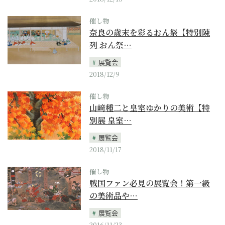
催し物
奈良の歳末を彩るおん祭【特別陳
列 おん祭…
展覧会
2018/12/9
催し物
山﨑種二と皇室ゆかりの美術【特
別展 皇室…
展覧会
2018/11/17
催し物
戦国ファン必見の展覧会！第一級
の美術品や…
展覧会
2016/11/23