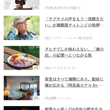
PR
PR(株式会社北九州銀行)
「ヤブサメの声をもう一度聴きた
い」が補聴器チャレンジの後押し
に
PR
PR(ソノヴァ・ジャパン株式会社)
タヒチでしか味わえない、「海の
民」の記憶へとつながる旅
PR
PR(エア タヒチ ヌイ)
客室はすべて海側にあり、眼前に
海が広がる『西表島ホテル by 星
野リゾート』
PR
PR(星野リゾート)
創業から続く150余年の歴史を今