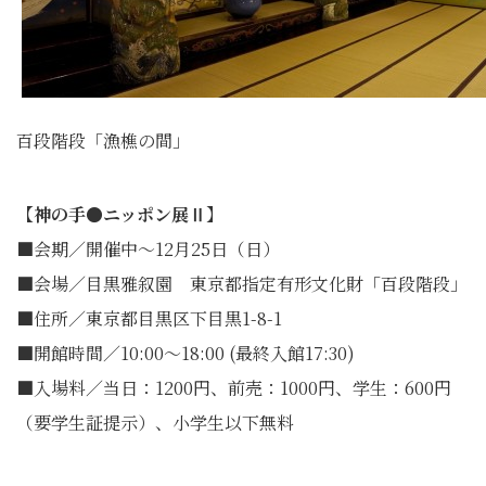
百段階段「漁樵の間」
【神の手●ニッポン展Ⅱ】
■会期／開催中～12月25日（日）
■会場／目黒雅叙園 東京都指定有形文化財「百段階段」
■住所／東京都目黒区下目黒1-8-1
■開館時間／10:00～18:00 (最終入館17:30)
■入場料／当日：1200円、前売：1000円、学生：600円
（要学生証提示）、小学生以下無料