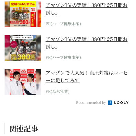
アマゾン1位の実績！380円で5日間お
試し。
PR(ハーブ健康本舗)
アマゾン1位の実績！380円で5日間お
試し。
PR(ハーブ健康本舗)
アマゾンで大人気！血圧対策はコーヒ
ーに足してみて
PR(森永乳業)
Recommended by
関連記事