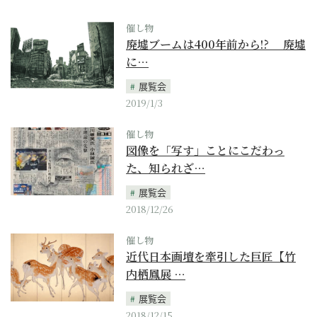
催し物
廃墟ブームは400年前から!? 廃墟
に…
展覧会
2019/1/3
催し物
図像を「写す」ことにこだわっ
た、知られざ…
展覧会
2018/12/26
催し物
近代日本画壇を牽引した巨匠【竹
内栖鳳展 …
展覧会
2018/12/15