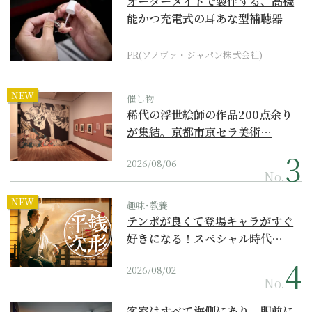
オーダーメイドで製作する、高機
能かつ充電式の耳あな型補聴器
PR(ソノヴァ・ジャパン株式会社)
NEW
催し物
稀代の浮世絵師の作品200点余り
が集結。京都市京セラ美術…
2026/08/06
No.
NEW
趣味･教養
テンポが良くて登場キャラがすぐ
好きになる！スペシャル時代…
2026/08/02
No.
客室はすべて海側にあり、眼前に