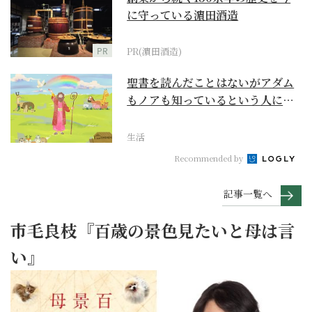
に守っている濵田酒造
PR
PR(濵田酒造)
聖書を読んだことはないがアダム
もノアも知っているという人に
『創世記』がもたらすア...
生活
Recommended by
記事一覧へ
市毛良枝『百歳の景色見たいと母は言
い』