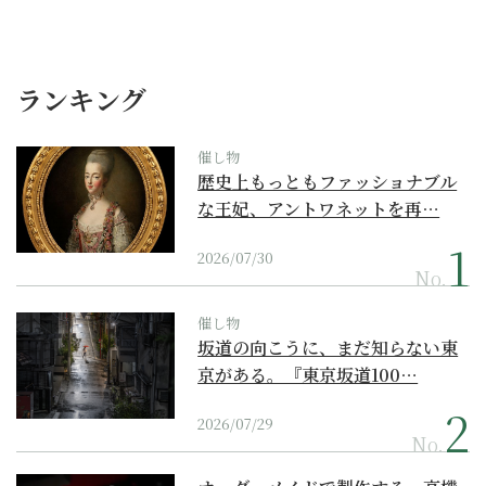
ランキング
催し物
歴史上もっともファッショナブル
な王妃、アントワネットを再…
2026/07/30
No.
催し物
坂道の向こうに、まだ知らない東
京がある。『東京坂道100…
2026/07/29
No.