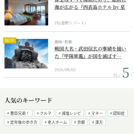
海が広がる『西表島ホテル by 星
野リゾート』
PR(星野リゾート)
NEW
趣味･教養
戦国大名・武田信玄の事績を描い
た『甲陽軍鑑』が国を滅ぼす…
2026/08/02
No.
人気のキーワード
豊臣兄弟！
クルマ
減塩レシピ
マネー
認知症
定年後の歩き方
老人ホーム
京都
漢方