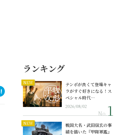
ランキング
NEW
テンポが良くて登場キャ
ラがすぐ好きになる！ス
ペシャル時代…
2026/08/02
No.
NEW
戦国大名・武田信玄の事
績を描いた『甲陽軍鑑』