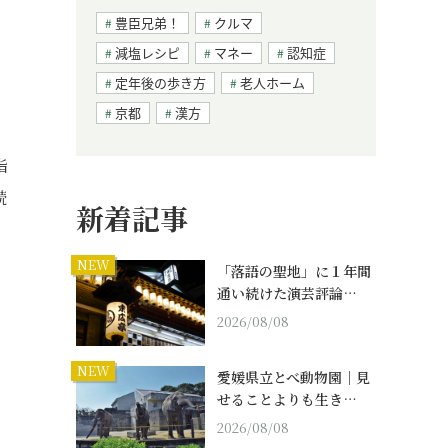
豊臣兄弟！
クルマ
減塩レシピ
マネー
認知症
定年後の歩き方
老人ホーム
京都
漢方
指
読
新着記事
NEW
「落語の聖地」に１年間
通い続けた演芸評論…
2026/08/08
NEW
愛媛県立とべ動物園｜見
せることよりも生き…
2026/08/08