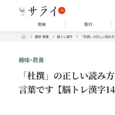
美味
旅行
趣味･教養
脳トレ漢字
「杜撰」の正しい読み方
趣味･教養
「杜撰」の正しい読み方
言葉です【脳トレ漢字14
Loaded
:
/
Unmute
4.97%