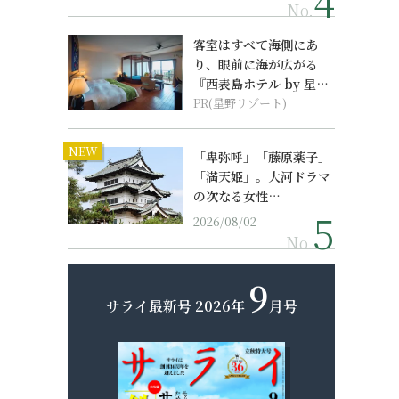
No.
客室はすべて海側にあ
り、眼前に海が広がる
『西表島ホテル by 星野
リゾート』
PR(星野リゾート)
NEW
「卑弥呼」「藤原薬子」
「満天姫」。大河ドラマ
の次なる女性…
2026/08/02
No.
9
サライ最新号
2026年
月号