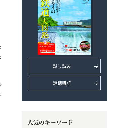
り
を
試し読み
定期購読
す
て
人気のキーワード