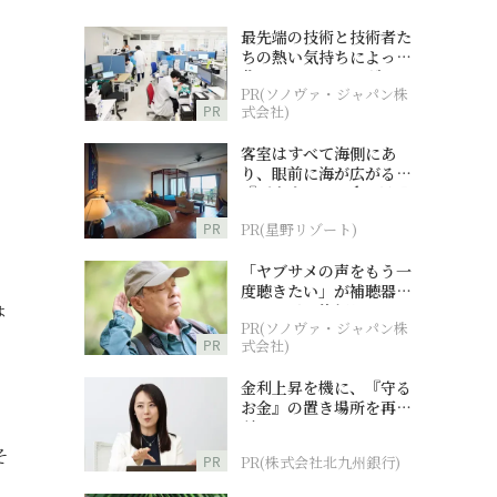
最先端の技術と技術者た
ちの熱い気持ちによって
作られているオーダーメ
PR(ソノヴァ・ジャパン株
イド補聴器
PR
式会社)
客室はすべて海側にあ
り、眼前に海が広がる
『西表島ホテル by 星野
リゾート』
PR
PR(星野リゾート)
「ヤブサメの声をもう一
度聴きたい」が補聴器チ
ょ
ャレンジの後押しに
PR(ソノヴァ・ジャパン株
PR
式会社)
金利上昇を機に、『守る
お金』の置き場所を再検
、
討
そ
PR
PR(株式会社北九州銀行)