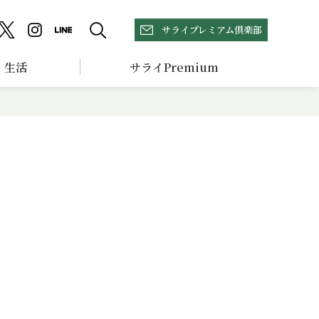
サライプレミアム倶楽部
生活
サライPremium
る