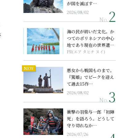
が国を滅ぼす…
2026/08/02
No.
事
海の民が紡いだ文化。か
さ
つてのポリネシアの中心
地であり現在の世界遺産
からみえてくる...
PR(エア タヒチ ヌイ)
NEW
悪女から戦国ものまで。
『篤姫』でピークを迎え
て過去15作…
2026/08/02
No.
衝撃の羽柴与一郎「初陣
死」を語ろう。どうして
守り切れなか…
2026/07/26