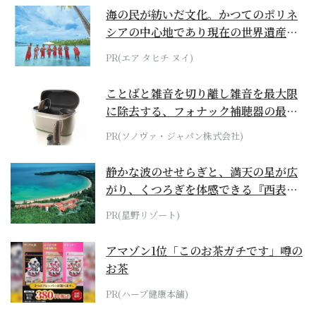
海の民が紡いだ文化。かつてのポリネ
シアの中心地であり現在の世界遺産か
らみえてくる...
PR(エア タヒチ ヌイ)
ことばと雑音を切り離し雑音を最大限
に除去する、フォナック補聴器の最上
位モデル
PR(ソノヴァ・ジャパン株式会社)
静かな波のせせらぎと、満天の星が広
がり、くつろぎを体感できる『西表島
ホテル by...
PR(星野リゾート)
アマゾン1位「このお茶ガチです」噂の
お茶
PR(ハーブ健康本舗)