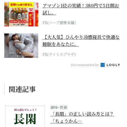
アマゾン1位の実績！380円で5日間お
試し。
PR(ハーブ健康本舗)
【大人気】ひんやり冷感寝具で快適な
睡眠をあなたに。
PR(アイリスプラザ)
Recommended by
関連記事
趣味･教養
「長閑」の正しい読み方とは？
「ちょうかん…