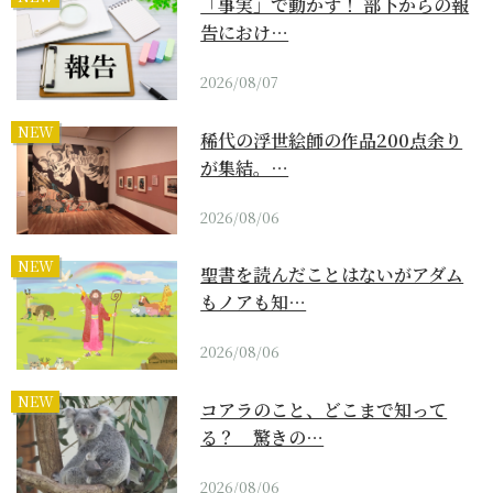
「事実」で動かす！ 部下からの報
告におけ…
2026/08/07
NEW
稀代の浮世絵師の作品200点余り
が集結。…
2026/08/06
NEW
聖書を読んだことはないがアダム
もノアも知…
2026/08/06
NEW
コアラのこと、どこまで知って
る？ 驚きの…
2026/08/06