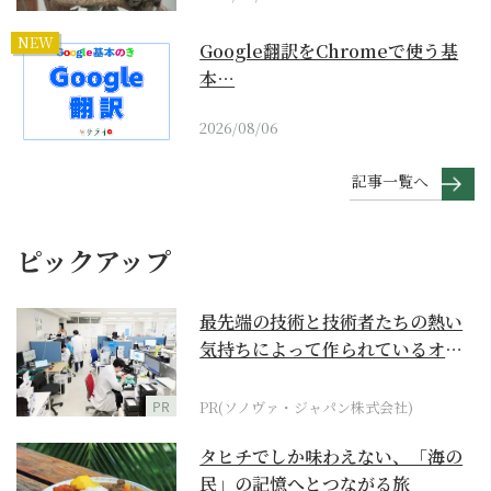
NEW
Google翻訳をChromeで使う基
本…
2026/08/06
記事一覧へ
ピックアップ
最先端の技術と技術者たちの熱い
気持ちによって作られているオー
ダーメイド補聴器
PR
PR(ソノヴァ・ジャパン株式会社)
タヒチでしか味わえない、「海の
民」の記憶へとつながる旅