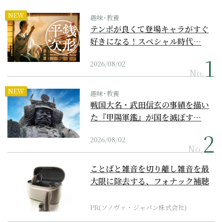
NEW
趣味･教養
テンポが良くて登場キャラがすぐ
好きになる！スペシャル時代…
2026/08/02
No.
NEW
趣味･教養
戦国大名・武田信玄の事績を描い
た『甲陽軍鑑』が国を滅ぼす…
2026/08/02
No.
ことばと雑音を切り離し雑音を最
大限に除去する、フォナック補聴
器の最上位モデル
PR(ソノヴァ・ジャパン株式会社)