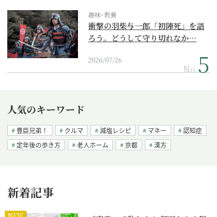
趣味･教養
衝撃の羽柴与一郎「初陣死」を語
ろう。どうして守り切れなか…
2026/07/26
No.
人気のキーワード
豊臣兄弟！
クルマ
減塩レシピ
マネー
認知症
定年後の歩き方
老人ホーム
京都
漢方
新着記事
NEW