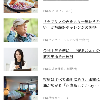
PR
PR(エア タヒチ ヌイ)
「ヤブサメの声をもう一度聴きた
い」が補聴器チャレンジの後押し
に
PR
PR(ソノヴァ・ジャパン株式会社)
金利上昇を機に、『守るお金』の
置き場所を再検討
PR
PR(株式会社北九州銀行)
客室はすべて海側にあり、眼前に
海が広がる『西表島ホテル by 星
野リゾート』
PR
PR(星野リゾート)