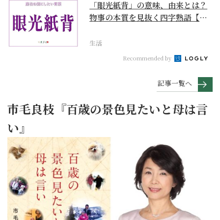
「眼光紙背」の意味、由来とは？
物事の本質を見抜く四字熟語【座
右の銘にしたい言葉...
生活
Recommended by
記事一覧へ
市毛良枝『百歳の景色見たいと母は言
い』