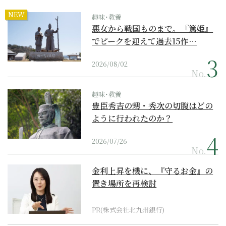
NEW
趣味･教養
悪女から戦国ものまで。『篤姫』
でピークを迎えて過去15作…
2026/08/02
No.
趣味･教養
豊臣秀吉の甥・秀次の切腹はどの
ように行われたのか？
2026/07/26
No.
金利上昇を機に、『守るお金』の
置き場所を再検討
PR(株式会社北九州銀行)