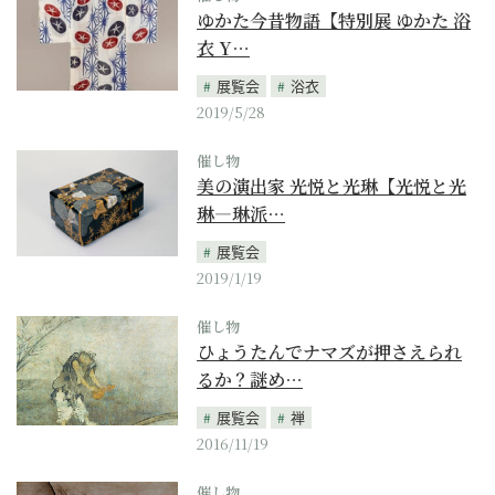
ゆかた今昔物語【特別展 ゆかた 浴
衣 Y…
展覧会
浴衣
2019/5/28
催し物
美の演出家 光悦と光琳【光悦と光
琳―琳派…
展覧会
2019/1/19
催し物
ひょうたんでナマズが押さえられ
るか？謎め…
展覧会
禅
2016/11/19
催し物