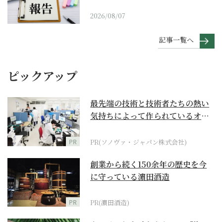
2026/08/07
記事一覧へ
ピックアップ
最先端の技術と技術者たちの熱い
気持ちによって作られているオー
ダーメイド補聴器
PR
PR(ソノヴァ・ジャパン株式会社)
創業から続く150余年の歴史を今
に守っている濵田酒造
PR
PR(濵田酒造)