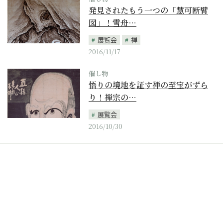
発見されたもう一つの「慧可断臂
図」！雪舟…
展覧会
禅
2016/11/17
催し物
悟りの境地を証す禅の至宝がずら
り！禅宗の…
展覧会
2016/10/30