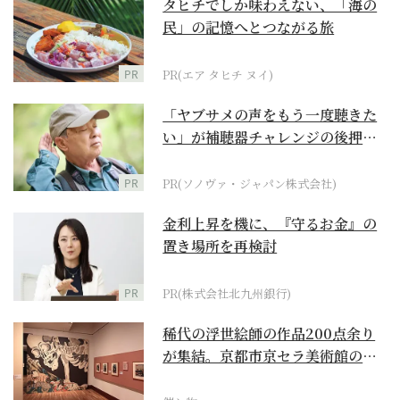
タヒチでしか味わえない、「海の
民」の記憶へとつながる旅
PR
PR(エア タヒチ ヌイ)
「ヤブサメの声をもう一度聴きた
い」が補聴器チャレンジの後押し
に
PR
PR(ソノヴァ・ジャパン株式会社)
金利上昇を機に、『守るお金』の
置き場所を再検討
PR
PR(株式会社北九州銀行)
稀代の浮世絵師の作品200点余り
が集結。京都市京セラ美術館の
「浮世絵スーパークリ...