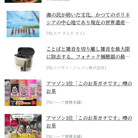
海の民が紡いだ文化。かつてのポリネ
シアの中心地であり現在の世界遺産か
らみえてくる...
PR(エア タヒチ ヌイ)
ことばと雑音を切り離し雑音を最大限
に除去する、フォナック補聴器の最上
位モデル
PR(ソノヴァ・ジャパン株式会社)
アマゾン1位「このお茶ガチです」噂の
お茶
PR(ハーブ健康本舗)
アマゾン1位「このお茶ガチです」噂の
お茶
PR(ハーブ健康本舗)