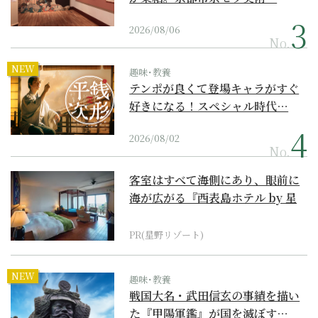
2026/08/06
No.
NEW
趣味･教養
テンポが良くて登場キャラがすぐ
好きになる！スペシャル時代…
2026/08/02
No.
客室はすべて海側にあり、眼前に
海が広がる『西表島ホテル by 星
野リゾート』
PR(星野リゾート)
NEW
趣味･教養
戦国大名・武田信玄の事績を描い
た『甲陽軍鑑』が国を滅ぼす…