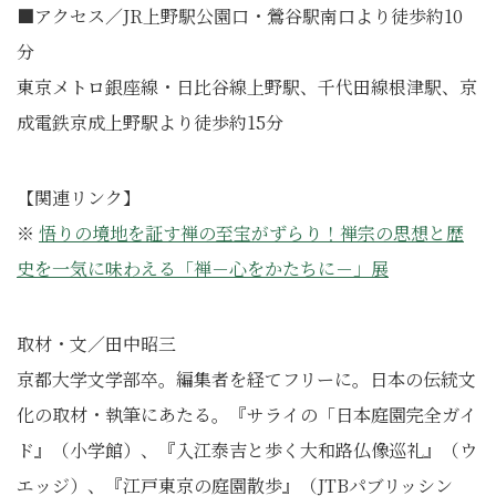
■アクセス／JR上野駅公園口・鶯谷駅南口より徒歩約10
分
東京メトロ銀座線・日比谷線上野駅、千代田線根津駅、京
成電鉄京成上野駅より徒歩約15分
【関連リンク】
※
悟りの境地を証す禅の至宝がずらり！禅宗の思想と歴
史を一気に味わえる「禅－心をかたちに－」展
取材・文／田中昭三
京都大学文学部卒。編集者を経てフリーに。日本の伝統文
化の取材・執筆にあたる。『サライの「日本庭園完全ガイ
ド』（小学館）、『入江泰吉と歩く大和路仏像巡礼』（ウ
エッジ）、『江戸東京の庭園散歩』（JTBパブリッシン