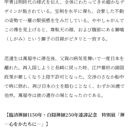
甲冑は明時代の様式を伝え、全体にわたってきめ細かなデ
ザインが施されている。宝剣を水平に保ち、合掌した不動
の姿勢で一層の緊張感を生みだしている。ややしゃがんで
この像を見上げると、韋駄天の顔、および腹部にある獅噛
（しがみ）という獅子の目線がピタリと一致する。
范道生は萬福寺に滞在後、父親の病気見舞いで一度日本を
離れた。再入国しようと長崎に戻った時、江戸幕府の鎖国
政策が厳しくなり上陸不許可となった。交渉のさなか船中
で病に倒れ、再び日本の土を踏むことなく、わずか36歳で
他界。萬福寺は彼の遺作の場となったのである。
【臨済禅師1150年・白隠禅師250年遠諱記念 特別展「禅
―心をかたちに―」】