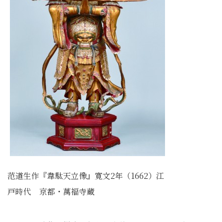
范道生作『韋駄天立像』寛文2年（1662）江
戸時代 京都・萬福寺蔵