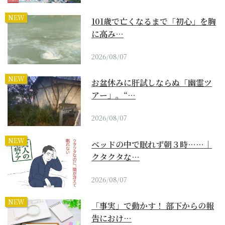
NEW
101歳で亡くなるまで「初心」を胸
に高み…
2026/08/07
NEW
お盆休みに肝試しならぬ「幽霊ツ
アー」。“…
2026/08/07
NEW
ベッドの中で眠れず朝３時……｜
クタクタな…
2026/08/07
NEW
「事実」で動かす！ 部下からの報
告におけ…