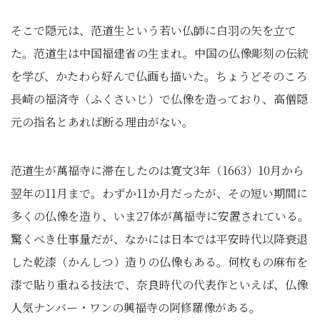
そこで隠元は、范道生という若い仏師に白羽の矢を立て
た。范道生は中国福建省の生まれ。中国の仏像彫刻の伝統
を学び、かたわら好んで仏画も描いた。ちょうどそのころ
長崎の福済寺（ふくさいじ）で仏像を造っており、高僧隠
元の指名とあれば断る理由がない。
范道生が萬福寺に滞在したのは寛文3年（1663）10月から
翌年の11月まで。わずか11か月だったが、その短い期間に
多くの仏像を造り、いま27体が萬福寺に安置されている。
驚くべき仕事量だが、なかには日本では平安時代以降衰退
した乾漆（かんしつ）造りの仏像もある。何枚もの麻布を
漆で貼り重ねる技法で、奈良時代の代表作といえば、仏像
人気ナンバー・ワンの興福寺の阿修羅像がある。