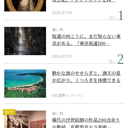
2026/07/30
No.
催し物
坂道の向こうに、まだ知らない東
京がある。『東京坂道100…
2026/07/29
No.
静かな波のせせらぎと、満天の星
が広がり、くつろぎを体感できる
『西表島ホテル by...
PR(星野リゾート)
NEW
催し物
稀代の浮世絵師の作品200点余り
が集結。京都市京セラ美術…