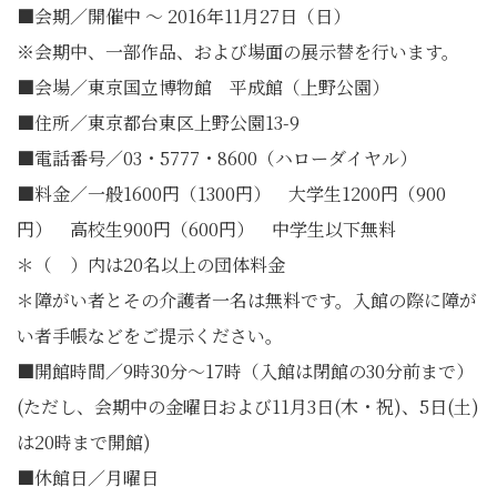
■会期／開催中 ～ 2016年11月27日（日）
※会期中、一部作品、および場面の展示替を行います。
■会場／東京国立博物館 平成館（上野公園）
■住所／東京都台東区上野公園13-9
■電話番号／03・5777・8600（ハローダイヤル）
■料金／一般1600円（1300円） 大学生1200円（900
円） 高校生900円（600円） 中学生以下無料
＊（ ）内は20名以上の団体料金
＊障がい者とその介護者一名は無料です。入館の際に障が
い者手帳などをご提示ください。
■開館時間／9時30分～17時（入館は閉館の30分前まで）
(ただし、会期中の金曜日および11月3日(木・祝)、5日(土)
は20時まで開館)
■休館日／月曜日