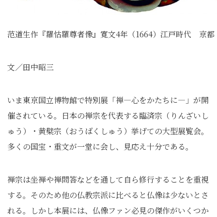
范道生作『羅怙羅尊者像』寛文4年（1664）江戸時代 京
文／田中昭三
いま東京国立博物館で特別展「禅―心をかたちに―」が開
催されている。日本の禅宗を代表する臨済宗（りんざいし
ゅう）・黄檗宗（おうばくしゅう）挙げての大型展覧会。
多くの国宝・重文が一堂に会し、見応え十分である。
禅宗は坐禅や禅問答などを通して自ら修行することを重視
する。そのため他の仏教宗派に比べると仏像は少ないとさ
れる。しかし本展には、仏像ファン必見の傑作がいくつか