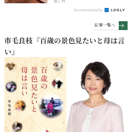
催し物
Recommended by
記事一覧へ
市毛良枝『百歳の景色見たいと母は言
い』