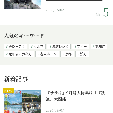
2026/08/02
No.
人気のキーワード
豊臣兄弟！
クルマ
減塩レシピ
マネー
認知症
定年後の歩き方
老人ホーム
京都
漢方
新着記事
NEW
『サライ』9月号大特集は「『鉄
道』大図鑑…
2026/08/07