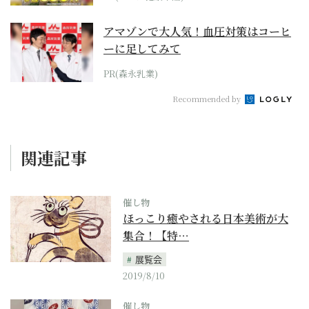
アマゾンで大人気！血圧対策はコーヒ
ーに足してみて
PR(森永乳業)
Recommended by
関連記事
催し物
ほっこり癒やされる日本美術が大
集合！【特…
展覧会
2019/8/10
催し物