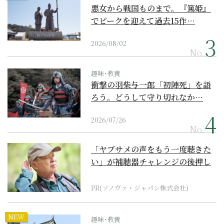
悪女から戦国ものまで。『篤姫』
でピークを迎えて過去15作…
2026/08/02
No.
趣味･教養
衝撃の羽柴与一郎「初陣死」を語
ろう。どうして守り切れなか…
2026/07/26
No.
「ヤブサメの声をもう一度聴きた
い」が補聴器チャレンジの後押し
に
PR(ソノヴァ・ジャパン株式会社)
NEW
趣味･教養