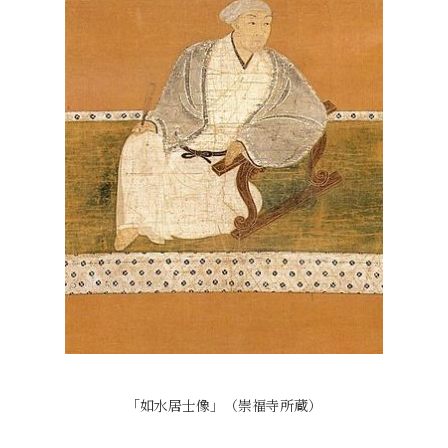
「如水居士像」（崇福寺所蔵）