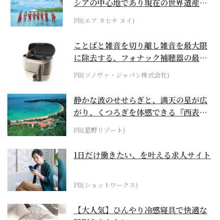
シアの中心地であり現在の世界遺産か
らみえてくる...
PR(エア タヒチ ヌイ)
ことばと雑音を切り離し雑音を最大限
に除去する、フォナック補聴器の最上
位モデル
PR(ソノヴァ・ジャパン株式会社)
静かな波のせせらぎと、満天の星が広
がり、くつろぎを体感できる『西表島
ホテル by...
PR(星野リゾート)
1日だけ働きたい、を叶える求人サイト
PR(ショットワークス)
【大人気】ひんやり冷感寝具で快適な