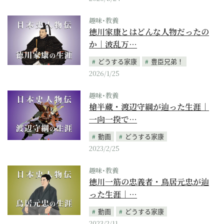
趣味･教養
徳川家康とはどんな人物だったの
か｜波乱万…
どうする家康
豊臣兄弟！
2026/1/25
趣味･教養
槍半蔵・渡辺守綱が辿った生涯｜
一向一揆で…
動画
どうする家康
2023/2/25
趣味･教養
徳川一筋の忠義者・鳥居元忠が辿
った生涯｜…
動画
どうする家康
2023/2/11