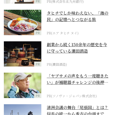
PR
PR(株式会社北九州銀行)
タヒチでしか味わえない、「海の
民」の記憶へとつながる旅
PR
PR(エア タヒチ ヌイ)
創業から続く150余年の歴史を今
に守っている濵田酒造
PR
PR(濵田酒造)
「ヤブサメの声をもう一度聴きた
い」が補聴器チャレンジの後押し
に
PR
PR(ソノヴァ・ジャパン株式会社)
清洲会議の舞台「尾張国」とは？
信長の統一から秀吉の台頭まで