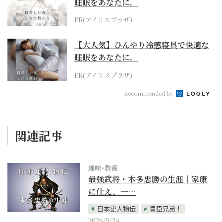
睡眠をあなたに。
PR(アイリスプラザ)
【大人気】ひんやり冷感寝具で快適な
睡眠をあなたに。
PR(アイリスプラザ)
Recommended by
関連記事
趣味･教養
最強武将・本多忠勝の生涯｜家康
に仕え、一…
日本史人物伝
豊臣兄弟！
2026/5/24