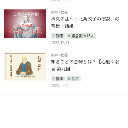
趣味･教養
承久の乱～「北条政子の演説」の
背景・結果…
動画
鎌倉殿の13人
2022/12/11
趣味･教養
知ることの意味とは？【心磨く名
言 第九回…
動画
名言
2022/4/17