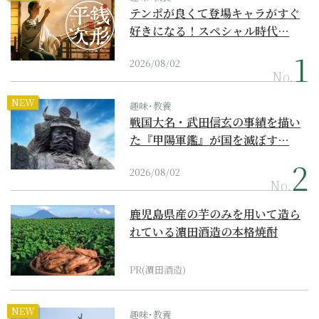
テンポが良くて登場キャラがすぐ
好きになる！スペシャル時代…
2026/08/02
No.
NEW
趣味･教養
戦国大名・武田信玄の事績を描い
た『甲陽軍鑑』が国を滅ぼす…
2026/08/02
No.
鹿児島県産の芋のみを用いて造ら
れている濵田酒造の本格焼酎
PR(濵田酒造)
NEW
趣味･教養