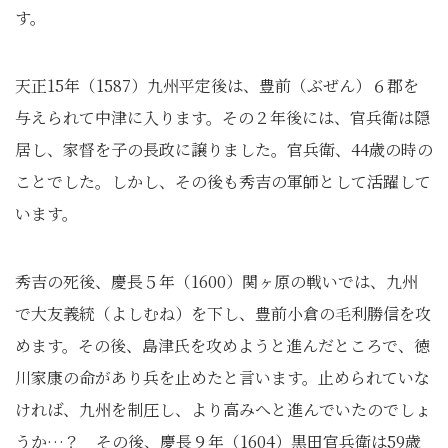
す。
天正15年（1587）九州平定後は、豊前（ぶぜん）６郡を
与えられて中津に入ります。その２年後には、官兵衛は隠
居し、家督を子の長政に譲りました。官兵衛、44歳の時の
ことでした。しかし、その後も秀吉の軍師として活躍して
います。
秀吉の死後、慶長５年（1600）関ヶ原の戦いでは、九州
で大友義統（よしむね）を下し、豊前小倉の毛利勝信を攻
めます。その後、島津氏を攻めようと進んだところで、徳
川家康の命があり兵を止めたと言います。止められていな
ければ、九州を制圧し、より高みへと進んでいたのでしょ
うか…？ その後、慶長９年（1604）黒田官兵衛は59歳