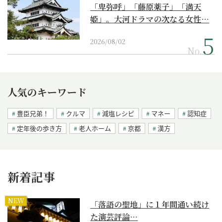
「卑弥呼」「藤原薬子」「満天
姫」。大河ドラマの次なる女性…
2026/08/02
No.
人気のキーワード
豊臣兄弟！
クルマ
減塩レシピ
マネー
認知症
定年後の歩き方
老人ホーム
京都
漢方
新着記事
NEW
「落語の聖地」に１年間通い続け
た演芸評論…