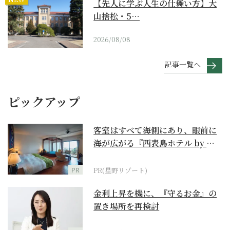
【先人に学ぶ人生の仕舞い方】大
山捨松・5…
2026/08/08
記事一覧へ
ピックアップ
客室はすべて海側にあり、眼前に
海が広がる『西表島ホテル by 星
野リゾート』
PR
PR(星野リゾート)
金利上昇を機に、『守るお金』の
置き場所を再検討