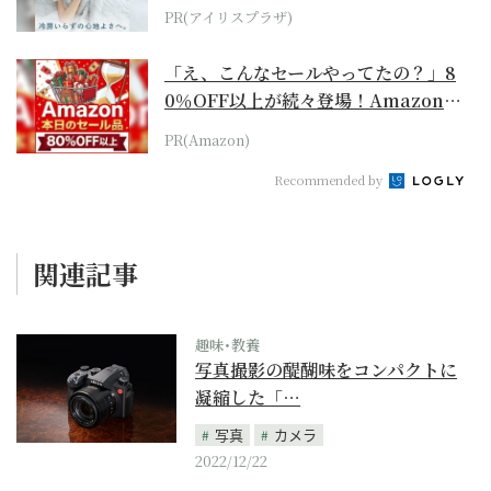
PR(アイリスプラザ)
「え、こんなセールやってたの？」8
0％OFF以上が続々登場！Amazonの
本気が...
PR(Amazon)
Recommended by
関連記事
趣味･教養
写真撮影の醍醐味をコンパクトに
凝縮した「…
写真
カメラ
2022/12/22