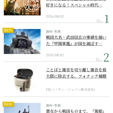
好きになる！スペシャル時代…
2026/08/02
No.
NEW
趣味･教養
戦国大名・武田信玄の事績を描い
た『甲陽軍鑑』が国を滅ぼす…
2026/08/02
No.
ことばと雑音を切り離し雑音を最
大限に除去する、フォナック補聴
器の最上位モデル
PR(ソノヴァ・ジャパン株式会社)
NEW
趣味･教養
悪女から戦国ものまで。『篤姫』