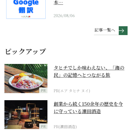
本…
2026/08/06
記事一覧へ
ピックアップ
タヒチでしか味わえない、「海の
民」の記憶へとつながる旅
PR
PR(エア タヒチ ヌイ)
創業から続く150余年の歴史を今
に守っている濵田酒造
PR
PR(濵田酒造)