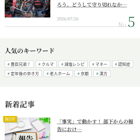
ろう。どうして守り切れなか…
2026/07/26
No.
人気のキーワード
豊臣兄弟！
クルマ
減塩レシピ
マネー
認知症
定年後の歩き方
老人ホーム
京都
漢方
新着記事
NEW
「事実」で動かす！ 部下からの報
告におけ…