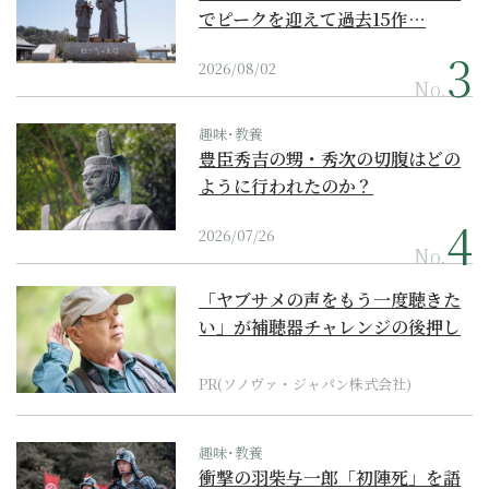
でピークを迎えて過去15作…
2026/08/02
No.
趣味･教養
豊臣秀吉の甥・秀次の切腹はどの
ように行われたのか？
2026/07/26
No.
「ヤブサメの声をもう一度聴きた
い」が補聴器チャレンジの後押し
に
PR(ソノヴァ・ジャパン株式会社)
趣味･教養
衝撃の羽柴与一郎「初陣死」を語