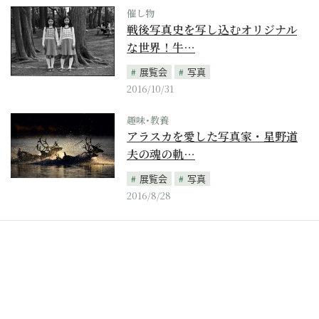
催し物
戦後写真史を写し込むオリジナル
な世界！牛…
展覧会
写真
2016/10/31
趣味･教養
アラスカを愛した写真家・星野道
夫の魂の軌…
展覧会
写真
2016/8/28