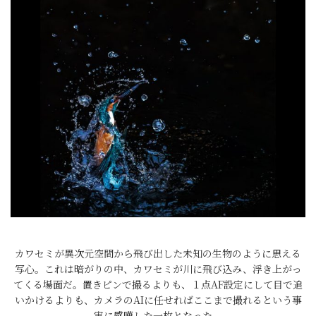
カワセミが異次元空間から飛び出した未知の生物のように思える
写心。これは暗がりの中、カワセミが川に飛び込み、浮き上がっ
てくる場面だ。置きピンで撮るよりも、１点AF設定にして目で追
いかけるよりも、カメラのAIに任せればここまで撮れるという事
実に感嘆した一枚となった。