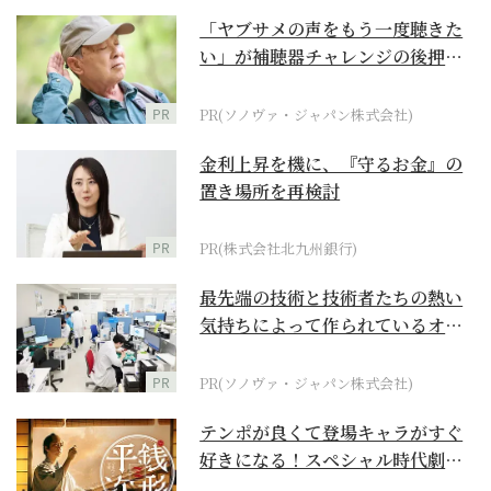
「ヤブサメの声をもう一度聴きた
い」が補聴器チャレンジの後押し
に
PR
PR(ソノヴァ・ジャパン株式会社)
金利上昇を機に、『守るお金』の
置き場所を再検討
PR
PR(株式会社北九州銀行)
最先端の技術と技術者たちの熱い
気持ちによって作られているオー
ダーメイド補聴器
PR
PR(ソノヴァ・ジャパン株式会社)
テンポが良くて登場キャラがすぐ
好きになる！スペシャル時代劇
『銭形平次』に２作目は...