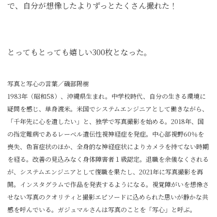
で、自分が想像したよりずっとたくさん撮れた！
とってもとっても嬉しい300枚となった。
写真と写心の言葉／磯部陽樹
1983年（昭和58）、沖縄県生まれ。中学校時代、自分の生きる環境に
疑問を感じ、単身渡米。米国でシステムエンジニアとして働きながら、
「千年先に心を遺したい」と、独学で写真撮影を始める。2018年、国
の指定難病であるレーベル遺伝性視神経症を発症。中心部視野60％を
喪失、色盲症状のほか、全身的な神経症状によりカメラを持てない時期
を経る。改善の見込みなく身体障害者１級認定。退職を余儀なくされる
が、システムエンジニアとして復職を果たし、2021年に写真撮影を再
開。インスタグラムで作品を発表するようになる。視覚障がいを想像さ
せない写真のクオリティと撮影エピソードに込められた思いが静かな共
感を呼んでいる。ガジュマルさんは写真のことを「写心」と呼ぶ。