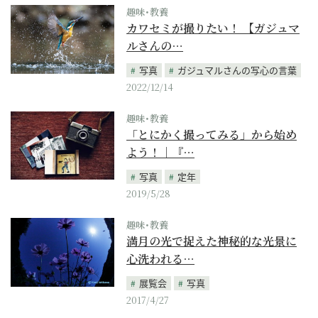
趣味･教養
カワセミが撮りたい！ 【ガジュマ
ルさんの…
写真
ガジュマルさんの写心の言葉
2022/12/14
趣味･教養
「とにかく撮ってみる」から始め
よう！｜『…
写真
定年
2019/5/28
趣味･教養
満月の光で捉えた神秘的な光景に
心洗われる…
展覧会
写真
2017/4/27