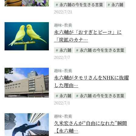
永六輔の今を生きる言葉
永六輔
2022/7/21
趣味･教養
永六輔が「おすぎとピーコ」に
「炭鉱のカナ…
永六輔
永六輔 の今を生きる言葉
2022/7/7
趣味･教養
永六輔がタモリさんをNHKに抜擢
した理由…
永六輔
永六輔 の今を生きる言葉
2022/7/1
趣味･教養
久米宏さんが“自由になれた”瞬間
【永六輔…