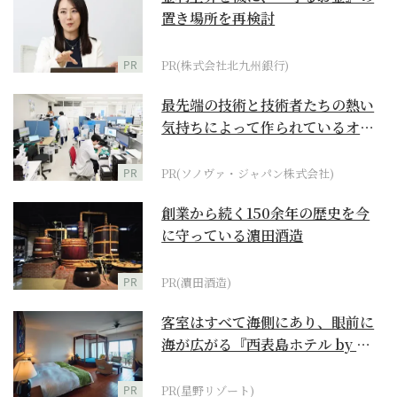
置き場所を再検討
PR
PR(株式会社北九州銀行)
最先端の技術と技術者たちの熱い
気持ちによって作られているオー
ダーメイド補聴器
PR
PR(ソノヴァ・ジャパン株式会社)
創業から続く150余年の歴史を今
に守っている濵田酒造
PR
PR(濵田酒造)
客室はすべて海側にあり、眼前に
海が広がる『西表島ホテル by 星
野リゾート』
PR
PR(星野リゾート)