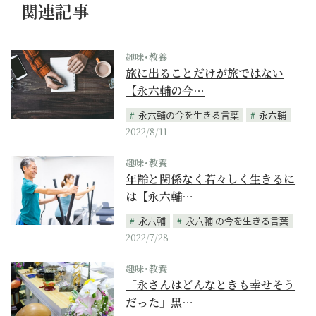
関連記事
趣味･教養
旅に出ることだけが旅ではない
【永六輔の今…
永六輔の今を生きる言葉
永六輔
2022/8/11
趣味･教養
年齢と関係なく若々しく生きるに
は【永六輔…
永六輔
永六輔 の今を生きる言葉
2022/7/28
趣味･教養
「永さんはどんなときも幸せそう
だった」黒…