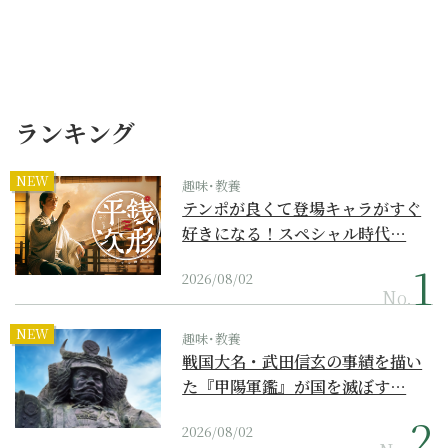
ランキング
NEW
趣味･教養
テンポが良くて登場キャラがすぐ
好きになる！スペシャル時代…
2026/08/02
No.
NEW
趣味･教養
戦国大名・武田信玄の事績を描い
た『甲陽軍鑑』が国を滅ぼす…
2026/08/02