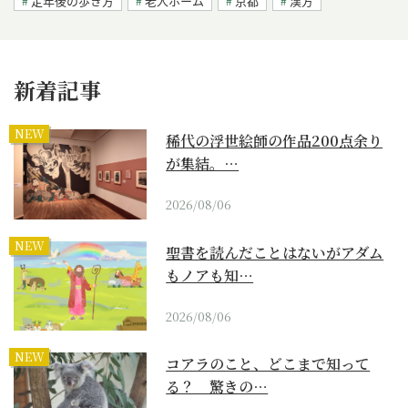
定年後の歩き方
老人ホーム
京都
漢方
新着記事
NEW
稀代の浮世絵師の作品200点余り
が集結。…
2026/08/06
NEW
聖書を読んだことはないがアダム
もノアも知…
2026/08/06
NEW
コアラのこと、どこまで知って
る？ 驚きの…