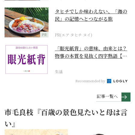
タヒチでしか味わえない、「海の
民」の記憶へとつながる旅
PR
PR(エア タヒチ ヌイ)
「眼光紙背」の意味、由来とは？
物事の本質を見抜く四字熟語【座
右の銘にしたい言葉...
生活
Recommended by
記事一覧へ
市毛良枝『百歳の景色見たいと母は言
い』