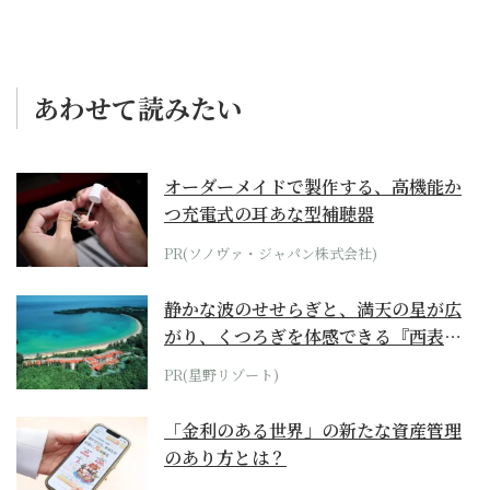
あわせて読みたい
オーダーメイドで製作する、高機能か
つ充電式の耳あな型補聴器
PR(ソノヴァ・ジャパン株式会社)
静かな波のせせらぎと、満天の星が広
がり、くつろぎを体感できる『西表島
ホテル by...
PR(星野リゾート)
「金利のある世界」の新たな資産管理
のあり方とは？