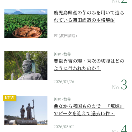
No.
鹿児島県産の芋のみを用いて造ら
れている濵田酒造の本格焼酎
PR(濵田酒造)
趣味･教養
豊臣秀吉の甥・秀次の切腹はどの
ように行われたのか？
2026/07/26
No.
NEW
趣味･教養
悪女から戦国ものまで。『篤姫』
でピークを迎えて過去15作…
2026/08/02
No.