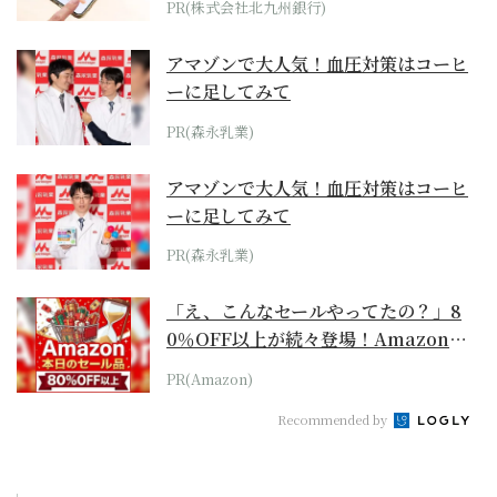
PR(株式会社北九州銀行)
アマゾンで大人気！血圧対策はコーヒ
ーに足してみて
PR(森永乳業)
アマゾンで大人気！血圧対策はコーヒ
ーに足してみて
PR(森永乳業)
「え、こんなセールやってたの？」8
0％OFF以上が続々登場！Amazonの
本気が...
PR(Amazon)
Recommended by