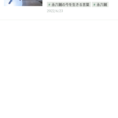
永六輔の今を生きる言葉
永六輔
2022/6/23