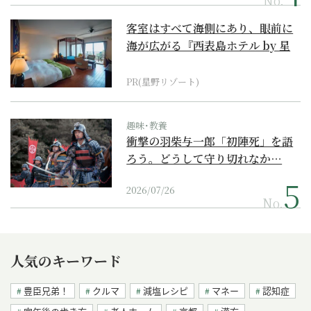
客室はすべて海側にあり、眼前に
海が広がる『西表島ホテル by 星
野リゾート』
PR(星野リゾート)
趣味･教養
衝撃の羽柴与一郎「初陣死」を語
ろう。どうして守り切れなか…
2026/07/26
No.
人気のキーワード
豊臣兄弟！
クルマ
減塩レシピ
マネー
認知症