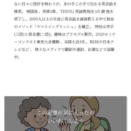
ない日々に挫折を味わうが、あの手この手で伝わる英会話を
模索。 帰国後 、英検1級 、TESOL( 英語教授法 )の 課 程を
修了し、1000人以上の生徒に英会話を直接教える中で独自
のメソッド「ヤマトイングリッシュ」を確立 。 特技は空手
(三段)と居合道(二段)。趣味はプラモデル製作。2020セミナ
ーコンテスト東京大会優勝 、全国大会3位 。NHKや日本テ
レビなど 、 様々なメディアで翻訳や通訳、出演などで活躍
中。
この記事が気に入ったら
いいね！しよう