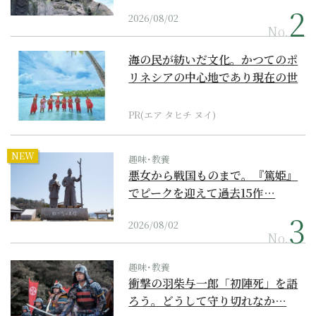
2026/08/02
No.
海の民が紡いだ文化。かつてのポ
リネシアの中心地であり現在の世
界遺産からみえてくる...
PR(エア タヒチ ヌイ)
NEW
趣味･教養
悪女から戦国ものまで。『篤姫』
でピークを迎えて過去15作…
2026/08/02
No.
趣味･教養
衝撃の羽柴与一郎「初陣死」を語
ろう。どうして守り切れなか…