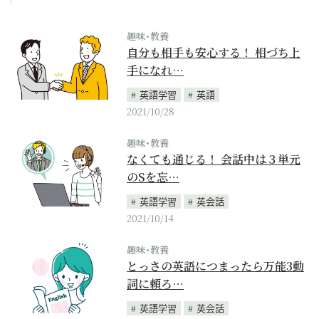
趣味･教養
自分も相手も安心する！ 相づち上
手になれ…
英語学習
英語
2021/10/28
趣味･教養
なくても通じる！ 会話中は３単元
のSを忘…
英語学習
英会話
2021/10/14
趣味･教養
とっさの英語につまったら万能3動
詞に頼ろ…
英語学習
英会話