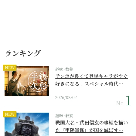
ランキング
NEW
趣味･教養
テンポが良くて登場キャラがすぐ
好きになる！スペシャル時代…
2026/08/02
No.
NEW
趣味･教養
戦国大名・武田信玄の事績を描い
た『甲陽軍鑑』が国を滅ぼす…