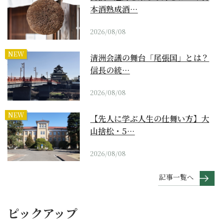
本酒熟成酒…
2026/08/08
NEW
清洲会議の舞台「尾張国」とは？
信長の統…
2026/08/08
NEW
【先人に学ぶ人生の仕舞い方】大
山捨松・5…
2026/08/08
記事一覧へ
ピックアップ