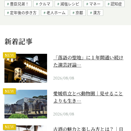
豊臣兄弟！
クルマ
減塩レシピ
マネー
認知症
定年後の歩き方
老人ホーム
京都
漢方
新着記事
NEW
「落語の聖地」に１年間通い続け
た演芸評論…
2026/08/08
NEW
愛媛県立とべ動物園｜見せること
よりも生き…
2026/08/08
NEW
古酒の魅力と楽しみ方とは？｜日