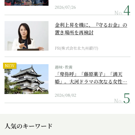
2026/07/26
No.
金利上昇を機に、『守るお金』の
置き場所を再検討
PR(株式会社北九州銀行)
NEW
趣味･教養
「卑弥呼」「藤原薬子」「満天
姫」。大河ドラマの次なる女性…
2026/08/02
No.
人気のキーワード