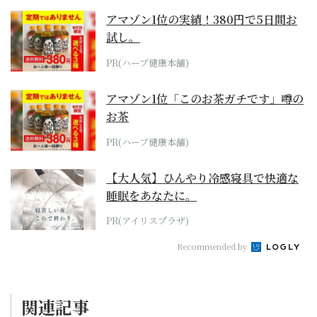
アマゾン1位の実績！380円で5日間お
試し。
PR(ハーブ健康本舗)
アマゾン1位「このお茶ガチです」噂の
お茶
PR(ハーブ健康本舗)
【大人気】ひんやり冷感寝具で快適な
睡眠をあなたに。
PR(アイリスプラザ)
Recommended by
関連記事