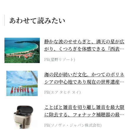
あわせて読みたい
静かな波のせせらぎと、満天の星が広
がり、くつろぎを体感できる『西表島
ホテル by...
PR(星野リゾート)
海の民が紡いだ文化。かつてのポリネ
シアの中心地であり現在の世界遺産か
らみえてくる...
PR(エア タヒチ ヌイ)
ことばと雑音を切り離し雑音を最大限
に除去する、フォナック補聴器の最上
位モデル
PR(ソノヴァ・ジャパン株式会社)