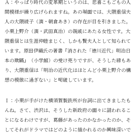
Ａ：やっぱり時代の変革期というのは、悲喜こもごもの人
間模様が繰り広げられますね。あの場面では、大隈重信夫
人の大隈綾子（演・朝倉あき）の存在が目を引きました。
小栗上野介（演・武田真治）の親戚にあたる女性です。大
隈重信とは生涯仲睦まじく、しかも賢夫人として知られて
います。原田伊織氏の著書『消された「徳川近代」明治日
本の欺瞞』（小学館）の受け売りですが、そうした縁もあ
り、大隈重信は「明治の近代化はほとんど小栗上野介の構
想の模倣に過ぎない」と喝破しています。
Ｉ：小栗が手がけた横須賀製鉄所が台詞に出てきましたも
んね。さて、渋沢は、そうした新政府の面々に請われるこ
とになるわけですが、葛藤があったのかなかったのか、そ
してそれがドラマではどのように描かれるのか興味深いで