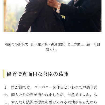
箱館での渋沢成一郎（左／演・高良健吾）と土方歳三（演・町田
啓太）。
優秀で真面目な幕臣の葛藤
Ｉ：第27話では、コンパニ―を作るといわれて戸惑う武
士、商人たちの姿が描かれましたが、当然ですよね。も
し、すんなり渋沢の提案を受け入れる素地があったなら