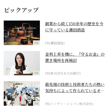
ピックアップ
創業から続く150余年の歴史を今
に守っている濵田酒造
PR
PR(濵田酒造)
金利上昇を機に、『守るお金』の
置き場所を再検討
PR
PR(株式会社北九州銀行)
最先端の技術と技術者たちの熱い
気持ちによって作られているオー
ダーメイド補聴器
PR
PR(ソノヴァ・ジャパン株式会社)