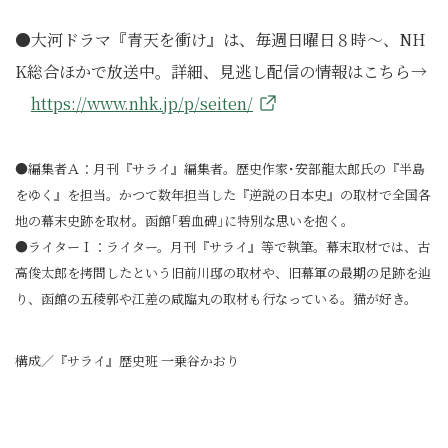
●大河ドラマ『青天を衝け』は、毎週日曜日８時～、NH
K総合ほかで放送中。詳細、見逃し配信の情報はこちら→
https://www.nhk.jp/p/seiten/
●編集者Ａ：月刊『サライ』編集者。歴史作家･安部龍太郎氏の『半島
をゆく』を担当。かつて数年担当した『逆説の日本史』の取材で全国各
地の幕末史跡を取材。函館｢碧血碑｣に特別な思いを抱く。
●ライターＩ：ライター。月刊『サライ』等で執筆。幕末取材では、古
高俊太郎を拷問したという旧前川邸の取材や、旧幕軍の最期の足跡を辿
り、函館の五稜郭や江差の咸臨丸の取材も行なっている。猫が好き。
構成／『サライ』歴史班 一乗谷かおり