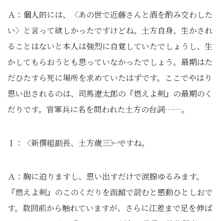
Ａ：個人的には、〈あの世で近藤さんと酒を酌み交わした
い〉と言って欲しかったですけどね。土方自身、生かされ
ることはないと本人は強烈に自覚していたでしょうし、生
かしてもらおうとも思っていなかったでしょう。最期はた
だひたすら死に場所を求めていたはずです。ここでやはり
思い出されるのは、司馬遼太郎の『燃えよ剣』の最期のく
だりです。官軍兵に名を問われた土方の台詞……。
Ｉ：〈新撰組副長、土方歳三――〉ですね。
Ａ：胸に迫りますし、思い出すだけで涙腺ゆるみます。
『燃えよ剣』のこのくだりを函館で読むと感動ひとしおで
す。数回前から触れていますが、さらに江差まで足を伸ば