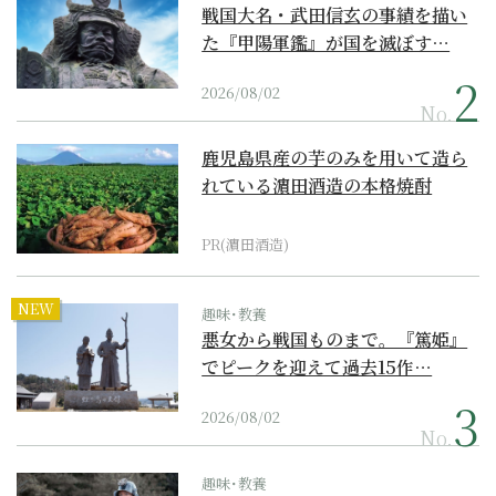
戦国大名・武田信玄の事績を描い
た『甲陽軍鑑』が国を滅ぼす…
2026/08/02
No.
鹿児島県産の芋のみを用いて造ら
れている濵田酒造の本格焼酎
PR(濵田酒造)
NEW
趣味･教養
悪女から戦国ものまで。『篤姫』
でピークを迎えて過去15作…
2026/08/02
No.
趣味･教養