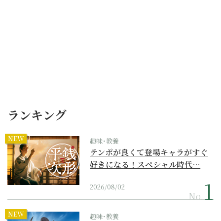
ランキング
NEW
趣味･教養
テンポが良くて登場キャラがすぐ
好きになる！スペシャル時代…
2026/08/02
No.
NEW
趣味･教養