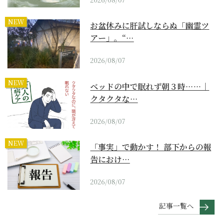
NEW
お盆休みに肝試しならぬ「幽霊ツ
アー」。“…
2026/08/07
NEW
ベッドの中で眠れず朝３時……｜
クタクタな…
2026/08/07
NEW
「事実」で動かす！ 部下からの報
告におけ…
2026/08/07
記事一覧へ