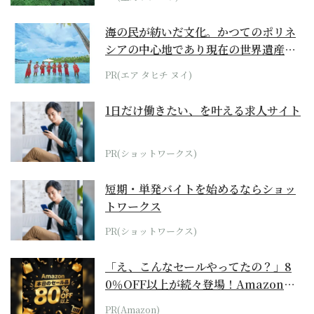
海の民が紡いだ文化。かつてのポリネ
シアの中心地であり現在の世界遺産か
らみえてくる...
PR(エア タヒチ ヌイ)
1日だけ働きたい、を叶える求人サイト
PR(ショットワークス)
短期・単発バイトを始めるならショッ
トワークス
PR(ショットワークス)
「え、こんなセールやってたの？」8
0％OFF以上が続々登場！Amazonの
本気が...
PR(Amazon)