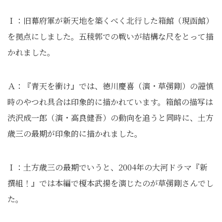
Ｉ：旧幕府軍が新天地を築くべく北行した箱館（現函館）
を拠点にしました。五稜郭での戦いが結構な尺をとって描
かれました。
Ａ：『青天を衝け』では、徳川慶喜（演・草彅剛）の謹慎
時のやつれ具合は印象的に描かれています。箱館の描写は
渋沢成一郎（演・高良健吾）の動向を追うと同時に、土方
歳三の最期が印象的に描かれました。
Ｉ：土方歳三の最期でいうと、2004年の大河ドラマ『新
撰組！』では本編で榎本武揚を演じたのが草彅剛さんでし
た。