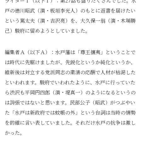
ライターＩ（以下Ｉ）：第27話も盛りだくさんでした。水
戸の徳川昭武（演・板垣李光人）のもとに返書を届けたい
という篤太夫（演・吉沢亮）を、大久保一翁（演・木場勝
己）駿府に留めようとしていました。
編集者Ａ（以下Ａ）：水戸藩は「尊王攘夷」ということで
は時代に先駆けましたが、先鋭化というか純化というか、
維新後は対立する党派同志の粛清の応酬で人材が枯渇した
といわれます。駿府でいわれたように、水戸に行っていた
ら渋沢も平岡円四郎（演・堤真一）のようになるというの
は誇張ではないと思います。民部公子（昭武）がつぶやい
た「水戸は新政府では蚊帳の外」という台詞は当時の情勢
を的確に言い表していました。それだけ水戸の抗争は激し
かった。