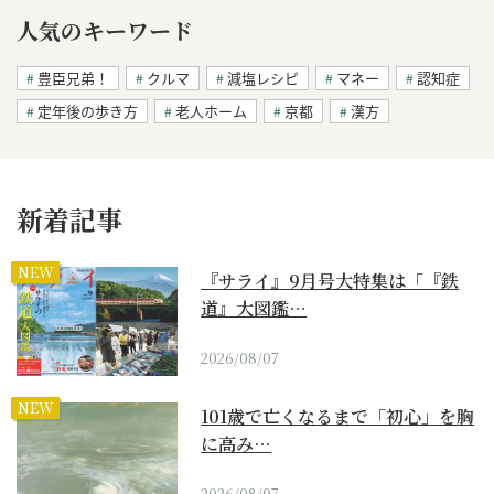
人気のキーワード
豊臣兄弟！
クルマ
減塩レシピ
マネー
認知症
定年後の歩き方
老人ホーム
京都
漢方
新着記事
NEW
『サライ』9月号大特集は「『鉄
道』大図鑑…
2026/08/07
NEW
101歳で亡くなるまで「初心」を胸
に高み…
2026/08/07