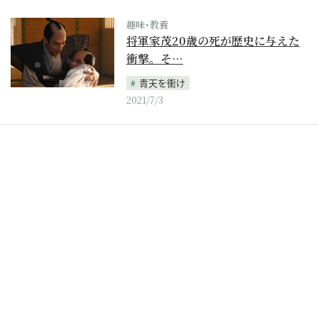
趣味･教養
将軍家茂20歳の死が歴史に与えた
衝撃。そ…
青天を衝け
2021/7/3