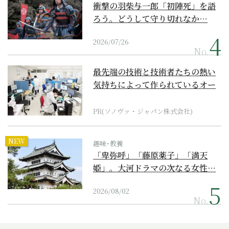
衝撃の羽柴与一郎「初陣死」を語
ろう。どうして守り切れなか…
2026/07/26
No.
最先端の技術と技術者たちの熱い
気持ちによって作られているオー
ダーメイド補聴器
PR(ソノヴァ・ジャパン株式会社)
NEW
趣味･教養
「卑弥呼」「藤原薬子」「満天
姫」。大河ドラマの次なる女性…
2026/08/02
No.