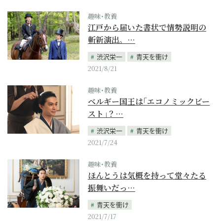
趣味･教養
江戸から届いた書状で情勢説明の
斬新演出。…
渋沢栄一
青天を衝け
2021/8/21
趣味･教養
ベルギー国王は｢エコノミックビー
スト｣？…
渋沢栄一
青天を衝け
2021/7/24
趣味･教養
ほんとうは気概を持って堂々たる
振舞いだっ…
青天を衝け
2021/7/17