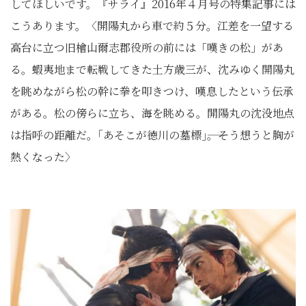
してほしいです。『サライ』2016年４月号の特集記事には
こうあります。〈開陽丸から車で約５分。江差を一望する
高台に立つ旧檜山爾志郡役所の前には「嘆きの松」があ
る。蝦夷地まで転戦してきた土方歳三が、沈みゆく開陽丸
を眺めながら松の幹に拳を叩きつけ、嘆息したという伝承
がある。松の傍らに立ち、海を眺める。開陽丸の沈没地点
は指呼の距離だ。｢あそこが徳川の墓標｣――。そう想うと胸が
熱くなった〉