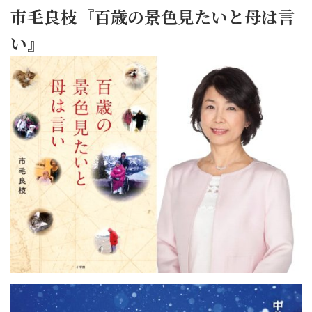
市毛良枝『百歳の景色見たいと母は言
い』