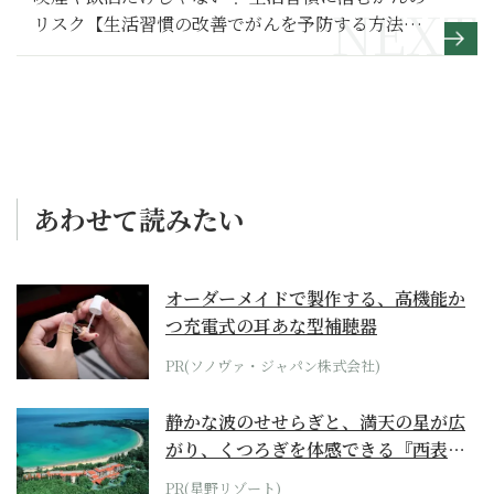
リスク【生活習慣の改善でがんを予防する方法】
2
あわせて読みたい
オーダーメイドで製作する、高機能か
つ充電式の耳あな型補聴器
PR(ソノヴァ・ジャパン株式会社)
静かな波のせせらぎと、満天の星が広
がり、くつろぎを体感できる『西表島
ホテル by...
PR(星野リゾート)