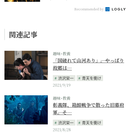
Recommended by
関連記事
趣味･教養
「国破れて山河あり」――。やっぱり
故郷は…
渋沢栄一
青天を衝け
2021/9/19
趣味･教養
彰義隊、箱館戦争で散った旧幕府
軍――。そ…
渋沢栄一
青天を衝け
2021/8/28