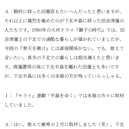
Ａ：駿府に移った旧幕臣もたいへんだったと思いますが、
それ以上に熾烈を極めたのが下北半島に移った旧会津藩の
人たちです。1980年の大河ドラマ『獅子の時代』では、旧
会津藩士の下北での過酷な暮らしが描かれていましたが、
今回の『青天を衝け』とは直接関係がない。でも、敢えて
言いたい。真冬の下北での暮らしは相当堪えたと思いま
す。廃藩置県の後に下北半島を離れた旧藩士も多いです
が、下北半島には多くの末裔の方が残っていらっしゃる。
Ｉ：『サライ』連載「半島をゆく」では末裔の方々に取材
していました。
Ａ：はい。敢えて厳寒の２月に取材しました（笑）。下北