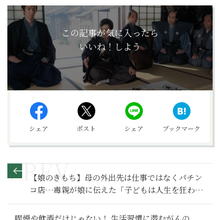
この記事が気に入ったら
いいね！しよう
シェア
ポスト
シェア
ブックマーク
【娘のきもち】母の外出先は仕事ではなくパチン
コ店…毒親が娘に伝えた「子どもは人生を狂わ
す」という本音～その２～
喫煙や飲酒だけじゃない！ 生活習慣に潜むがんの