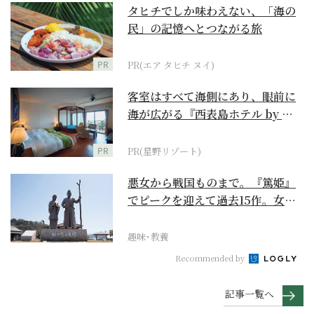
タヒチでしか味わえない、「海の
民」の記憶へとつながる旅
PR
PR(エア タヒチ ヌイ)
客室はすべて海側にあり、眼前に
海が広がる『西表島ホテル by 星
野リゾート』
PR
PR(星野リゾート)
悪女から戦国ものまで。『篤姫』
でピークを迎えて過去15作。女性
が主人公の作品を振...
趣味･教養
Recommended by
記事一覧へ