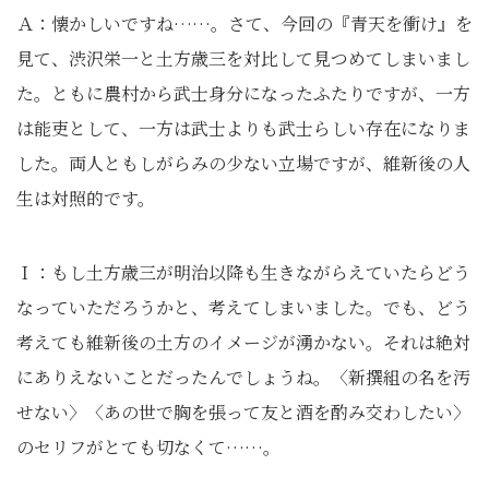
Ａ：懐かしいですね……。さて、今回の『青天を衝け』を
見て、渋沢栄一と土方歳三を対比して見つめてしまいまし
た。ともに農村から武士身分になったふたりですが、一方
は能吏として、一方は武士よりも武士らしい存在になりま
した。両人ともしがらみの少ない立場ですが、維新後の人
生は対照的です。
Ｉ：もし土方歳三が明治以降も生きながらえていたらどう
なっていただろうかと、考えてしまいました。でも、どう
考えても維新後の土方のイメージが湧かない。それは絶対
にありえないことだったんでしょうね。〈新撰組の名を汚
せない〉〈あの世で胸を張って友と酒を酌み交わしたい〉
のセリフがとても切なくて……｡