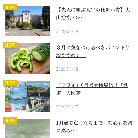
NEW
【先人に学ぶ人生の仕舞い方】大
山捨松・5…
2026/08/08
NEW
８月に気をつけるべきポイントと
おすすめレ…
2026/08/08
NEW
『サライ』9月号大特集は「『鉄
道』大図鑑…
2026/08/07
NEW
101歳で亡くなるまで「初心」を胸
に高み…