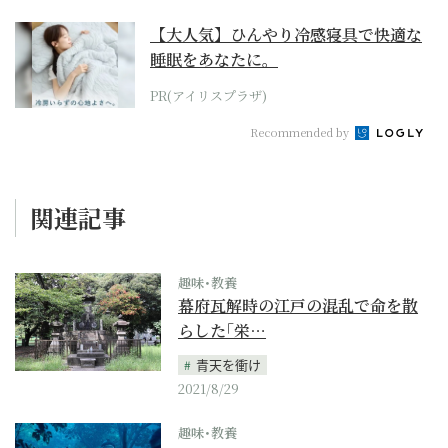
【大人気】ひんやり冷感寝具で快適な
睡眠をあなたに。
PR(アイリスプラザ)
Recommended by
関連記事
趣味･教養
幕府瓦解時の江戸の混乱で命を散
らした｢栄…
青天を衝け
2021/8/29
趣味･教養