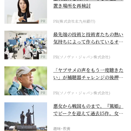
置き場所を再検討
PR
PR(株式会社北九州銀行)
最先端の技術と技術者たちの熱い
気持ちによって作られているオー
ダーメイド補聴器
PR
PR(ソノヴァ・ジャパン株式会社)
「ヤブサメの声をもう一度聴きた
い」が補聴器チャレンジの後押し
に
PR
PR(ソノヴァ・ジャパン株式会社)
悪女から戦国ものまで。『篤姫』
でピークを迎えて過去15作。女性
が主人公の作品を振...
趣味･教養