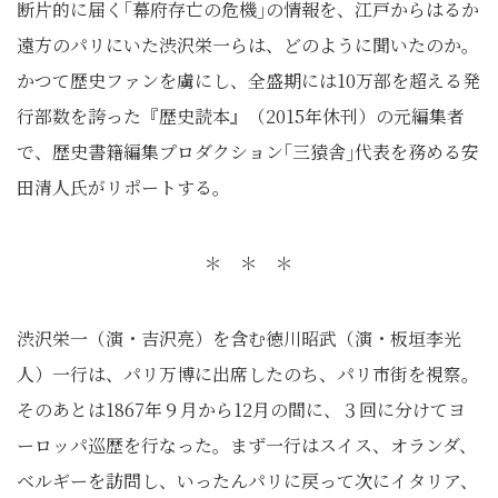
断片的に届く｢幕府存亡の危機｣の情報を、江戸からはるか
遠方のパリにいた渋沢栄一らは、どのように聞いたのか。
かつて歴史ファンを虜にし、全盛期には10万部を超える発
行部数を誇った『歴史読本』（2015年休刊）の元編集者
で、歴史書籍編集プロダクション｢三猿舎｣代表を務める安
田清人氏がリポートする。
＊ ＊ ＊
渋沢栄一（演・吉沢亮）を含む徳川昭武（演・板垣李光
人）一行は、パリ万博に出席したのち、パリ市街を視察。
そのあとは1867年９月から12月の間に、３回に分けてヨ
ーロッパ巡歴を行なった。まず一行はスイス、オランダ、
ベルギーを訪問し、いったんパリに戻って次にイタリア、