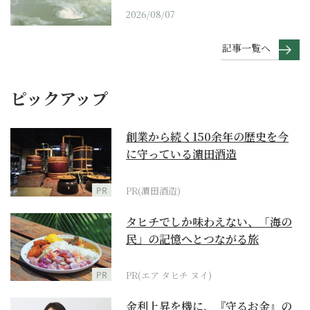
2026/08/07
記事一覧へ
ピックアップ
創業から続く150余年の歴史を今
に守っている濵田酒造
PR
PR(濵田酒造)
タヒチでしか味わえない、「海の
民」の記憶へとつながる旅
PR
PR(エア タヒチ ヌイ)
金利上昇を機に、『守るお金』の