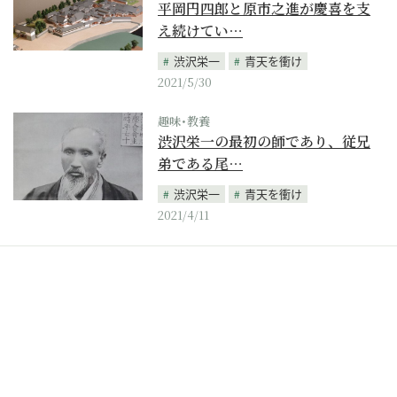
平岡円四郎と原市之進が慶喜を支
え続けてい…
渋沢栄一
青天を衝け
2021/5/30
趣味･教養
渋沢栄一の最初の師であり、従兄
弟である尾…
渋沢栄一
青天を衝け
2021/4/11