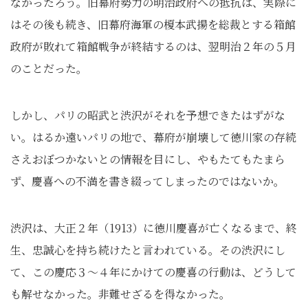
なかったろう。旧幕府勢力の明治政府への抵抗は、実際に
はその後も続き、旧幕府海軍の榎本武揚を総裁とする箱館
政府が敗れて箱館戦争が終結するのは、翌明治２年の５月
のことだった。
しかし、パリの昭武と渋沢がそれを予想できたはずがな
い。はるか遠いパリの地で、幕府が崩壊して徳川家の存続
さえおぼつかないとの情報を目にし、やもたてもたまら
ず、慶喜への不満を書き綴ってしまったのではないか。
渋沢は、大正２年（1913）に徳川慶喜が亡くなるまで、終
生、忠誠心を持ち続けたと言われている。その渋沢にし
て、この慶応３～４年にかけての慶喜の行動は、どうして
も解せなかった。非難せざるを得なかった。