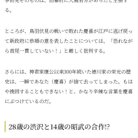
争勃発そのものは、旧幕府に大義名分があったと主張す
る。
ところが、鳥羽伏見の戦いで敗れた慶喜が江戸に逃げ戻っ
て新政府に恭順の意を表したことについては、「恐れなが
ら首尾一貫していない！」と厳しく批判する。
さらには、神君家康公以来300年続いた徳川家の栄光の歴
史は、一瞬であなた（慶喜）が捨て去ってしまった。もは
や挽回することもできない！と、かなり辛辣な言葉を慶喜
にぶつけているのだ。
28歳の渋沢と14歳の昭武の合作!?