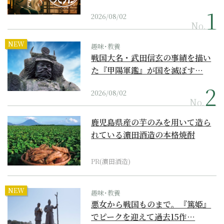
2026/08/02
No.
NEW
趣味･教養
戦国大名・武田信玄の事績を描い
た『甲陽軍鑑』が国を滅ぼす…
2026/08/02
No.
鹿児島県産の芋のみを用いて造ら
れている濵田酒造の本格焼酎
PR(濵田酒造)
NEW
趣味･教養
悪女から戦国ものまで。『篤姫』
でピークを迎えて過去15作…