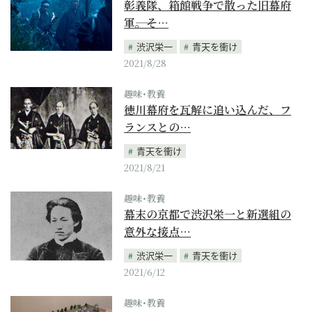
彰義隊、箱館戦争で散った旧幕府
軍――。そ…
渋沢栄一
青天を衝け
2021/8/28
趣味･教養
徳川幕府を瓦解に追い込んだ、フ
ランスとの…
青天を衝け
2021/8/21
趣味･教養
幕末の京都で渋沢栄一と新選組の
意外な接点…
渋沢栄一
青天を衝け
2021/6/12
趣味･教養