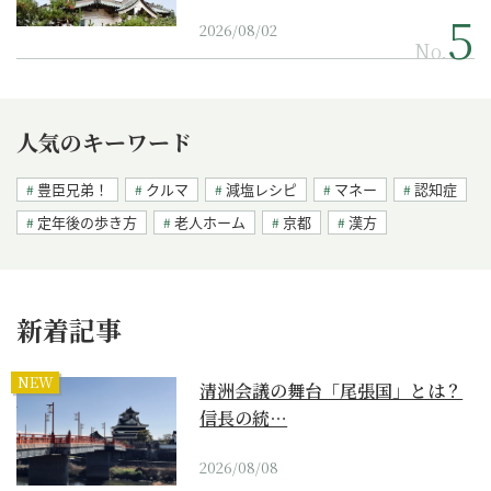
2026/08/02
No.
人気のキーワード
豊臣兄弟！
クルマ
減塩レシピ
マネー
認知症
定年後の歩き方
老人ホーム
京都
漢方
新着記事
NEW
清洲会議の舞台「尾張国」とは？
信長の統…
2026/08/08