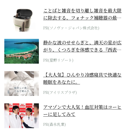
ことばと雑音を切り離し雑音を最大限
に除去する、フォナック補聴器の最上
位モデル
PR(ソノヴァ・ジャパン株式会社)
静かな波のせせらぎと、満天の星が広
がり、くつろぎを体感できる『西表島
ホテル by...
PR(星野リゾート)
【大人気】ひんやり冷感寝具で快適な
睡眠をあなたに。
PR(アイリスプラザ)
アマゾンで大人気！血圧対策はコーヒ
ーに足してみて
PR(森永乳業)