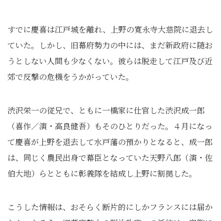
すでに慶喜は江戸城を離れ、上野の寛永寺大慈院に退去し
ていた。しかし、旧幕府勢力の中には、まだ新政府に随お
うとしない人間も少なくない。彼らは脱走して江戸及び近
郊で反撃の危機をうかがっていた。
渋沢栄一の従兄で、ともに一橋家に仕官した渋沢成一郎
（喜作／演・高良健吾）もそのひとりだった。４月になっ
て慶喜が上野を退去して水戸藩の預かりとなると、成一郎
は、同じく農民出身で幕臣となっていた天野八郎（演・佐
伯大地）らとともに彰義隊を結成し上野に割拠した。
こうした情報は、おそらく断片的にしかフランスには届か