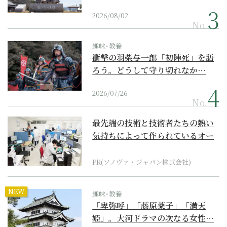
2026/08/02
No.
趣味･教養
衝撃の羽柴与一郎「初陣死」を語
ろう。どうして守り切れなか…
2026/07/26
No.
最先端の技術と技術者たちの熱い
気持ちによって作られているオー
ダーメイド補聴器
PR(ソノヴァ・ジャパン株式会社)
NEW
趣味･教養
「卑弥呼」「藤原薬子」「満天
姫」。大河ドラマの次なる女性…