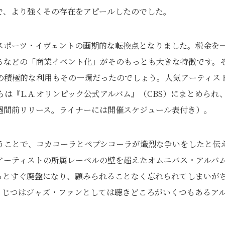
で、より強くその存在をアピールしたのでした。
スポーツ・イヴェントの画期的な転換点となりました。税金を
るなどの「商業イベント化」がそのもっとも大きな特徴です。
の積極的な利用もその一環だったのでしょう。人気アーティス
は『L.A.オリンピック公式アルバム』（CBS）にまとめられ
週間前リリース。ライナーには開催スケジュール表付き）。
うことで、コカコーラとペプシコーラが熾烈な争いをしたと伝
アーティストの所属レーベルの壁を超えたオムニバス・アルバ
るとすぐ廃盤になり、顧みられることなく忘れられてしまいが
は、じつはジャズ・ファンとしては聴きどころがいくつもあるア