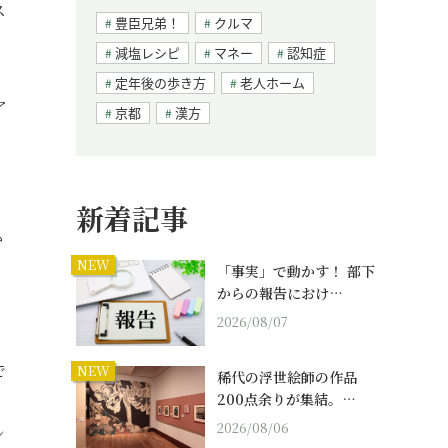
ス
豊臣兄弟！
クルマ
減塩レシピ
マネー
認知症
定年後の歩き方
老人ホーム
ア
京都
漢方
、
新着記事
か
NEW
。
「事実」で動かす！ 部下
からの報告におけ…
2026/08/07
で
NEW
稀代の浮世絵師の作品
200点余りが集結。…
2026/08/06
ン