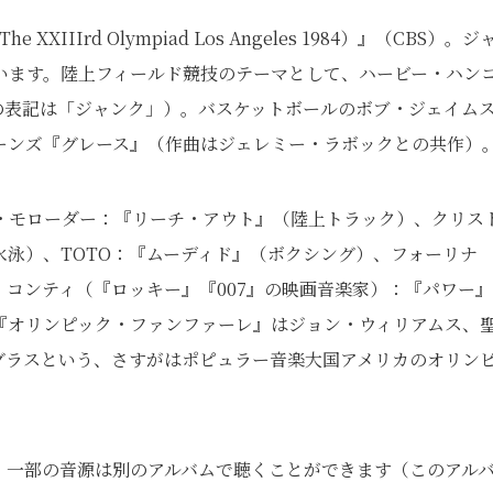
e XXIIIrd Olympiad Los Angeles 1984）』（CBS）。ジ
います。陸上フィールド競技のテーマとして、ハービー・ハン
での表記は「ジャンク」）。バスケットボールのボブ・ジェイム
ーンズ『グレース』（作曲はジェレミー・ラボックとの共作）
・モローダー：『リーチ・アウト』（陸上トラック）、クリス
泳）、TOTO：『ムーディド』（ボクシング）、フォーリナ
コンティ（『ロッキー』『007』の映画音楽家）：『パワー』
『オリンピック・ファンファーレ』はジョン・ウィリアムス、
グラスという、さすがはポピュラー音楽大国アメリカのオリン
、一部の音源は別のアルバムで聴くことができます（このアル