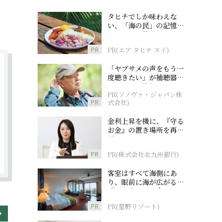
タヒチでしか味わえな
い、「海の民」の記憶へ
とつながる旅
PR
PR(エア タヒチ ヌイ)
「ヤブサメの声をもう一
度聴きたい」が補聴器チ
ャレンジの後押しに
PR(ソノヴァ・ジャパン株
PR
式会社)
金利上昇を機に、『守る
お金』の置き場所を再検
討
PR
PR(株式会社北九州銀行)
客室はすべて海側にあ
り、眼前に海が広がる
『西表島ホテル by 星野
リゾート』
PR
PR(星野リゾート)