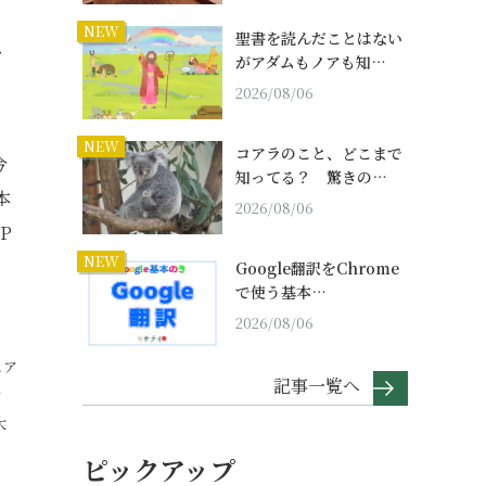
、
NEW
聖書を読んだことはない
お
がアダムもノアも知…
2026/08/06
NEW
コアラのこと、どこまで
今
知ってる？ 驚きの…
本
2026/08/06
P
NEW
Google翻訳をChrome
で使う基本…
2026/08/06
ェア
記事一覧へ
新
大
ピックアップ