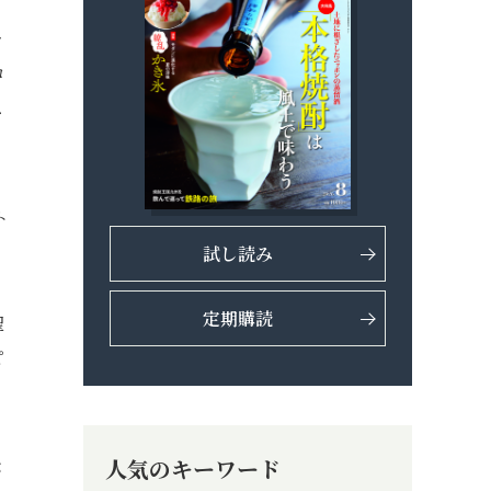
ャ
コ
ス
。
ト
試し読み
定期購読
聖
ピ
人気のキーワード
バ