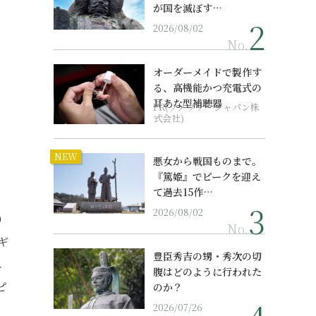
が国を滅ぼす…
2026/08/02
No.
オーダーメイドで製作す
る、高機能かつ充電式の
耳あな型補聴器
PR(ソノヴァ・ジャパン株
式会社)
NEW
悪女から戦国ものまで。
『篤姫』でピークを迎え
て過去15作…
、
2026/08/02
り
No.
ギ
豊臣秀吉の甥・秀次の切
ェ
腹はどのように行われた
ピ
のか？
2026/07/26