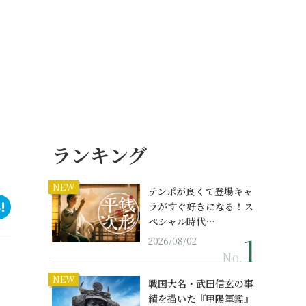
ランキング
NEW
テンポが良くて登場キャ
ラがすぐ好きになる！ス
ペシャル時代…
2026/08/02
No.
NEW
戦国大名・武田信玄の事
績を描いた『甲陽軍鑑』