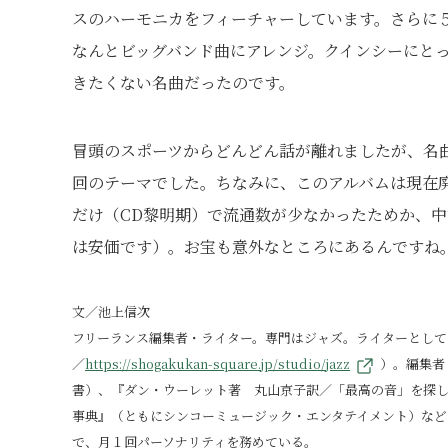
スのハーモニカをフィーチャーしています。さらに５
なんとビッグバンド曲にアレンジ。クインシーにと
きたくない名曲だったのです。
冒頭のスポーツからどんどん話が離れましたが、名
回のテーマでした。ちなみに、このアルバムは現在
だけ（CD黎明期）で流通数が少なかったためか、中
は安価です）。お宝も意外なところにあるんですね
文／池上信次
フリーランス編集者・ライター。専門はジャズ。ライターとして
／
https://shogakukan-square.jp/studio/jazz
）。編集者
書）、『ダン・ウーレット著 丸山京子訳／「最高の音」を探
事典』（ともにシンコーミュージック・エンタテイメント）など
で、月１回パーソナリティを務めている。