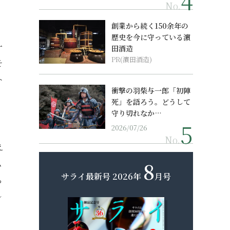
No.
創業から続く150余年の
歴史を今に守っている濵
一
田酒造
PR(濵田酒造)
そ
ト
衝撃の羽柴与一郎「初陣
、
死」を語ろう。どうして
守り切れなか…
2026/07/26
No.
え
8
ム
サライ最新号
2026年
月号
ち
ル