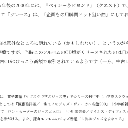
年後の2000年には、『ベイシー＆ビヨンド』（クエスト）で
って『グレース』は、「企画もの用瞬間ヒット狙い曲」にして
曲は意外なところに隠れている（かもしれない）、というのが
廃盤ですが、当時このアルバムのCD版がリリースされたのは日
古CDはけっこう高額で取引されているようです（一方、中古L
。
は、電子書籍『サブスクで学ぶジャズ史』をシリーズ刊行中（小学館スクウ
としては『後藤雅洋著／一生モノのジャズ・ヴォーカル名盤500』（小学館
して ロン・カーターのジャズと人生』『小川隆夫著／マイルス・デイヴィス
を手がける。また、鎌倉エフエムのジャズ番組「世界はジャズを求めてる」