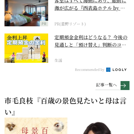
客室はすべて海側にあり、眼前に
海が広がる『西表島ホテル by 星
野リゾート』
PR
PR(星野リゾート)
定期預金金利はどうなる？ 今後の
見通しと「預け替え」判断のコツ
【お金の学校】
生活
Recommended by
記事一覧へ
市毛良枝『百歳の景色見たいと母は言
い』