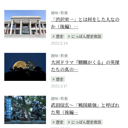
趣味･教養
「渋沢栄一」とは何をした人なの
か（後編）…
歴史
にっぽん歴史夜話
2021/2/14
趣味･教養
大河ドラマ『麒麟がくる』の英傑
たちの真の…
歴史
2021/1/17
趣味･教養
武田信玄～「戦国最強」と呼ばれ
た男（後編…
歴史
にっぽん歴史夜話