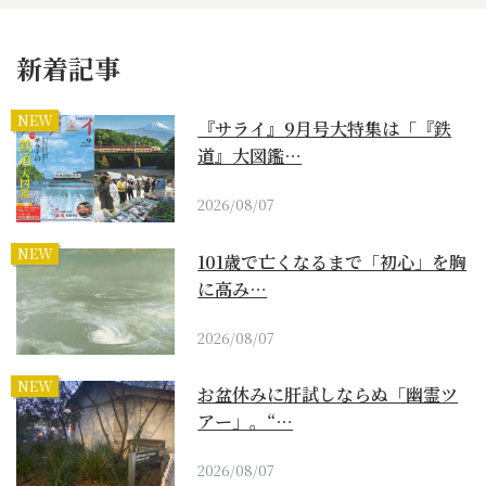
新着記事
NEW
『サライ』9月号大特集は「『鉄
道』大図鑑…
2026/08/07
NEW
101歳で亡くなるまで「初心」を胸
に高み…
2026/08/07
NEW
お盆休みに肝試しならぬ「幽霊ツ
アー」。“…
2026/08/07