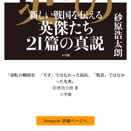
『逆転の戦国史 「天才」ではなかった信長、「叛臣」ではなか
った光秀』
砂原浩太朗 著
小学館