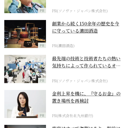
に
PR
PR(ソノヴァ・ジャパン株式会社)
創業から続く150余年の歴史を今
に守っている濵田酒造
PR
PR(濵田酒造)
最先端の技術と技術者たちの熱い
気持ちによって作られているオー
ダーメイド補聴器
PR
PR(ソノヴァ・ジャパン株式会社)
金利上昇を機に、『守るお金』の
置き場所を再検討
PR
PR(株式会社北九州銀行)