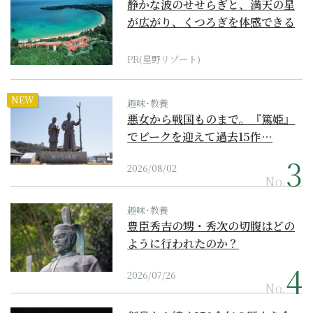
静かな波のせせらぎと、満天の星
が広がり、くつろぎを体感できる
『西表島ホテル by...
PR(星野リゾート)
NEW
趣味･教養
悪女から戦国ものまで。『篤姫』
でピークを迎えて過去15作…
2026/08/02
No.
趣味･教養
豊臣秀吉の甥・秀次の切腹はどの
ように行われたのか？
2026/07/26
No.