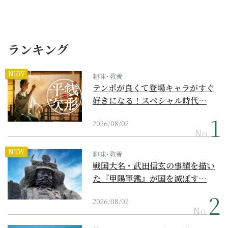
ランキング
NEW
趣味･教養
テンポが良くて登場キャラがすぐ
好きになる！スペシャル時代…
2026/08/02
No.
NEW
趣味･教養
戦国大名・武田信玄の事績を描い
た『甲陽軍鑑』が国を滅ぼす…
2026/08/02
No.