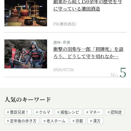
創業から続く150余年の歴史を今
に守っている濵田酒造
PR(濵田酒造)
趣味･教養
衝撃の羽柴与一郎「初陣死」を語
ろう。どうして守り切れなか…
2026/07/26
No.
人気のキーワード
豊臣兄弟！
クルマ
減塩レシピ
マネー
認知症
定年後の歩き方
老人ホーム
京都
漢方