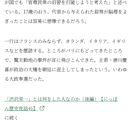
が国でも「官尊民卑の旧習を打破しようと考えた」と述べ
ている。17歳のおり、代官から与えられた屈辱が脳裡をよ
ぎったことは容易に想像できるだろう。
一行はフランスのみならず、オランダ、イタリア、イギリ
スなどを歴訪する。ところがパリにもどってきたところ
で、驚天動地の事件が耳に飛びこんできた。主君・徳川慶
喜が政治の大権を朝廷に返上してしまったという。いわゆ
る大政奉還だった。
「渋沢栄一」とは何をした人なのか（後編）【にっぽ
ん歴史夜話41】
に続く