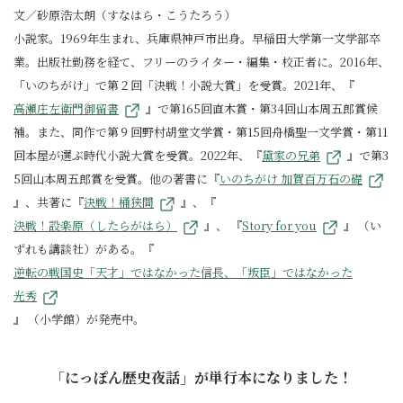
文／砂原浩太朗（すなはら・こうたろう）
小説家。1969年生まれ、兵庫県神戸市出身。早稲田大学第一文学部卒
業。出版社勤務を経て、フリーのライター・編集・校正者に。2016年、
「いのちがけ」で第２回「決戦！小説大賞」を受賞。2021年、『
高瀬庄左衛門御留書
』で第165回直木賞・第34回山本周五郎賞候
補。また、同作で第９回野村胡堂文学賞・第15回舟橋聖一文学賞・第11
回本屋が選ぶ時代小説大賞を受賞。2022年、『
黛家の兄弟
』で第3
5回山本周五郎賞を受賞。他の著書に『
いのちがけ 加賀百万石の礎
』、共著に『
決戦！桶狭間
』、『
決戦！設楽原（したらがはら）
』、 『
Story for you
』 （い
ずれも講談社）がある。『
逆転の戦国史「天才」ではなかった信長、「叛臣」ではなかった
光秀
』 （小学館）が発売中。
「にっぽん歴史夜話」が単行本になりました！