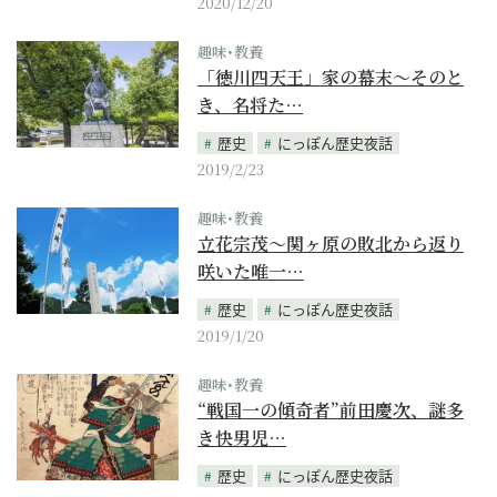
2020/12/20
趣味･教養
「徳川四天王」家の幕末～そのと
き、名将た…
歴史
にっぽん歴史夜話
2019/2/23
趣味･教養
立花宗茂～関ヶ原の敗北から返り
咲いた唯一…
歴史
にっぽん歴史夜話
2019/1/20
趣味･教養
“戦国一の傾奇者”前田慶次、謎多
き快男児…
歴史
にっぽん歴史夜話