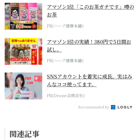
アマゾン1位「このお茶ガチです」噂の
お茶
PR(ハーブ健康本舗)
アマゾン1位の実績！380円で5日間お
試し。
PR(ハーブ健康本舗)
SNSアカウントを着実に成長。実はみ
んなココ使ってます。
PR(Dreaw合同会社)
Recommended by
関連記事