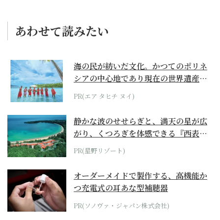
あわせて読みたい
海の民が紡いだ文化。かつてのポリネ
シアの中心地であり現在の世界遺産か
らみえてくる...
PR(エア タヒチ ヌイ)
静かな波のせせらぎと、満天の星が広
がり、くつろぎを体感できる『西表島
ホテル by...
PR(星野リゾート)
オーダーメイドで製作する、高機能か
つ充電式の耳あな型補聴器
PR(ソノヴァ・ジャパン株式会社)