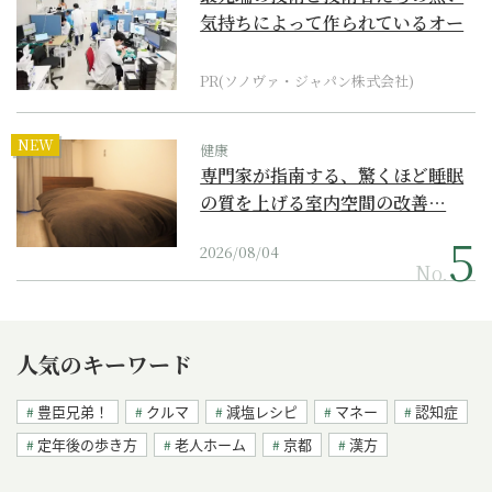
気持ちによって作られているオー
ダーメイド補聴器
PR(ソノヴァ・ジャパン株式会社)
NEW
健康
専門家が指南する、驚くほど睡眠
の質を上げる室内空間の改善…
2026/08/04
No.
人気のキーワード
豊臣兄弟！
クルマ
減塩レシピ
マネー
認知症
定年後の歩き方
老人ホーム
京都
漢方