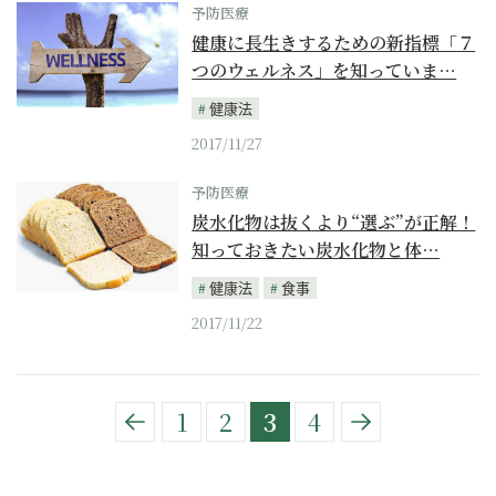
予防医療
健康に長生きするための新指標「７
つのウェルネス」を知っていま…
健康法
2017/11/27
予防医療
炭水化物は抜くより“選ぶ”が正解！
知っておきたい炭水化物と体…
健康法
食事
2017/11/22
1
2
3
4