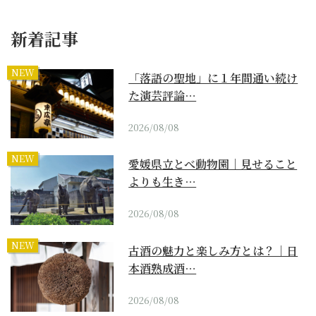
新着記事
NEW
「落語の聖地」に１年間通い続け
た演芸評論…
2026/08/08
NEW
愛媛県立とべ動物園｜見せること
よりも生き…
2026/08/08
NEW
古酒の魅力と楽しみ方とは？｜日
本酒熟成酒…
2026/08/08