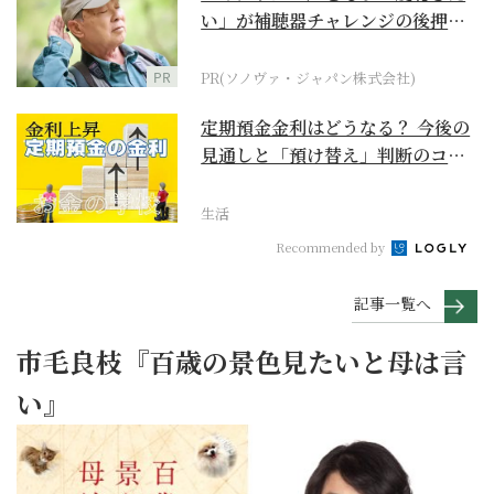
い」が補聴器チャレンジの後押し
に
PR
PR(ソノヴァ・ジャパン株式会社)
定期預金金利はどうなる？ 今後の
見通しと「預け替え」判断のコツ
【お金の学校】
生活
Recommended by
記事一覧へ
市毛良枝『百歳の景色見たいと母は言
い』