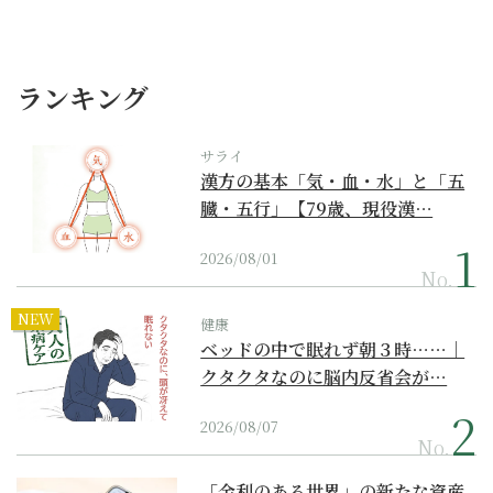
ランキング
サライ
漢方の基本「気・血・水」と「五
臓・五行」【79歳、現役漢…
2026/08/01
No.
NEW
健康
ベッドの中で眠れず朝３時……｜
クタクタなのに脳内反省会が…
2026/08/07
No.
「金利のある世界」の新たな資産