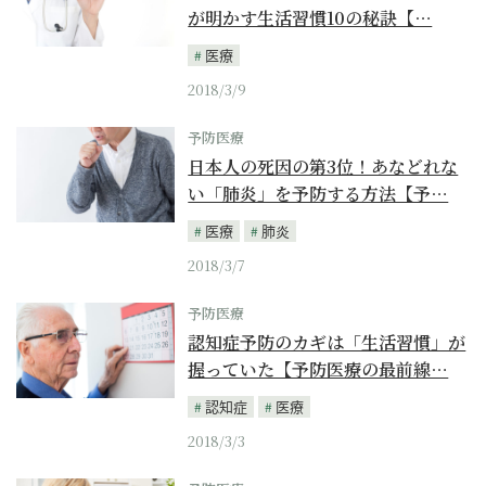
が明かす生活習慣10の秘訣【…
医療
2018/3/9
予防医療
日本人の死因の第3位！あなどれな
い「肺炎」を予防する方法【予…
医療
肺炎
2018/3/7
予防医療
認知症予防のカギは「生活習慣」が
握っていた【予防医療の最前線…
認知症
医療
2018/3/3