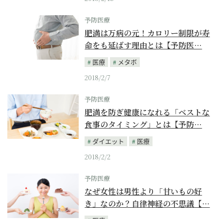
予防医療
肥満は万病の元！カロリー制限が寿
命をも延ばす理由とは【予防医…
医療
メタボ
2018/2/7
予防医療
肥満を防ぎ健康になれる「ベストな
食事のタイミング」とは【予防…
ダイエット
医療
2018/2/2
予防医療
なぜ女性は男性より「甘いもの好
き」なのか？自律神経の不思議【…