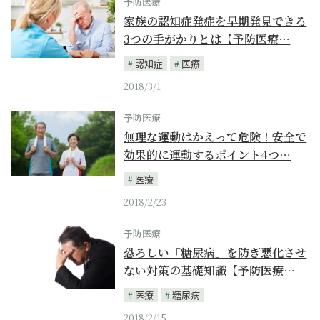
予防医療
家族の認知症発症を早期発見できる
3つの手がかりとは【予防医療…
認知症
医療
2018/3/1
予防医療
無理な運動はかえって危険！安全で
効果的に運動するポイント4つ…
医療
2018/2/23
予防医療
恐ろしい「糖尿病」を防ぎ悪化させ
ない対策の基礎知識【予防医療…
医療
糖尿病
2018/2/15