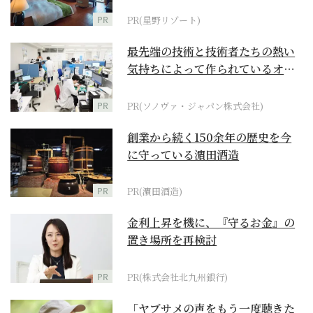
野リゾート』
PR
PR(星野リゾート)
最先端の技術と技術者たちの熱い
気持ちによって作られているオー
ダーメイド補聴器
PR
PR(ソノヴァ・ジャパン株式会社)
創業から続く150余年の歴史を今
に守っている濵田酒造
PR
PR(濵田酒造)
金利上昇を機に、『守るお金』の
置き場所を再検討
PR
PR(株式会社北九州銀行)
「ヤブサメの声をもう一度聴きた