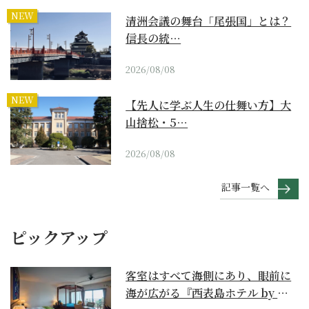
NEW
清洲会議の舞台「尾張国」とは？
信長の統…
2026/08/08
NEW
【先人に学ぶ人生の仕舞い方】大
山捨松・5…
2026/08/08
記事一覧へ
ピックアップ
客室はすべて海側にあり、眼前に
海が広がる『西表島ホテル by 星