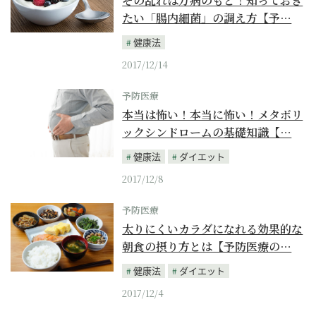
その乱れは万病のもと！知っておき
たい「腸内細菌」の調え方【予…
健康法
2017/12/14
予防医療
本当は怖い！本当に怖い！メタボリ
ックシンドロームの基礎知識【…
健康法
ダイエット
2017/12/8
予防医療
太りにくいカラダになれる効果的な
朝食の摂り方とは【予防医療の…
健康法
ダイエット
2017/12/4