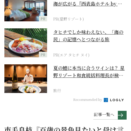
海が広がる『西表島ホテル by 星
野リゾート』
PR
PR(星野リゾート)
タヒチでしか味わえない、「海の
民」の記憶へとつながる旅
PR
PR(エア タヒチ ヌイ)
夏の鱧に本当に合うワインは？ 星
野リゾート和食統括料理長が検証
【ワイン×和食 至...
旅行
Recommended by
記事一覧へ
市毛良枝『百歳の景色見たいと母は言