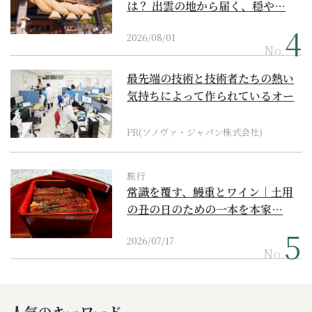
は？ 出雲の地から届く、穏や…
2026/08/01
No.
最先端の技術と技術者たちの熱い
気持ちによって作られているオー
ダーメイド補聴器
PR(ソノヴァ・ジャパン株式会社)
旅行
常識を覆す、鰻重とワイン｜土用
の丑の日のための一本を本家…
2026/07/17
No.
人気のキーワード