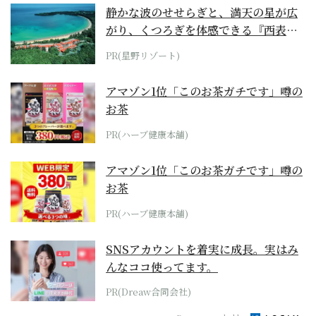
静かな波のせせらぎと、満天の星が広
がり、くつろぎを体感できる『西表島
ホテル by...
PR(星野リゾート)
アマゾン1位「このお茶ガチです」噂の
お茶
PR(ハーブ健康本舗)
アマゾン1位「このお茶ガチです」噂の
お茶
PR(ハーブ健康本舗)
SNSアカウントを着実に成長。実はみ
んなココ使ってます。
PR(Dreaw合同会社)