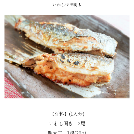
いわしマヨ明太
【材料】(1人分)
いわし開き 2尾
明太子 1腹(20g)