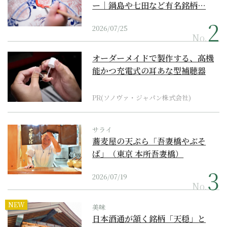
ー｜鍋島や七田など有名銘柄…
2026/07/25
No.
オーダーメイドで製作する、高機
能かつ充電式の耳あな型補聴器
PR(ソノヴァ・ジャパン株式会社)
サライ
蕎麦屋の天ぷら「吾妻橋やぶそ
ば」（東京 本所吾妻橋）
2026/07/19
No.
NEW
美味
日本酒通が頷く銘柄「天穏」と