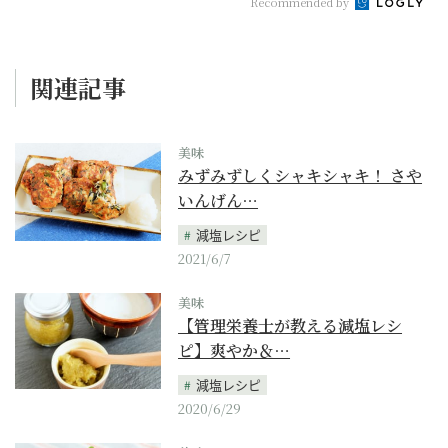
Recommended by
関連記事
美味
みずみずしくシャキシャキ！ さや
いんげん…
減塩レシピ
2021/6/7
美味
【管理栄養士が教える減塩レシ
ピ】爽やか＆…
減塩レシピ
2020/6/29