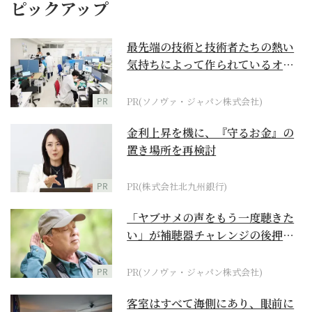
ピックアップ
最先端の技術と技術者たちの熱い
気持ちによって作られているオー
ダーメイド補聴器
PR
PR(ソノヴァ・ジャパン株式会社)
金利上昇を機に、『守るお金』の
置き場所を再検討
PR
PR(株式会社北九州銀行)
「ヤブサメの声をもう一度聴きた
い」が補聴器チャレンジの後押し
に
PR
PR(ソノヴァ・ジャパン株式会社)
客室はすべて海側にあり、眼前に