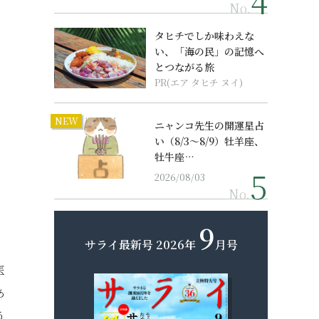
No.
タヒチでしか味わえな
い、「海の民」の記憶へ
とつながる旅
PR(エア タヒチ ヌイ)
NEW
ニャンコ先生の開運星占
い（8/3～8/9）牡羊座、
牡牛座…
2026/08/03
No.
9
サライ最新号
2026年
月号
医
あ
う