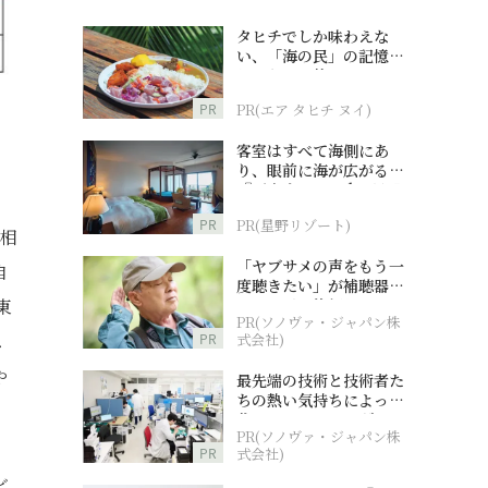
タヒチでしか味わえな
い、「海の民」の記憶へ
とつながる旅
PR
PR(エア タヒチ ヌイ)
客室はすべて海側にあ
り、眼前に海が広がる
『西表島ホテル by 星野
リゾート』
PR
PR(星野リゾート)
（相
「ヤブサメの声をもう一
自
度聴きたい」が補聴器チ
ャレンジの後押しに
東
PR(ソノヴァ・ジャパン株
PR
式会社)
ス
や
最先端の技術と技術者た
ちの熱い気持ちによって
作られているオーダーメ
PR(ソノヴァ・ジャパン株
イド補聴器
PR
式会社)
ビ