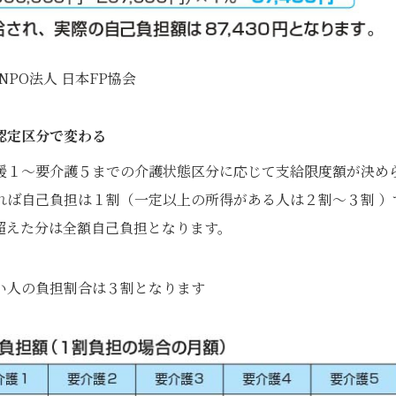
9 NPO法人 日本FP協会
認定区分で変わる
援１～要介護５までの介護状態区分に応じて支給限度額が決め
れば自己負担は１割（一定以上の所得がある人は２割～３割 ）
超えた分は全額自己負担となります。
高い人の負担割合は３割となります