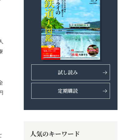
人
療
試し読み
金
定期購読
円
人気のキーワード
て