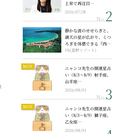
上昇で再注目…
PR
2026/07/28
No.
静かな波のせせらぎと、
満天の星が広がり、くつ
ろぎを体感できる『西表
島ホテル by...
PR(星野リゾート)
NEW
ニャンコ先生の開運星占
い（8/3～8/9）射手座、
山羊座…
ま
2026/08/03
No.
NEW
ニャンコ先生の開運星占
い（8/3～8/9）獅子座、
乙女座…
2026/08/03