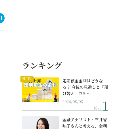
ランキング
NEW
定期預金金利はどうな
る？ 今後の見通しと「預
け替え」判断…
2026/08/03
No.
金融アナリスト・三井智
映子さんと考える、金利