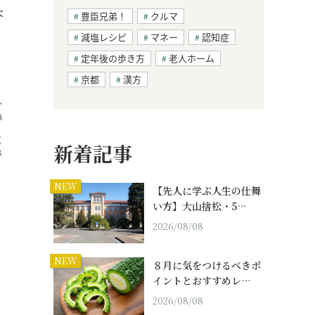
な
豊臣兄弟！
クルマ
減塩レシピ
マネー
認知症
定年後の歩き方
老人ホーム
京都
漢方
新着記事
NEW
【先人に学ぶ人生の仕舞
い方】大山捨松・5…
2026/08/08
NEW
８月に気をつけるべきポ
イントとおすすめレ…
2026/08/08