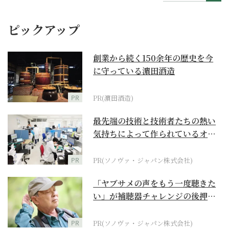
ピックアップ
創業から続く150余年の歴史を今
に守っている濵田酒造
PR
PR(濵田酒造)
最先端の技術と技術者たちの熱い
気持ちによって作られているオー
ダーメイド補聴器
PR
PR(ソノヴァ・ジャパン株式会社)
「ヤブサメの声をもう一度聴きた
い」が補聴器チャレンジの後押し
に
PR
PR(ソノヴァ・ジャパン株式会社)