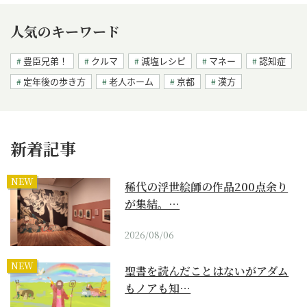
人気のキーワード
豊臣兄弟！
クルマ
減塩レシピ
マネー
認知症
定年後の歩き方
老人ホーム
京都
漢方
新着記事
NEW
稀代の浮世絵師の作品200点余り
が集結。…
2026/08/06
NEW
聖書を読んだことはないがアダム
もノアも知…