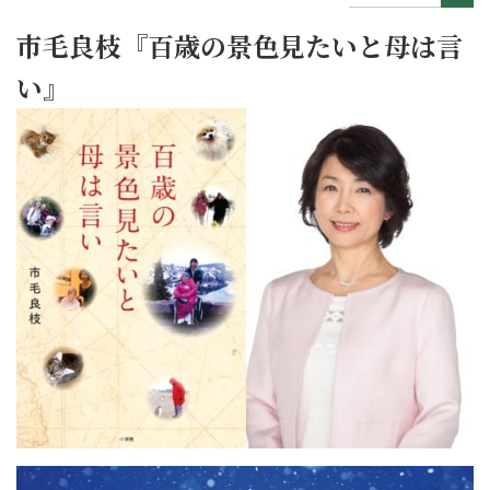
市毛良枝『百歳の景色見たいと母は言
い』