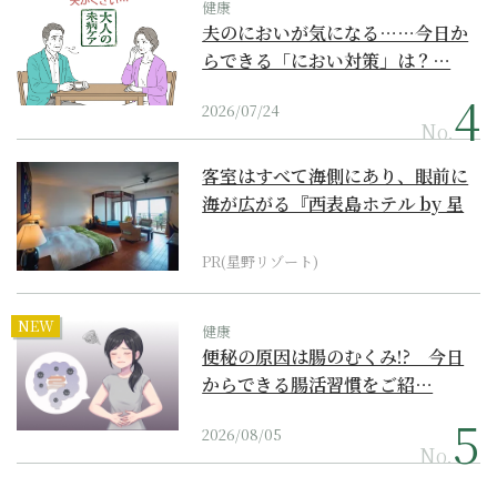
健康
夫のにおいが気になる……今日か
らできる「におい対策」は？…
2026/07/24
No.
客室はすべて海側にあり、眼前に
海が広がる『西表島ホテル by 星
野リゾート』
PR(星野リゾート)
NEW
健康
便秘の原因は腸のむくみ!? 今日
からできる腸活習慣をご紹…
2026/08/05
No.