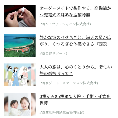
オーダーメイドで製作する、高機能か
つ充電式の耳あな型補聴器
PR(ソノヴァ・ジャパン株式会社)
静かな波のせせらぎと、満天の星が広
がり、くつろぎを体感できる『西表島
ホテル by...
PR(星野リゾート)
大人の旅は、心のゆとりから。 新しい
旅の選択肢って？
PR(リゾート・ステーション株式会社)
0歳から85歳まで入院・手術・死亡を
保障
PR(愛知県共済生活協同組合)