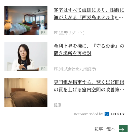
客室はすべて海側にあり、眼前に
海が広がる『西表島ホテル by 星
野リゾート』
PR
PR(星野リゾート)
金利上昇を機に、『守るお金』の
置き場所を再検討
PR
PR(株式会社北九州銀行)
専門家が指南する、驚くほど睡眠
の質を上げる室内空間の改善策と
は
健康
Recommended by
記事一覧へ