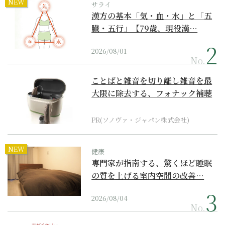
NEW
サライ
漢方の基本「気・血・水」と「五
臓・五行」【79歳、現役漢…
2026/08/01
No.
ことばと雑音を切り離し雑音を最
大限に除去する、フォナック補聴
器の最上位モデル
PR(ソノヴァ・ジャパン株式会社)
NEW
健康
専門家が指南する、驚くほど睡眠
の質を上げる室内空間の改善…
2026/08/04
No.