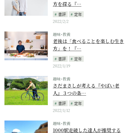
方を探る『…
書評
定年
2022/2/2
趣味･教養
老後は「食べることを楽しむ生き
方」を！『…
書評
定年
2022/1/19
趣味･教養
さだまさしが考える『やばい老
人』３つの条…
書評
定年
2022/1/12
趣味･教養
1000駅走破した達人が推奨する