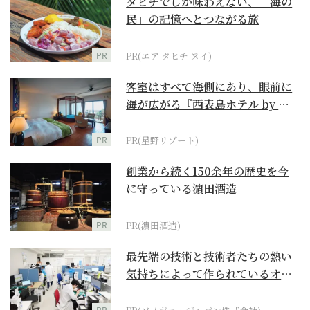
タヒチでしか味わえない、「海の
民」の記憶へとつながる旅
PR
PR(エア タヒチ ヌイ)
客室はすべて海側にあり、眼前に
海が広がる『西表島ホテル by 星
野リゾート』
PR
PR(星野リゾート)
創業から続く150余年の歴史を今
に守っている濵田酒造
PR
PR(濵田酒造)
最先端の技術と技術者たちの熱い
気持ちによって作られているオー
ダーメイド補聴器
PR