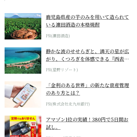
鹿児島県産の芋のみを用いて造られて
いる濵田酒造の本格焼酎
PR(濵田酒造)
静かな波のせせらぎと、満天の星が広
がり、くつろぎを体感できる『西表島
ホテル by...
PR(星野リゾート)
「金利のある世界」の新たな資産管理
のあり方とは？
PR(株式会社北九州銀行)
アマゾン1位の実績！380円で5日間お
試し。