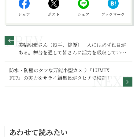
シェア
ポスト
シェア
ブックマーク
美輪明宏さん（歌手、俳優）「人には必ず役目が
ある。舞台を通して皆さんに活力を吸収していた
だくのが私の役目です」【サライ・インタビュ
ー】
防水・防塵のタフな万能小型カメラ『LUMIX
FT7』の実力をサライ編集長がタヒチで検証！
［PR］
あわせて読みたい