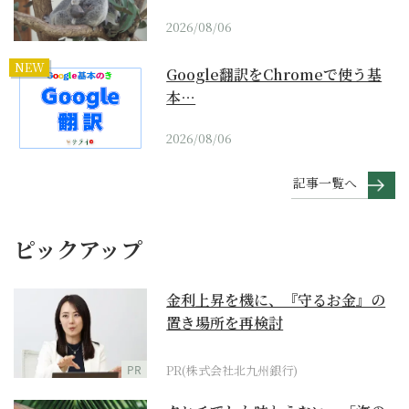
2026/08/06
NEW
Google翻訳をChromeで使う基
本…
2026/08/06
記事一覧へ
ピックアップ
金利上昇を機に、『守るお金』の
置き場所を再検討
PR
PR(株式会社北九州銀行)