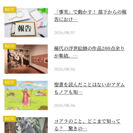
NEW
「事実」で動かす！ 部下からの報
告におけ…
2026/08/07
NEW
稀代の浮世絵師の作品200点余り
が集結。…
2026/08/06
NEW
聖書を読んだことはないがアダム
もノアも知…
2026/08/06
NEW
コアラのこと、どこまで知って
る？ 驚きの…