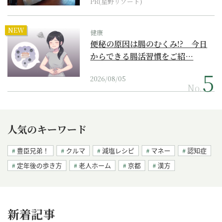
PR(星野リゾート)
NEW
健康
便秘の原因は腸のむくみ!? 今日
からできる腸活習慣をご紹…
2026/08/05
No.
人気のキーワード
豊臣兄弟！
クルマ
減塩レシピ
マネー
認知症
定年後の歩き方
老人ホーム
京都
漢方
新着記事