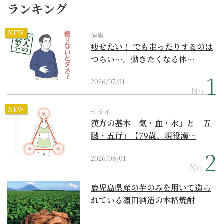
ランキング
NEW
健康
痩せたい！ でも走ったりするのは
つらい…。動きたくなる体…
2026/07/31
No.
NEW
サライ
漢方の基本「気・血・水」と「五
臓・五行」【79歳、現役漢…
2026/08/01
No.
鹿児島県産の芋のみを用いて造ら
れている濵田酒造の本格焼酎