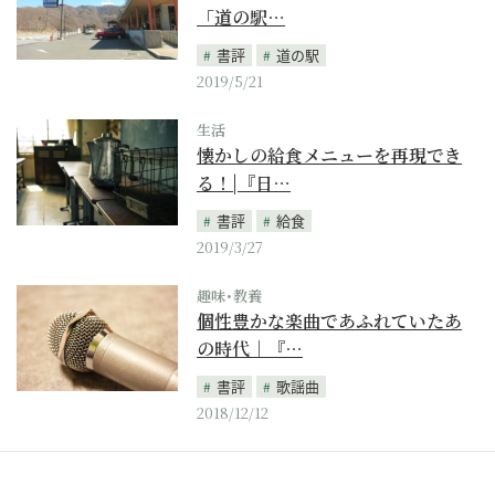
「道の駅…
書評
道の駅
2019/5/21
生活
懐かしの給食メニューを再現でき
る！|『日…
書評
給食
2019/3/27
趣味･教養
個性豊かな楽曲であふれていたあ
の時代｜『…
書評
歌謡曲
2018/12/12