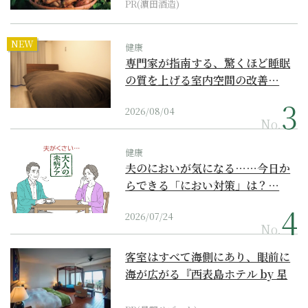
PR(濵田酒造)
NEW
健康
専門家が指南する、驚くほど睡眠
の質を上げる室内空間の改善…
2026/08/04
No.
健康
夫のにおいが気になる……今日か
らできる「におい対策」は？…
2026/07/24
No.
客室はすべて海側にあり、眼前に
海が広がる『西表島ホテル by 星
野リゾート』