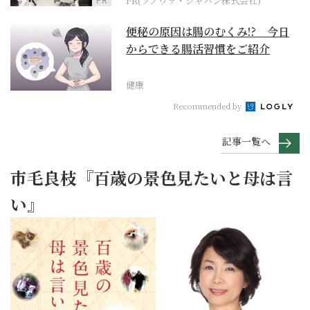
PR(ソノヴァ・ジャパン株式会社)
便秘の原因は腸のむくみ!? 今日
からできる腸活習慣をご紹介
健康
Recommended by
記事一覧へ
市毛良枝『百歳の景色見たいと母は言
い』