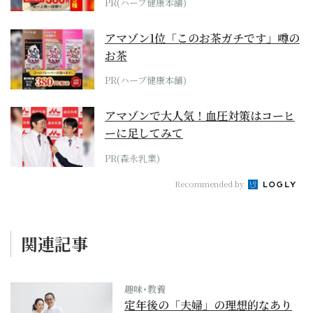
PR(ハーブ健康本舗)
アマゾン1位「このお茶ガチです」噂の
お茶
PR(ハーブ健康本舗)
アマゾンで大人気！血圧対策はコーヒ
ーに足してみて
PR(森永乳業)
Recommended by
関連記事
趣味･教養
定年後の「夫婦」の理想的なあり