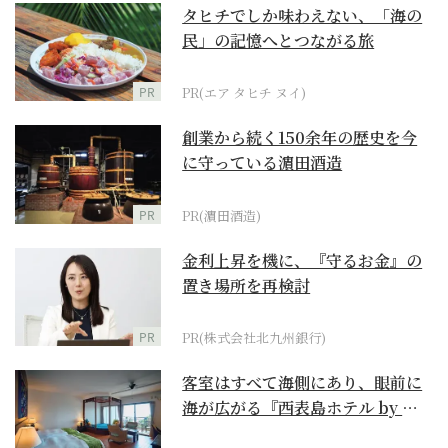
タヒチでしか味わえない、「海の
民」の記憶へとつながる旅
PR
PR(エア タヒチ ヌイ)
創業から続く150余年の歴史を今
に守っている濵田酒造
PR
PR(濵田酒造)
金利上昇を機に、『守るお金』の
置き場所を再検討
PR
PR(株式会社北九州銀行)
客室はすべて海側にあり、眼前に
海が広がる『西表島ホテル by 星
野リゾート』