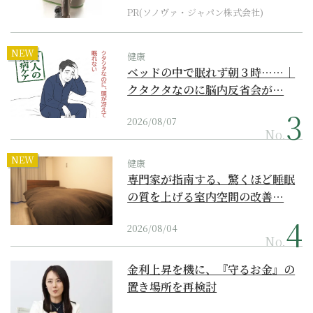
PR(ソノヴァ・ジャパン株式会社)
NEW
健康
ベッドの中で眠れず朝３時……｜
クタクタなのに脳内反省会が…
2026/08/07
No.
NEW
健康
専門家が指南する、驚くほど睡眠
の質を上げる室内空間の改善…
2026/08/04
No.
金利上昇を機に、『守るお金』の
置き場所を再検討