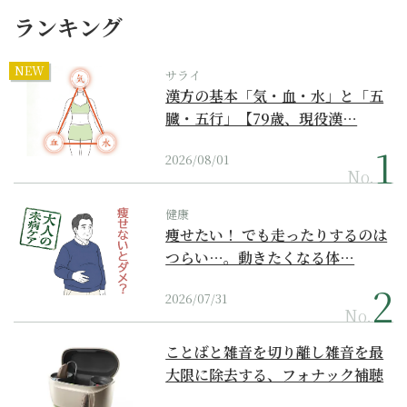
ランキング
NEW
サライ
漢方の基本「気・血・水」と「五
臓・五行」【79歳、現役漢…
2026/08/01
No.
健康
痩せたい！ でも走ったりするのは
つらい…。動きたくなる体…
2026/07/31
No.
ことばと雑音を切り離し雑音を最
大限に除去する、フォナック補聴
器の最上位モデル