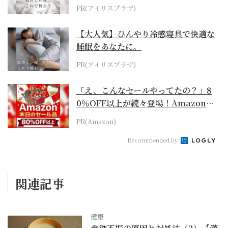
PR(アイリスプラザ)
【大人気】ひんやり冷感寝具で快適な
睡眠をあなたに。
PR(アイリスプラザ)
「え、こんなセールやってたの？」8
0％OFF以上が続々登場！Amazonの
本気が...
PR(Amazon)
Recommended by
関連記事
健康