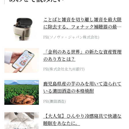
ことばと雑音を切り離し雑音を最大限
に除去する、フォナック補聴器の最上
位モデル
PR(ソノヴァ・ジャパン株式会社)
「金利のある世界」の新たな資産管理
のあり方とは？
PR(株式会社北九州銀行)
鹿児島県産の芋のみを用いて造られて
いる濵田酒造の本格焼酎
PR(濵田酒造)
【大人気】ひんやり冷感寝具で快適な
睡眠をあなたに。