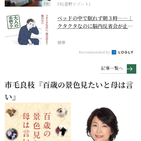
PR
PR(星野リゾート)
ベッドの中で眠れず朝３時……｜
クタクタなのに脳内反省会が止ま
らない【大人の未病ケ...
健康
Recommended by
記事一覧へ
市毛良枝『百歳の景色見たいと母は言
い』