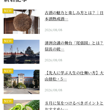
NEW
古酒の魅力と楽しみ方とは？｜日
本酒熟成酒…
2026/08/08
NEW
清洲会議の舞台「尾張国」とは？
信長の統…
2026/08/08
NEW
【先人に学ぶ人生の仕舞い方】大
山捨松・5…
2026/08/08
NEW
８月に気をつけるべきポイントと
おすすめレ…