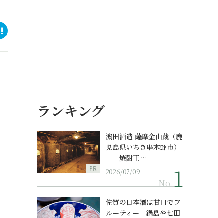
ランキング
濵田酒造 薩摩金山蔵（鹿
児島県いちき串木野市）
｜「焼酎王…
PR
2026/07/09
No.
佐賀の日本酒は甘口でフ
ルーティー｜鍋島や七田