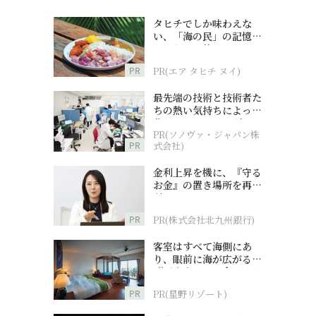
タヒチでしか味わえな
い、「海の民」の記憶へ
とつながる旅
PR
PR(エア タヒチ ヌイ)
最先端の技術と技術者た
ちの熱い気持ちによって
作られているオーダーメ
PR(ソノヴァ・ジャパン株
イド補聴器
PR
式会社)
金利上昇を機に、『守る
お金』の置き場所を再検
討
PR
PR(株式会社北九州銀行)
客室はすべて海側にあ
り、眼前に海が広がる
『西表島ホテル by 星野
リゾート』
PR
PR(星野リゾート)