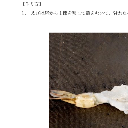
【作り方】
１． えびは尾から１節を残して殻をむいて、背わ