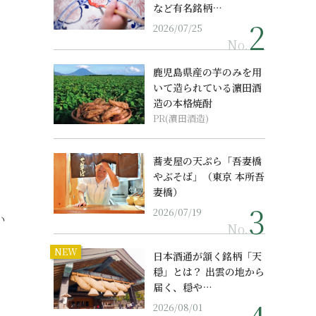
など有名銘柄…
2026/07/25
No.
鹿児島県産の芋のみを用
いて造られている濵田酒
造の本格焼酎
PR(濵田酒造)
蕎麦屋の天ぷら「吾妻橋
やぶそば」（東京 本所吾
妻橋）
2026/07/19
い
No.
NEW
日本酒通が頷く銘柄「天
穏」とは？ 出雲の地から
届く、穏や…
2026/08/01