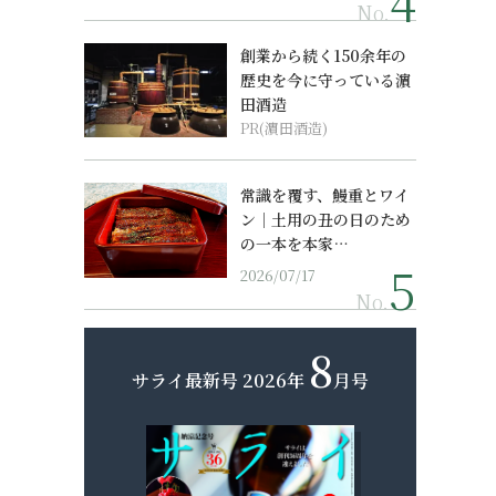
No.
創業から続く150余年の
歴史を今に守っている濵
田酒造
PR(濵田酒造)
常識を覆す、鰻重とワイ
ン｜土用の丑の日のため
の一本を本家…
2026/07/17
No.
8
サライ最新号
2026年
月号