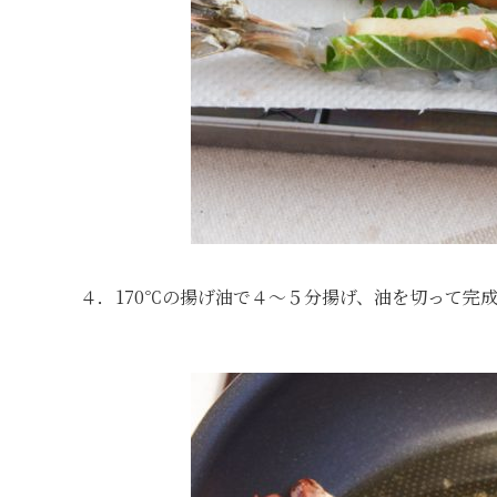
４．170℃の揚げ油で４～５分揚げ、油を切って完