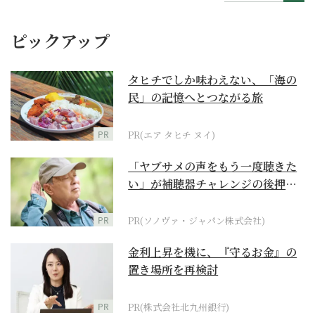
ピックアップ
タヒチでしか味わえない、「海の
民」の記憶へとつながる旅
PR
PR(エア タヒチ ヌイ)
「ヤブサメの声をもう一度聴きた
い」が補聴器チャレンジの後押し
に
PR
PR(ソノヴァ・ジャパン株式会社)
金利上昇を機に、『守るお金』の
置き場所を再検討
PR
PR(株式会社北九州銀行)