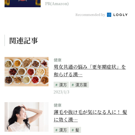
PR(Amazon)
Recommended by
関連記事
健康
男女共通の悩み「更年期症状」を
和らげる漢…
漢方
漢方薬
2023/1/3
健康
薄毛や抜け毛が気になる人に！ 髪
に効く漢…
漢方
髪