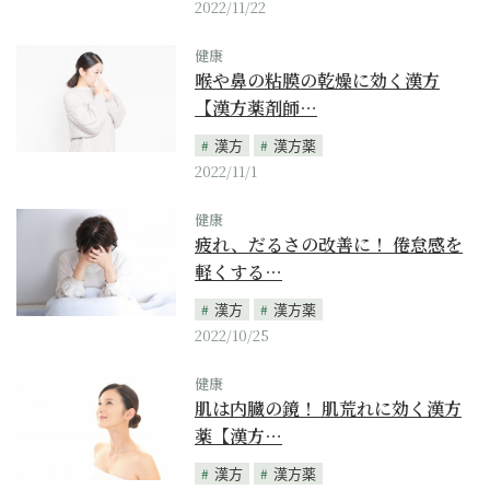
2022/11/22
健康
喉や鼻の粘膜の乾燥に効く漢方
【漢方薬剤師…
漢方
漢方薬
2022/11/1
健康
疲れ、だるさの改善に！ 倦怠感を
軽くする…
漢方
漢方薬
2022/10/25
健康
肌は内臓の鏡！ 肌荒れに効く漢方
薬【漢方…
漢方
漢方薬