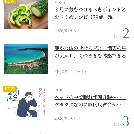
NEW
サライ
８月に気をつけるべきポイントと
おすすめレシピ【79歳、現…
2026/08/08
No.
静かな波のせせらぎと、満天の星
が広がり、くつろぎを体感できる
『西表島ホテル by...
PR(星野リゾート)
NEW
健康
ベッドの中で眠れず朝３時……｜
クタクタなのに脳内反省会が…
2026/08/07
No.