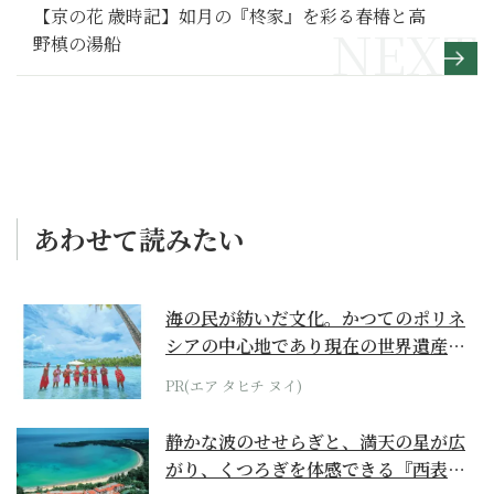
【京の花 歳時記】如月の『柊家』を彩る春椿と高
野槙の湯船
あわせて読みたい
海の民が紡いだ文化。かつてのポリネ
シアの中心地であり現在の世界遺産か
らみえてくる...
PR(エア タヒチ ヌイ)
静かな波のせせらぎと、満天の星が広
がり、くつろぎを体感できる『西表島