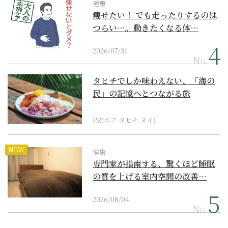
健康
痩せたい！ でも走ったりするのは
つらい…。動きたくなる体…
2026/07/31
No.
タヒチでしか味わえない、「海の
民」の記憶へとつながる旅
PR(エア タヒチ ヌイ)
NEW
健康
専門家が指南する、驚くほど睡眠
の質を上げる室内空間の改善…
2026/08/04
No.