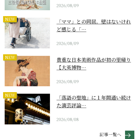
2026/08/09
NEW
「ママ」との同居。壁はないけれ
ど感じる「…
2026/08/09
NEW
貴重な日本美術作品が初の里帰り
【大英博物…
2026/08/09
NEW
「落語の聖地」に１年間通い続け
た演芸評論…
2026/08/08
記事一覧へ