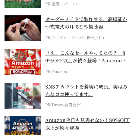
ホテル by...
PR(星野リゾート)
オーダーメイドで製作する、高機能か
つ充電式の耳あな型補聴器
PR(ソノヴァ・ジャパン株式会社)
「え、こんなセールやってたの？」8
0％OFF以上が続々登場！Amazonの
本気が...
PR(Amazon)
SNSアカウントを着実に成長。実はみ
んなココ使ってます。
PR(Dreaw合同会社)
Amazon今日も見逃せない！80%OFF
以上が続々登場