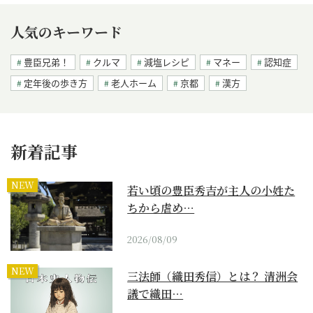
人気のキーワード
豊臣兄弟！
クルマ
減塩レシピ
マネー
認知症
定年後の歩き方
老人ホーム
京都
漢方
新着記事
NEW
若い頃の豊臣秀吉が主人の小姓た
ちから虐め…
2026/08/09
NEW
三法師（織田秀信）とは？ 清洲会
議で織田…