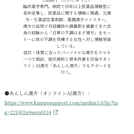
臨床薬学専門。病院で10年以上医薬品情報室に
長年従事し、医薬品に関する情報に精通。元漢
方・生薬認定薬剤師、薬膳漢方マイスター。
漢方の活用で月経痛時の鎮痛剤を減量できた自
身の経験から「日常の不調はまず漢方」をモッ
トーに体の不調を我慢する女性へ対し情報発信
している。
症状・体質に合ったパーソナルな漢方をスマホ
一つで相談、症状緩和と根本改善を目指すオン
ラインAI漢方「あんしん漢方」でもサポートを
行う。
●あんしん漢方（オンラインAI漢方）：
https://www.kamposupport.com/anshin1.0/lp/?ta
g=221432a9sera0134