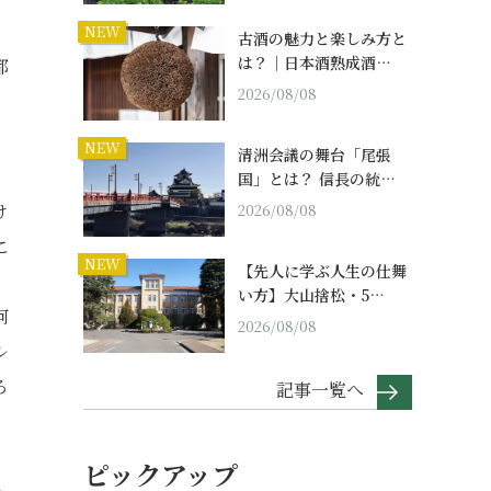
NEW
古酒の魅力と楽しみ方と
は？｜日本酒熟成酒…
都
2026/08/08
NEW
清洲会議の舞台「尾張
国」とは？ 信長の統…
け
2026/08/08
こ
NEW
【先人に学ぶ人生の仕舞
い方】大山捨松・5…
何
2026/08/08
ル
ろ
記事一覧へ
ピックアップ