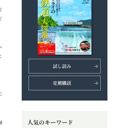
夫
だ
か
に
試し読み
定期購読
。
に
人気のキーワード
場