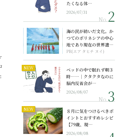
たくなる体…
2026/07/31
No.
海の民が紡いだ文化。か
つてのポリネシアの中心
地であり現在の世界遺産
からみえてくる...
PR(エア タヒチ ヌイ)
ャ
コ
NEW
ベッドの中で眠れず朝３
た
時……｜クタクタなのに
脳内反省会が…
2026/08/07
No.
NEW
８月に気をつけるべきポ
イントとおすすめレシピ
【79歳、現…
2026/08/08