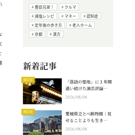
れ
豊臣兄弟！
クルマ
減塩レシピ
マネー
認知症
定年後の歩き方
老人ホーム
な
京都
漢方
友
と
棚
新着記事
NEW
「落語の聖地」に１年間
通い続けた演芸評論…
2026/08/08
NEW
愛媛県立とべ動物園｜見
せることよりも生き…
2026/08/08