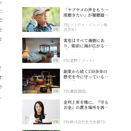
も
「ヤブサメの声をもう一
上
度聴きたい」が補聴器チ
で
ャレンジの後押しに
PR(ソノヴァ・ジャパン株
を
PR
式会社)
を
客室はすべて海側にあ
り、眼前に海が広がる
『西表島ホテル by 星野
リゾート』
PR
PR(星野リゾート)
そ
創業から続く150余年の
歴史を今に守っている濵
す
田酒造
や
PR
PR(濵田酒造)
え
金利上昇を機に、『守る
お金』の置き場所を再検
討
PR
PR(株式会社北九州銀行)