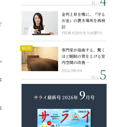
No.
金利上昇を機に、『守る
お金』の置き場所を再検
で
討
PR(株式会社北九州銀行)
NEW
専門家が指南する、驚く
、
ほど睡眠の質を上げる室
か
内空間の改善…
。
2026/08/04
No.
は
9
サライ最新号
2026年
月号
は