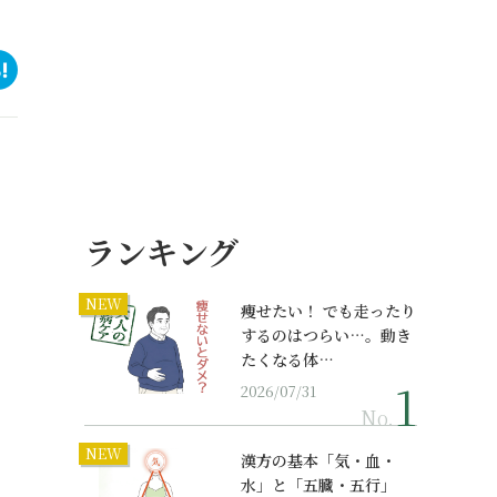
ランキング
NEW
痩せたい！ でも走ったり
するのはつらい…。動き
たくなる体…
2026/07/31
No.
NEW
漢方の基本「気・血・
水」と「五臓・五行」