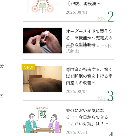
【79歳、現役漢…
2026/08/01
No.
オーダーメイドで製作す
る、高機能かつ充電式の
耳あな型補聴器
PR(ソノヴァ・ジャパン株
式会社)
分
NEW
専門家が指南する、驚く
ほど睡眠の質を上げる室
内空間の改善…
2026/08/04
ば
No.
夫のにおいが気にな
る……今日からできる
「におい対策」は？…
2026/07/24