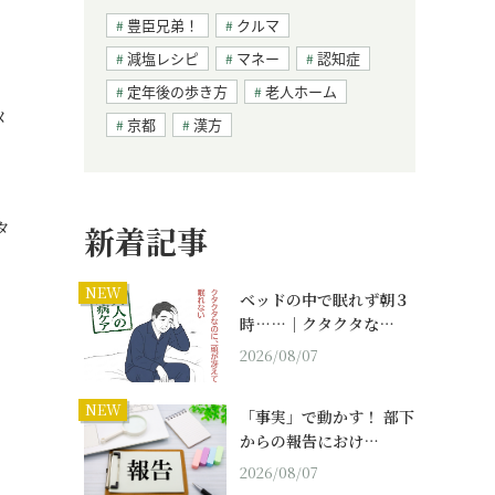
豊臣兄弟！
クルマ
減塩レシピ
マネー
認知症
定年後の歩き方
老人ホーム
メ
京都
漢方
タ
新着記事
NEW
ベッドの中で眠れず朝３
時……｜クタクタな…
2026/08/07
NEW
「事実」で動かす！ 部下
からの報告におけ…
2026/08/07