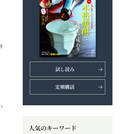
時
試し読み
ド
定期購読
わ
人気のキーワード