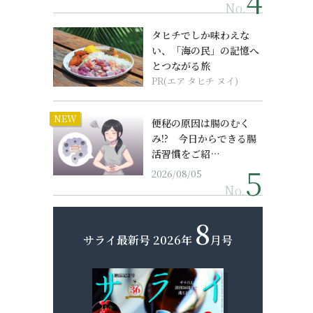
No.
タヒチでしか味わえな
い、「海の民」の記憶へ
とつながる旅
PR(エア タヒチ ヌイ)
NEW
便秘の原因は腸のむく
み!? 今日からできる腸
活習慣をご紹…
2026/08/05
No.
8
サライ最新号
2026年
月号