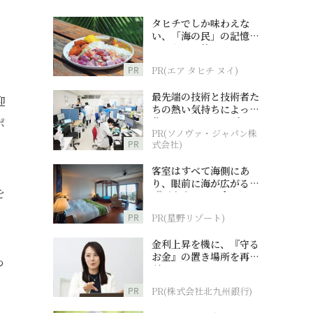
タヒチでしか味わえな
い、「海の民」の記憶へ
とつながる旅
PR
PR(エア タヒチ ヌイ)
最先端の技術と技術者た
迎
ちの熱い気持ちによって
作られているオーダーメ
ポ
PR(ソノヴァ・ジャパン株
イド補聴器
PR
式会社)
客室はすべて海側にあ
り、眼前に海が広がる
を
『西表島ホテル by 星野
リゾート』
PR
PR(星野リゾート)
金利上昇を機に、『守る
お金』の置き場所を再検
つ
討
PR
PR(株式会社北九州銀行)