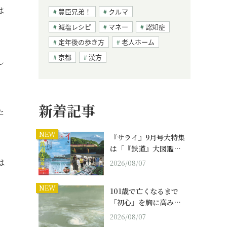
は
豊臣兄弟！
クルマ
減塩レシピ
マネー
認知症
定年後の歩き方
老人ホーム
京都
漢方
し
新着記事
た
NEW
『サライ』9月号大特集
は「『鉄道』大図鑑…
は
2026/08/07
NEW
101歳で亡くなるまで
「初心」を胸に高み…
2026/08/07