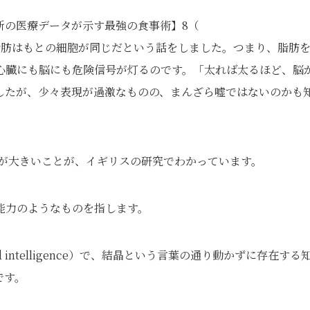
新の医療データが示す最強の食事術】8（
脂肪はもとの細胞が同じだという話をしました。つまり、脂肪
心臓にも脳にも危険信号が灯るのです。「太れば太るほど、脳
したが、少々表現が過激なものの、まんざら嘘ではないのかも
）への影響が大きいことが、イギリスの研究でわかっています。
能力のようなものを指します。
d intelligence）で、結晶という言葉の通り動かずに存在する
です。