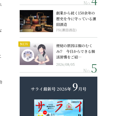
No.
れ
創業から続く150余年の
歴史を今に守っている濵
田酒造
な
PR(濵田酒造)
NEW
便秘の原因は腸のむく
み!? 今日からできる腸
こ
活習慣をご紹…
2026/08/05
No.
動
9
サライ最新号
2026年
月号