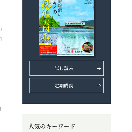
を
が
知
試し読み
定期購読
知
人気のキーワード