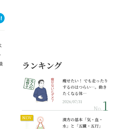
よ
ト
ランキング
識
痩せたい！ でも走ったり
するのはつらい…。動き
たくなる体…
2026/07/31
No.
NEW
漢方の基本「気・血・
水」と「五臓・五行」