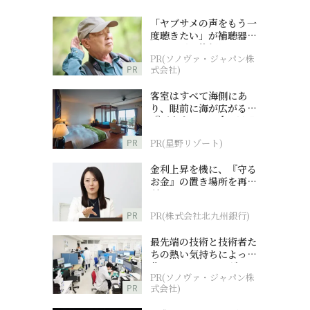
「ヤブサメの声をもう一
度聴きたい」が補聴器チ
ャレンジの後押しに
PR(ソノヴァ・ジャパン株
PR
式会社)
客室はすべて海側にあ
り、眼前に海が広がる
『西表島ホテル by 星野
リゾート』
PR
PR(星野リゾート)
金利上昇を機に、『守る
お金』の置き場所を再検
討
PR
PR(株式会社北九州銀行)
最先端の技術と技術者た
ちの熱い気持ちによって
作られているオーダーメ
PR(ソノヴァ・ジャパン株
イド補聴器
PR
式会社)