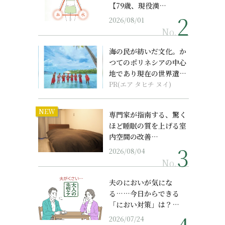
【79歳、現役漢…
2026/08/01
No.
海の民が紡いだ文化。か
つてのポリネシアの中心
地であり現在の世界遺産
からみえてくる...
PR(エア タヒチ ヌイ)
NEW
専門家が指南する、驚く
ほど睡眠の質を上げる室
内空間の改善…
2026/08/04
No.
夫のにおいが気にな
る……今日からできる
「におい対策」は？…
2026/07/24