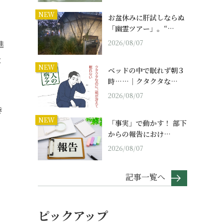
NEW
お盆休みに肝試しならぬ
「幽霊ツアー」。“…
2026/08/07
進
と
NEW
ベッドの中で眠れず朝３
時……｜クタクタな…
2026/08/07
き
NEW
「事実」で動かす！ 部下
からの報告におけ…
2026/08/07
記事一覧へ
ピックアップ