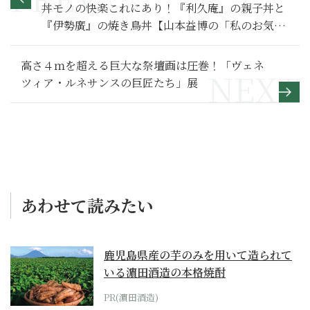
丼モノの快楽これにあり！『利久庵』の親子丼と
『伊勢廣』の焼き鳥丼【山本益博の「私のお気に
入り」128】
高さ４ｍを超える巨大な祭壇画は圧巻！「ヴェネ
ツィア・ルネサンスの巨匠たち」展
あわせて読みたい
鹿児島県産の芋のみを用いて造られて
いる濵田酒造の本格焼酎
PR(濵田酒造)