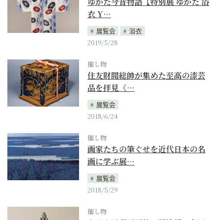
ゆかた今昔物語【特別展 ゆかた 浴
衣 Y…
展覧会
浴衣
2019/5/28
催し物
住友財閥総帥が集めた至高の漆芸
品を拝見《…
展覧会
2018/6/24
催し物
画家たちの筆ぐせを近代日本の名
画に学ぶ展…
展覧会
2018/5/29
催し物