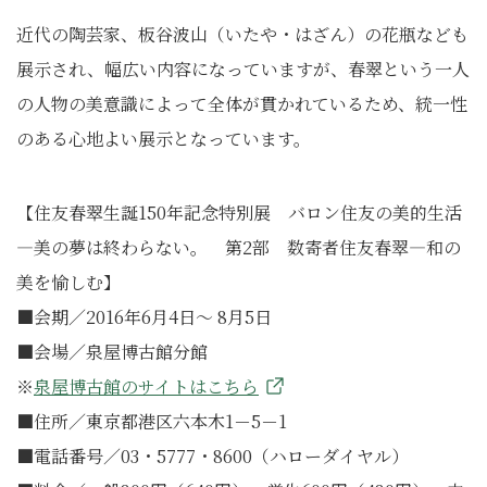
近代の陶芸家、板谷波山（いたや・はざん）の花瓶なども
展示され、幅広い内容になっていますが、春翠という一人
の人物の美意識によって全体が貫かれているため、統一性
のある心地よい展示となっています。
【住友春翠生誕150年記念特別展 バロン住友の美的生活
―美の夢は終わらない。 第2部 数寄者住友春翠―和の
美を愉しむ】
■会期／2016年6月4日～ 8月5日
■会場／泉屋博古館分館
※
泉屋博古館のサイトはこちら
■住所／東京都港区六本木1－5－1
■電話番号／03・5777・8600（ハローダイヤル）