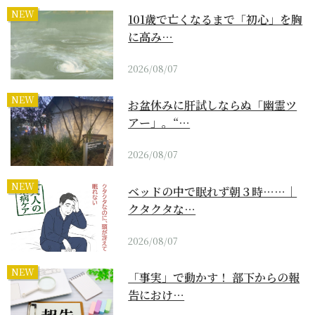
NEW
101歳で亡くなるまで「初心」を胸
に高み…
2026/08/07
NEW
お盆休みに肝試しならぬ「幽霊ツ
アー」。“…
2026/08/07
NEW
ベッドの中で眠れず朝３時……｜
クタクタな…
2026/08/07
NEW
「事実」で動かす！ 部下からの報
告におけ…