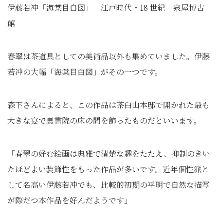
伊藤若冲「海棠目白図」 江戸時代・18 世紀 泉屋博古
館
春翠は茶道具としての美術品以外も集めていました。伊藤
若冲の大幅「海棠目白図」がその一つです。
森下さんによると、この作品は茶臼山本邸で開かれた最も
大きな宴で裏書院の床の間を飾ったものだといいます。
「春翠の好む絵画は典雅で清楚な趣をたたえ、抑制のきい
たほどよい装飾性をもった作品が多いです。近年個性派と
して名高い伊藤若冲でも、比較的初期の平明で自然な描写
が際だつ本作品を好んだようです」