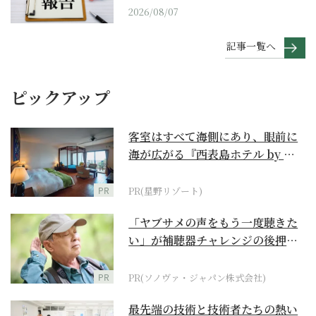
2026/08/07
記事一覧へ
ピックアップ
客室はすべて海側にあり、眼前に
海が広がる『西表島ホテル by 星
野リゾート』
PR
PR(星野リゾート)
「ヤブサメの声をもう一度聴きた
い」が補聴器チャレンジの後押し
に
PR
PR(ソノヴァ・ジャパン株式会社)
最先端の技術と技術者たちの熱い