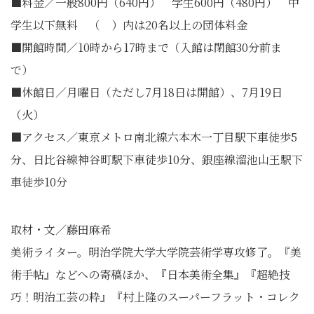
■料金／一般800円（640円） 学生600円（480円） 中
学生以下無料 （ ）内は20名以上の団体料金
■開館時間／10時から17時まで（入館は閉館30分前ま
で）
■休館日／月曜日（ただし7月18日は開館）、7月19日
（火）
■アクセス／東京メトロ南北線六本木一丁目駅下車徒歩5
分、日比谷線神谷町駅下車徒歩10分、銀座線溜池山王駅下
車徒歩10分
取材・文／藤田麻希
美術ライター。明治学院大学大学院芸術学専攻修了。『美
術手帖』
などへの寄稿ほか、『日本美術全集』『超絶技
巧！明治工芸の粋』
『村上隆のスーパーフラット・コレク