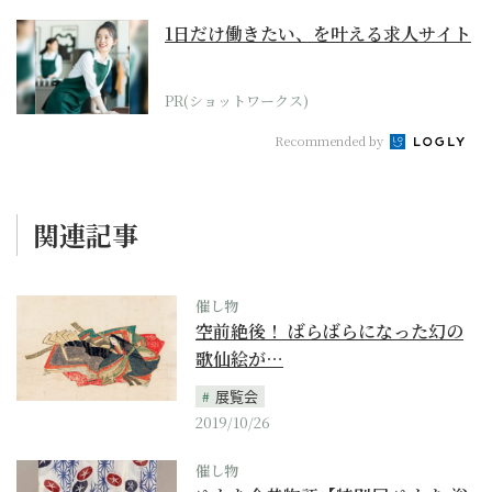
1日だけ働きたい、を叶える求人サイト
PR(ショットワークス)
Recommended by
関連記事
催し物
空前絶後！ ばらばらになった幻の
歌仙絵が…
展覧会
2019/10/26
催し物