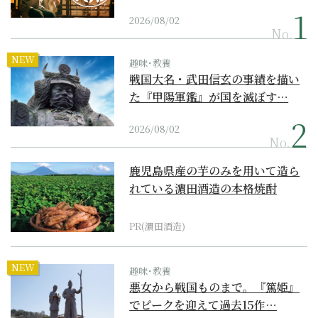
2026/08/02
No.
NEW
趣味･教養
戦国大名・武田信玄の事績を描い
た『甲陽軍鑑』が国を滅ぼす…
2026/08/02
No.
鹿児島県産の芋のみを用いて造ら
れている濵田酒造の本格焼酎
PR(濵田酒造)
NEW
趣味･教養
悪女から戦国ものまで。『篤姫』
でピークを迎えて過去15作…