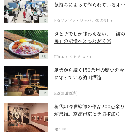
気持ちによって作られているオー
ダーメイド補聴器
PR
PR(ソノヴァ・ジャパン株式会社)
タヒチでしか味わえない、「海の
民」の記憶へとつながる旅
PR
PR(エア タヒチ ヌイ)
創業から続く150余年の歴史を今
に守っている濵田酒造
PR
PR(濵田酒造)
稀代の浮世絵師の作品200点余り
が集結。京都市京セラ美術館の
「浮世絵スーパークリ...
催し物