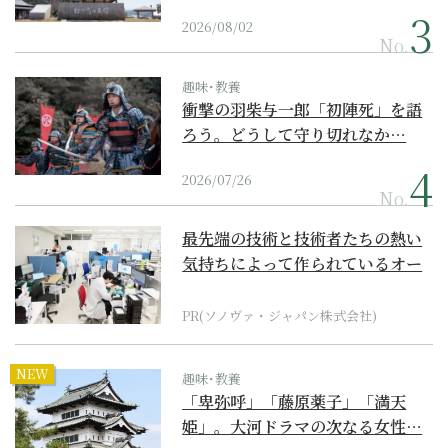
2026/08/02
No.
趣味･教養
衝撃の羽柴与一郎「初陣死」を語
ろう。どうして守り切れなか…
2026/07/26
No.
最先端の技術と技術者たちの熱い
気持ちによって作られているオー
ダーメイド補聴器
PR(ソノヴァ・ジャパン株式会社)
NEW
趣味･教養
「卑弥呼」「藤原薬子」「満天
姫」。大河ドラマの次なる女性…