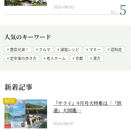
2026/08/02
No.
人気のキーワード
豊臣兄弟！
クルマ
減塩レシピ
マネー
認知症
定年後の歩き方
老人ホーム
京都
漢方
新着記事
NEW
『サライ』9月号大特集は「『鉄
道』大図鑑…
2026/08/07