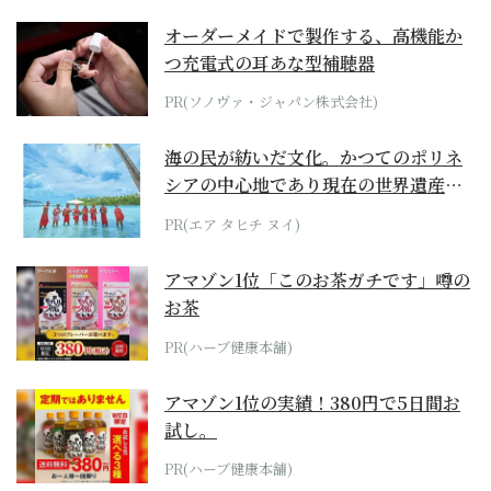
オーダーメイドで製作する、高機能か
つ充電式の耳あな型補聴器
PR(ソノヴァ・ジャパン株式会社)
海の民が紡いだ文化。かつてのポリネ
シアの中心地であり現在の世界遺産か
らみえてくる...
PR(エア タヒチ ヌイ)
アマゾン1位「このお茶ガチです」噂の
お茶
PR(ハーブ健康本舗)
アマゾン1位の実績！380円で5日間お
試し。
PR(ハーブ健康本舗)