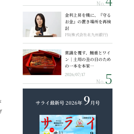
No.
金利上昇を機に、『守る
お金』の置き場所を再検
討
PR(株式会社北九州銀行)
常識を覆す、鰻重とワイ
ン｜土用の丑の日のため
の一本を本家…
2026/07/17
No.
9
が
サライ最新号
2026年
月号
げ