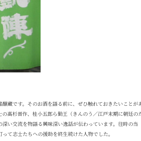
銘醸蔵です。そのお酒を語る前に、ぜひ触れておきたいことが
士の高杉晋作、桂小五郎ら勤王（きんのう／江戸末期に朝廷の
の深い交流を物語る興味深い逸話が伝わっています。往時の当
打って志士たちへの援助を終生続けた人物でした。