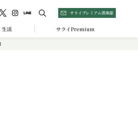
サライプレミアム倶楽部
生活
サライPremium
】