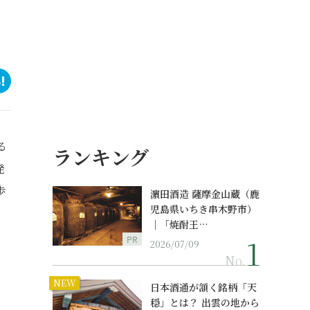
る
ランキング
発
歩
濵田酒造 薩摩金山蔵（鹿
児島県いちき串木野市）
｜「焼酎王…
PR
2026/07/09
No.
NEW
日本酒通が頷く銘柄「天
穏」とは？ 出雲の地から