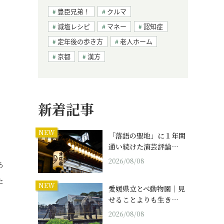
豊臣兄弟！
クルマ
減塩レシピ
マネー
認知症
定年後の歩き方
老人ホーム
京都
漢方
新着記事
NEW
「落語の聖地」に１年間
通い続けた演芸評論…
2026/08/08
あ
た
NEW
愛媛県立とべ動物園｜見
せることよりも生き…
2026/08/08