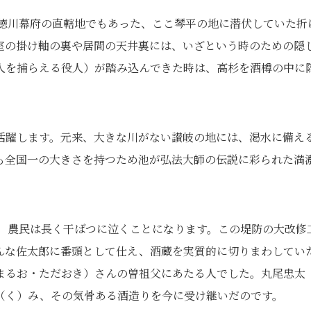
、徳川幕府の直轄地でもあった、ここ琴平の地に潜伏していた折
室の掛け軸の裏や居間の天井裏には、いざという時のための隠
人を捕らえる役人）が踏み込んできた時は、高杉を酒樽の中に
活躍します。元来、大きな川がない讃岐の地には、渇水に備え
も全国一の大きさを持つため池が弘法大師の伝説に彩られた満
降、農民は長く干ばつに泣くことになります。この堤防の大改修
んな佐太郎に番頭として仕え、酒蔵を実質的に切りまわしてい
まるお・ただおき）さんの曽祖父にあたる人でした。丸尾忠太
（く）み、その気骨ある酒造りを今に受け継いだのです。