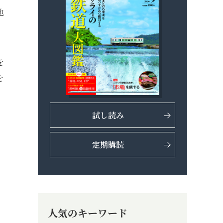
地
を
を
試し読み
定期購読
人気のキーワード