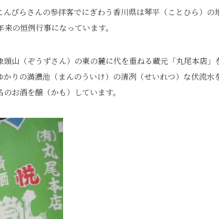
こんぴらさんの参拝客でにぎわう香川県は琴平（ことひら）の
年来の恒例行事になっています。
象頭山（ぞうずさん）の東の麓に代を重ねる蔵元「丸尾本店」
ゆかりの満濃池（まんのういけ）の清冽（せいれつ）な伏流水
名のお酒を醸（かも）しています。