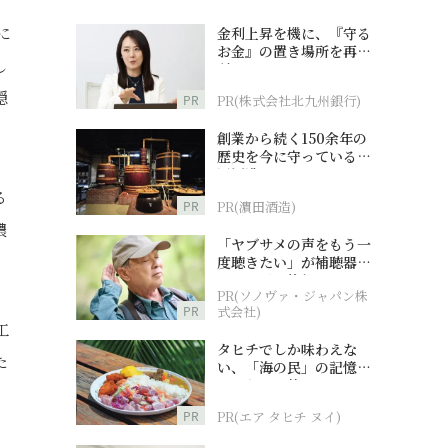
に
金利上昇を機に、『守る
お金』の置き場所を再検
し
討
隠
PR
PR(株式会社北九州銀行)
創業から続く150余年の
歴史を今に守っている濵
田酒造
る
PR
PR(濵田酒造)
濃
「ヤブサメの声をもう一
度聴きたい」が補聴器チ
ャレンジの後押しに
PR(ソノヴァ・ジャパン株
PR
式会社)
工
タヒチでしか味わえな
た
い、「海の民」の記憶へ
とつながる旅
PR
PR(エア タヒチ ヌイ)