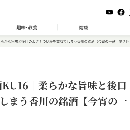
趣味･教養
健康
｜柔らかな旨味と後口のよさ！つい杯を重ねてしまう香川の銘酒【今宵の一献 第２回
KU16｜柔らかな旨味と後口
しまう香川の銘酒【今宵の一