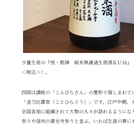
少量生産の『悦・凱陣 純米無濾過生原酒ＫＵ16』（1.
＜税込＞）。
四国は讃岐の「こんぴらさん」の愛称で親しまれて
「金刀比羅宮（ことひらぐう）」です。江戸中期、そ
全国各地に組織されて大勢の人々が訪れるようにな
参りや信州の善光寺参りと並ぶ、いわば生涯の夢に