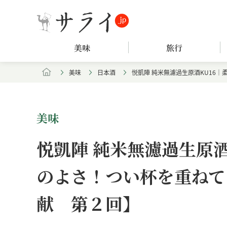
美味
旅行
美味
日本酒
悦凱陣 純米無濾過生原酒KU16
美味
悦凱陣 純米無濾過生原酒
のよさ！つい杯を重ねて
献 第２回】