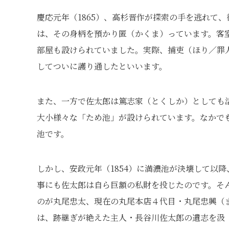
慶応元年（1865）、高杉晋作が探索の手を逃れて
は、その身柄を預かり匿（かくま）っています。客
部屋も設けられていました。実際、捕吏（ほり／罪
してついに護り通したといいます。
また、一方で佐太郎は篤志家（とくしか）としても
大小様々な「ため池」が設けられています。なかで
池です。
しかし、安政元年（1854）に満濃池が決壊して以
事にも佐太郎は自ら巨額の私財を投じたのです。そ
のが丸尾忠太、現在の丸尾本店４代目・丸尾忠興（
は、跡継ぎが絶えた主人・長谷川佐太郎の遺志を汲