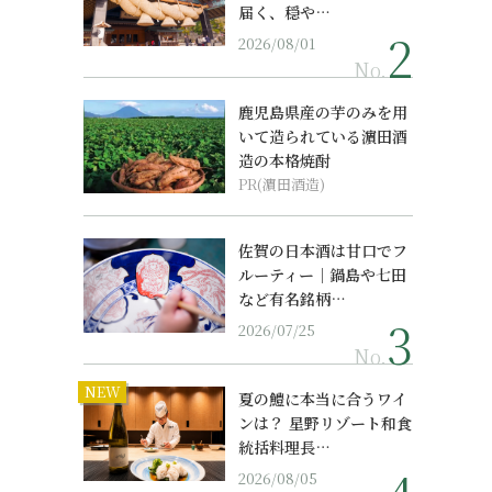
届く、穏や…
2026/08/01
No.
鹿児島県産の芋のみを用
いて造られている濵田酒
造の本格焼酎
PR(濵田酒造)
佐賀の日本酒は甘口でフ
ルーティー｜鍋島や七田
など有名銘柄…
2026/07/25
No.
NEW
夏の鱧に本当に合うワイ
ンは？ 星野リゾート和食
統括料理長…
2026/08/05