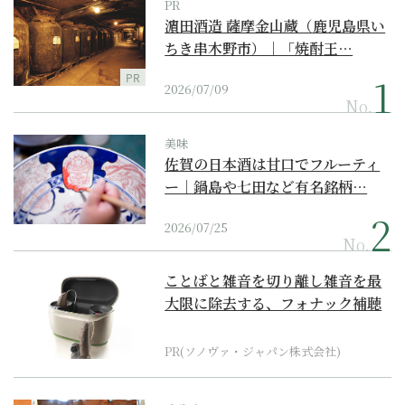
PR
濵田酒造 薩摩金山蔵（鹿児島県い
ちき串木野市）｜「焼酎王…
PR
2026/07/09
No.
美味
佐賀の日本酒は甘口でフルーティ
ー｜鍋島や七田など有名銘柄…
2026/07/25
No.
ことばと雑音を切り離し雑音を最
大限に除去する、フォナック補聴
器の最上位モデル
PR(ソノヴァ・ジャパン株式会社)