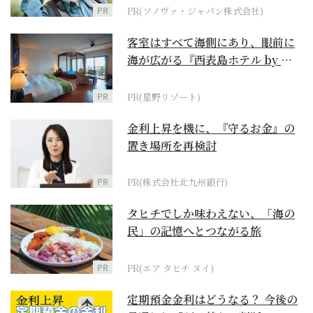
PR
PR(ソノヴァ・ジャパン株式会社)
客室はすべて海側にあり、眼前に
海が広がる『西表島ホテル by 星
野リゾート』
PR
PR(星野リゾート)
金利上昇を機に、『守るお金』の
置き場所を再検討
PR
PR(株式会社北九州銀行)
タヒチでしか味わえない、「海の
民」の記憶へとつながる旅
PR
PR(エア タヒチ ヌイ)
定期預金金利はどうなる？ 今後の