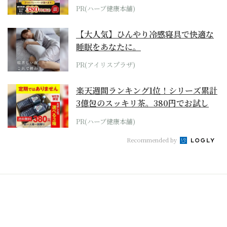
PR(ハーブ健康本舗)
【大人気】ひんやり冷感寝具で快適な
睡眠をあなたに。
PR(アイリスプラザ)
楽天週間ランキング1位！シリーズ累計
3億包のスッキリ茶。380円でお試し
PR(ハーブ健康本舗)
Recommended by