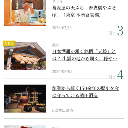
サライ
蕎麦屋の天ぷら「吾妻橋やぶそ
ば」（東京 本所吾妻橋）
2026/07/19
No.
NEW
美味
日本酒通が頷く銘柄「天穏」と
は？ 出雲の地から届く、穏や…
2026/08/01
No.
創業から続く150余年の歴史を今
に守っている濵田酒造
PR(濵田酒造)