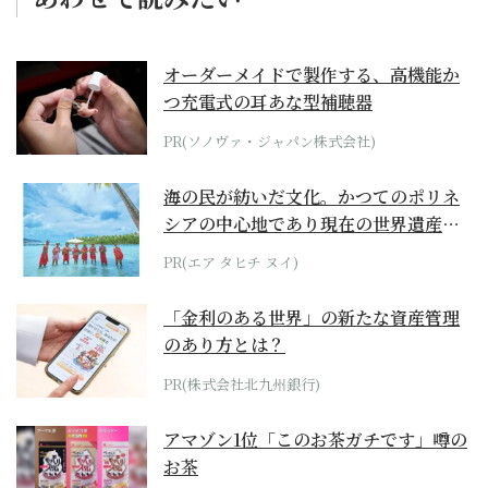
オーダーメイドで製作する、高機能か
つ充電式の耳あな型補聴器
PR(ソノヴァ・ジャパン株式会社)
海の民が紡いだ文化。かつてのポリネ
シアの中心地であり現在の世界遺産か
らみえてくる...
PR(エア タヒチ ヌイ)
「金利のある世界」の新たな資産管理
のあり方とは？
PR(株式会社北九州銀行)
アマゾン1位「このお茶ガチです」噂の
お茶