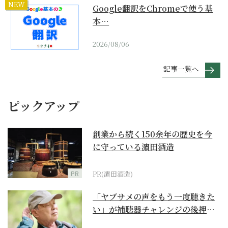
NEW
Google翻訳をChromeで使う基
本…
2026/08/06
記事一覧へ
ピックアップ
創業から続く150余年の歴史を今
に守っている濵田酒造
PR
PR(濵田酒造)
「ヤブサメの声をもう一度聴きた
い」が補聴器チャレンジの後押し
に