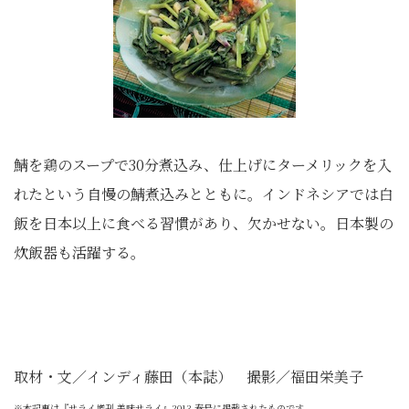
鯖を鶏のスープで30分煮込み、仕上げにターメリックを入
れたという自慢の鯖煮込みとともに。インドネシアでは白
飯を日本以上に食べる習慣があり、欠かせない。日本製の
炊飯器も活躍する。
取材・文／インディ藤田（本誌） 撮影／福田栄美子
※本記事は『サライ増刊 美味サライ』2013 春号に掲載されたものです。