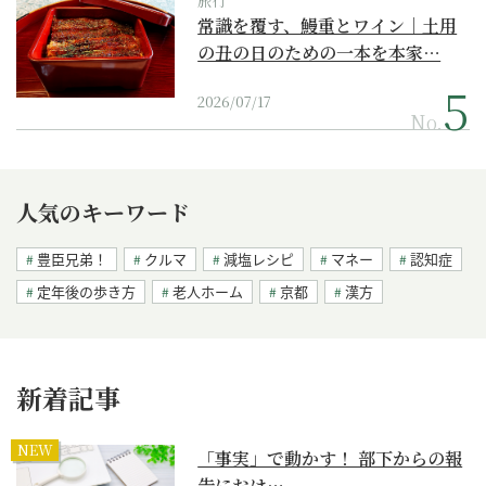
旅行
常識を覆す、鰻重とワイン｜土用
の丑の日のための一本を本家…
2026/07/17
No.
人気のキーワード
豊臣兄弟！
クルマ
減塩レシピ
マネー
認知症
定年後の歩き方
老人ホーム
京都
漢方
新着記事
NEW
「事実」で動かす！ 部下からの報
告におけ…