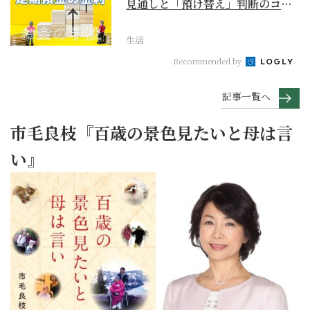
見通しと「預け替え」判断のコツ
【お金の学校】
生活
Recommended by
記事一覧へ
市毛良枝『百歳の景色見たいと母は言
い』