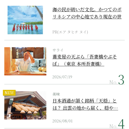
海の民が紡いだ文化。かつてのポ
リネシアの中心地であり現在の世
界遺産からみえてくる...
PR(エア タヒチ ヌイ)
サライ
蕎麦屋の天ぷら「吾妻橋やぶそ
ば」（東京 本所吾妻橋）
2026/07/19
No.
NEW
美味
日本酒通が頷く銘柄「天穏」と
は？ 出雲の地から届く、穏や…
2026/08/01
No.