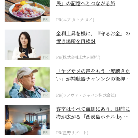
民」の記憶へとつながる旅
PR
PR(エア タヒチ ヌイ)
金利上昇を機に、『守るお金』の
置き場所を再検討
PR
PR(株式会社北九州銀行)
「ヤブサメの声をもう一度聴きた
い」が補聴器チャレンジの後押し
に
PR
PR(ソノヴァ・ジャパン株式会社)
客室はすべて海側にあり、眼前に
海が広がる『西表島ホテル by 星
野リゾート』
PR
PR(星野リゾート)