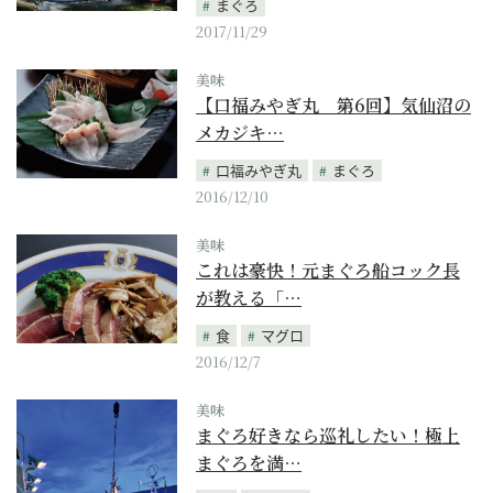
まぐろ
2017/11/29
美味
【口福みやぎ丸 第6回】気仙沼の
メカジキ…
口福みやぎ丸
まぐろ
2016/12/10
美味
これは豪快！元まぐろ船コック長
が教える「…
食
マグロ
2016/12/7
美味
まぐろ好きなら巡礼したい！極上
まぐろを満…