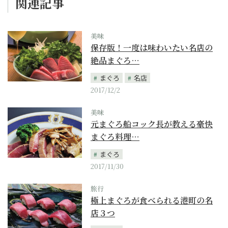
関連記事
美味
保存版！一度は味わいたい名店の
絶品まぐろ…
まぐろ
名店
2017/12/2
美味
元まぐろ船コック長が教える豪快
まぐろ料理…
まぐろ
2017/11/30
旅行
極上まぐろが食べられる港町の名
店３つ