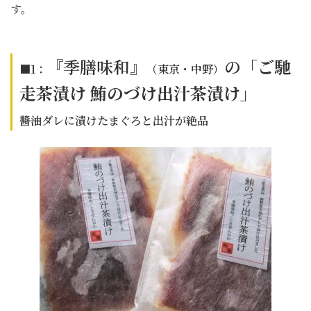
す。
『季膳味和』
の「
ご馳
■1：
（東京・中野
）
走茶漬け 鮪のづけ出汁茶漬け」
――醬油ダレに漬けたまぐろと出汁が絶品