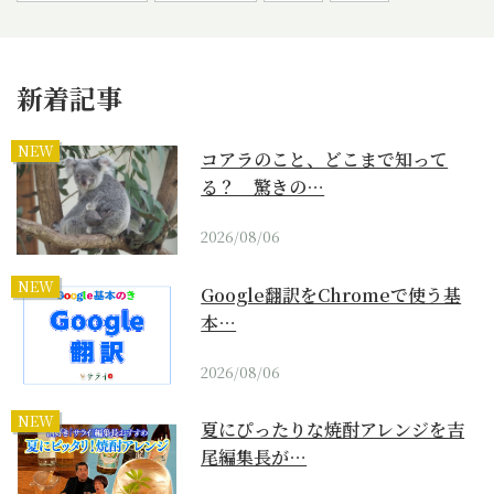
新着記事
NEW
コアラのこと、どこまで知って
る？ 驚きの…
2026/08/06
NEW
Google翻訳をChromeで使う基
本…
2026/08/06
NEW
夏にぴったりな焼酎アレンジを吉
尾編集長が…