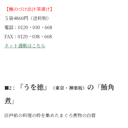
【鮪のづけ出汁茶漬け】
５袋4860円（送料別）
電話：0120・030・668
FAX：0120・038・668
ネット通販はこちら
『うを徳』
の「鮪角
■2：
（東京・神楽坂）
煮」
――江戸前の料理の粋を集めたまぐろ煮物の白眉