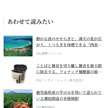
あわせて読みたい
静かな波のせせらぎと、満天の星が広
がり、くつろぎを体感できる『西表島
ホテル by...
PR(星野リゾート)
ことばと雑音を切り離し雑音を最大限
に除去する、フォナック補聴器の最上
位モデル
PR(ソノヴァ・ジャパン株式会社)
鹿児島県産の芋のみを用いて造られて
いる濵田酒造の本格焼酎
PR(濵田酒造)