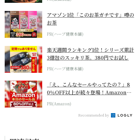
アマゾン1位「このお茶ガチです」噂の
お茶
PR(ハーブ健康本舗)
楽天週間ランキング1位！シリーズ累計
3億包のスッキリ茶。380円でお試し
PR(ハーブ健康本舗)
「え、こんなセールやってたの？」8
0％OFF以上が続々登場！Amazonの
本気が...
PR(Amazon)
Recommended by