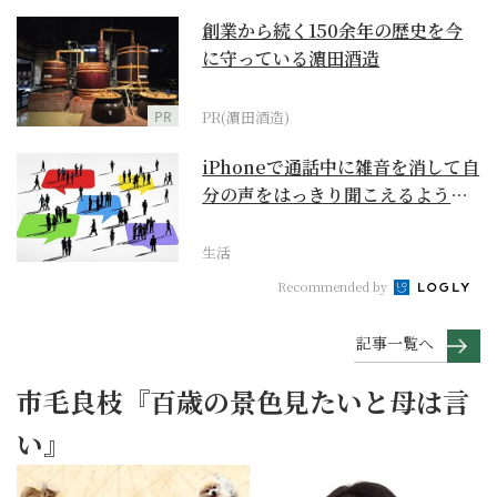
創業から続く150余年の歴史を今
に守っている濵田酒造
PR
PR(濵田酒造)
iPhoneで通話中に雑音を消して自
分の声をはっきり聞こえるように
するには？【ス...
生活
Recommended by
記事一覧へ
市毛良枝『百歳の景色見たいと母は言
い』