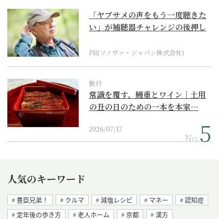
「ヤブサメの声をもう一度聴きた
い」が補聴器チャレンジの後押し
に
PR(ソノヴァ・ジャパン株式会社)
旅行
常識を覆す、鰻重とワイン｜土用
の丑の日のための一本を本家…
2026/07/17
No.
人気のキーワード
豊臣兄弟！
クルマ
減塩レシピ
マネー
認知症
定年後の歩き方
老人ホーム
京都
漢方