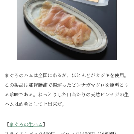
まぐろのハムは全国にあるが、ほとんどがカジキを使用。
この製品は那智勝浦で揚がったビンナガマグロを原料とす
る珍味である。ねっとりした口当たりの天然ビンナガの生
ハムは酒肴として上出来だ。
【
まぐろの生ハム
】
スライス１パック480円、ブロック1400円（送料別）