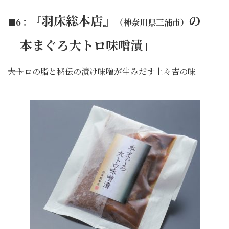
『羽床総本店』
の
■6：
（神奈川県三浦市）
「本まぐろ大トロ味噌漬」
――大トロの脂と秘伝の漬け味噌が生みだす上々吉の味