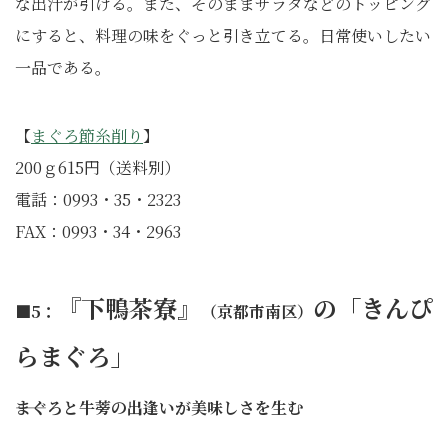
な出汁が引ける。また、そのままサラダなどのトッピング
にすると、料理の味をぐっと引き立てる。日常使いしたい
一品である。
【
まぐろ節糸削り
】
200ｇ615円（送料別）
電話：0993・35・2323
FAX：0993・34・2963
『下鴨茶寮』
の「きんぴ
■5：
（京都市南区）
らまぐろ」
――まぐろと牛蒡の出逢いが美味しさを生む