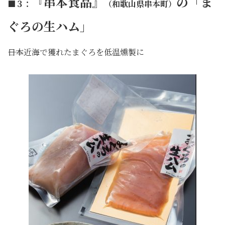
『串本食品』
の「ま
■３：
（和歌山県串本町）
ぐろの生ハム」
――日本近海で獲れたまぐろを低温燻製に