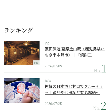
ランキング
PR
濵田酒造 薩摩金山蔵（鹿児島県い
ちき串木野市）｜「焼酎王…
PR
2026/07/09
No.
美味
佐賀の日本酒は甘口でフルーティ
ー｜鍋島や七田など有名銘柄…
2026/07/25
No.