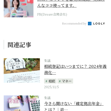
んなココ使ってます。
PR(Dreaw合同会社)
Recommended by
関連記事
生活
相続登記はいつまでに？ 2024年義
務化…
相続
マネー
2025/11/5
生活
今さら聞けない「確定拠出年金」
とは？｜退…