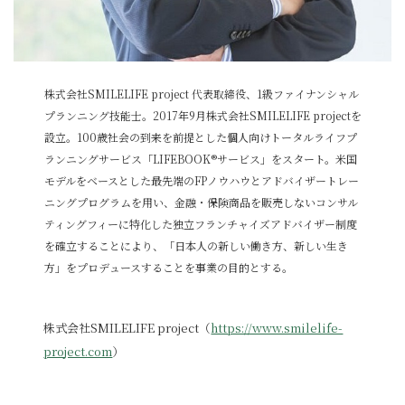
株式会社SMILELIFE project 代表取締役、1級ファイナンシャル
プランニング技能士。2017年9月株式会社SMILELIFE projectを
設立。100歳社会の到来を前提とした個人向けトータルライフプ
ランニングサービス「LIFEBOOK®サービス」をスタート。米国
モデルをベースとした最先端のFPノウハウとアドバイザートレー
ニングプログラムを用い、金融・保険商品を販売しないコンサル
ティングフィーに特化した独立フランチャイズアドバイザー制度
を確立することにより、「日本人の新しい働き方、新しい生き
方」をプロデュースすることを事業の目的とする。
株式会社SMILELIFE project（
https://www.smilelife-
project.com
）