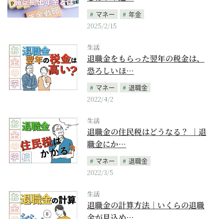
マネー
年金
2025/2/15
生活
退職金をもらった翌年の税金は、
恐ろしいほ…
マネー
退職金
2022/4/2
生活
退職金の住民税はどうなる？ ｜退
職金にか…
マネー
退職金
2022/3/5
生活
退職金の計算方法｜いくらの退職
金が見込め…