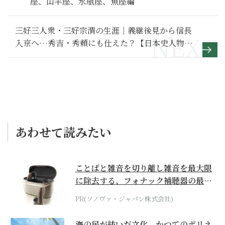
座、山羊座、水瓶座、魚座編
三好三人衆・三好宗渭の生涯｜義継後見から信長
入京へ…秀吉・秀頼にも仕えた？【日本史人物
伝】
あわせて読みたい
ことばと雑音を切り離し雑音を最大限
に除去する、フォナック補聴器の最上
位モデル
PR(ソノヴァ・ジャパン株式会社)
海の民が紡いだ文化。かつてのポリネ