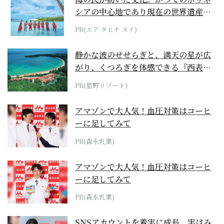
シアの中心地であり現在の世界遺産か
らみえてくる...
PR(エア タヒチ ヌイ)
静かな波のせせらぎと、満天の星が広
がり、くつろぎを体感できる『西表島
ホテル by...
PR(星野リゾート)
アマゾンで大人気！血圧対策はコーヒ
ーに足してみて
PR(森永乳業)
アマゾンで大人気！血圧対策はコーヒ
ーに足してみて
PR(森永乳業)
SNSアカウントを着実に成長。実はみ