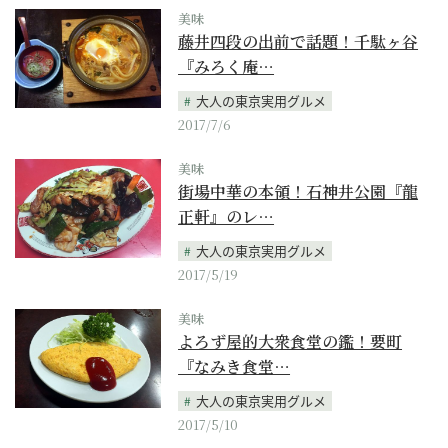
美味
藤井四段の出前で話題！千駄ヶ谷
『みろく庵…
大人の東京実用グルメ
2017/7/6
美味
街場中華の本領！石神井公園『龍
正軒』のレ…
大人の東京実用グルメ
2017/5/19
美味
よろず屋的大衆食堂の鑑！要町
『なみき食堂…
大人の東京実用グルメ
2017/5/10