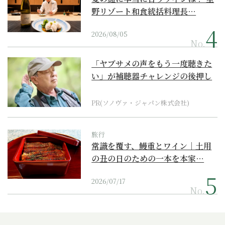
野リゾート和食統括料理長…
2026/08/05
No.
「ヤブサメの声をもう一度聴きた
い」が補聴器チャレンジの後押し
に
PR(ソノヴァ・ジャパン株式会社)
旅行
常識を覆す、鰻重とワイン｜土用
の丑の日のための一本を本家…
2026/07/17
No.