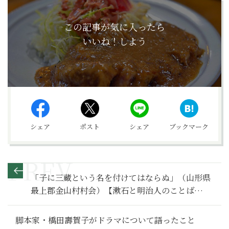
この記事が気に入ったら
いいね！しよう
シェア
ポスト
シェア
ブックマーク
「子に三蔵という名を付けてはならぬ」（山形県
最上郡金山村村会）【漱石と明治人のことば
149】
脚本家・橋田壽賀子がドラマについて語ったこと