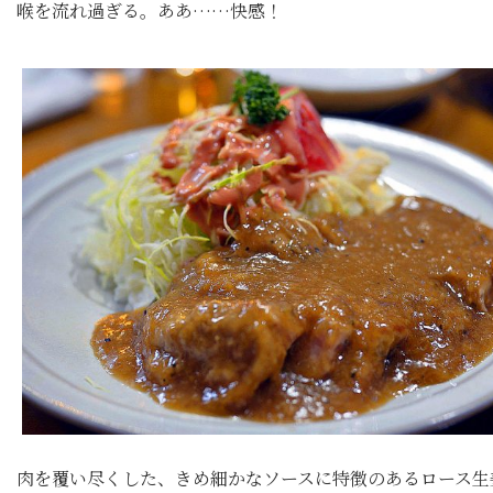
喉を流れ過ぎる。ああ……快感！
肉を覆い尽くした、きめ細かなソースに特徴のあるロース生