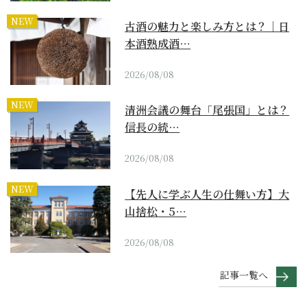
NEW
古酒の魅力と楽しみ方とは？｜日
本酒熟成酒…
2026/08/08
NEW
清洲会議の舞台「尾張国」とは？
信長の統…
2026/08/08
NEW
【先人に学ぶ人生の仕舞い方】大
山捨松・5…
2026/08/08
記事一覧へ