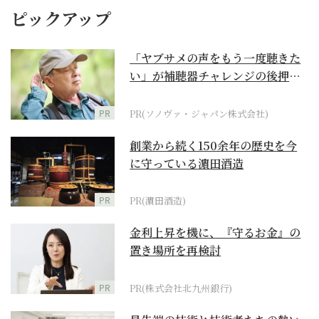
ピックアップ
「ヤブサメの声をもう一度聴きた
い」が補聴器チャレンジの後押し
に
PR
PR(ソノヴァ・ジャパン株式会社)
創業から続く150余年の歴史を今
に守っている濵田酒造
PR
PR(濵田酒造)
金利上昇を機に、『守るお金』の
置き場所を再検討
PR
PR(株式会社北九州銀行)