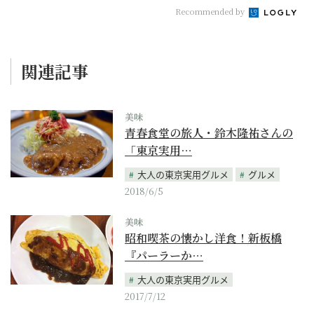
Recommended by
関連記事
美味
青春食堂の旅人・鈴木隆祐さんの
「東京実用…
大人の東京実用グルメ
グルメ
2018/6/5
美味
昭和喫茶の懐かし洋食！新板橋
『パーラーか…
大人の東京実用グルメ
2017/7/12