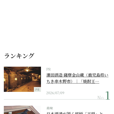
ランキング
PR
濵田酒造 薩摩金山蔵（鹿児島県い
ちき串木野市）｜「焼酎王…
PR
2026/07/09
No.
美味
日本酒通が頷く銘柄「天穏」と