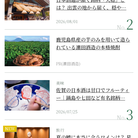
は？ 出雲の地から届く、穏や…
2026/08/01
No.
鹿児島県産の芋のみを用いて造ら
れている濵田酒造の本格焼酎
PR(濵田酒造)
美味
佐賀の日本酒は甘口でフルーティ
ー｜鍋島や七田など有名銘柄…
2026/07/25
No.
NEW
旅行
夏の鱧に本当に合うワインは？ 星