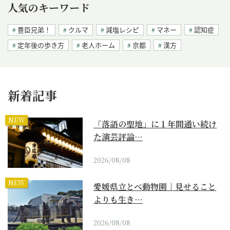
人気のキーワード
豊臣兄弟！
クルマ
減塩レシピ
マネー
認知症
定年後の歩き方
老人ホーム
京都
漢方
新着記事
NEW
「落語の聖地」に１年間通い続け
た演芸評論…
2026/08/08
NEW
愛媛県立とべ動物園｜見せること
よりも生き…
2026/08/08