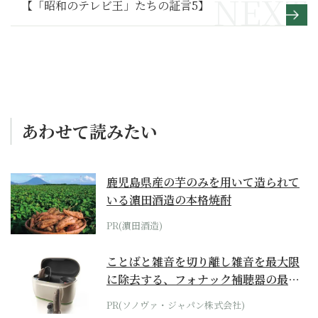
【「昭和のテレビ王」たちの証言5】
あわせて読みたい
鹿児島県産の芋のみを用いて造られて
いる濵田酒造の本格焼酎
PR(濵田酒造)
ことばと雑音を切り離し雑音を最大限
に除去する、フォナック補聴器の最上
位モデル
PR(ソノヴァ・ジャパン株式会社)