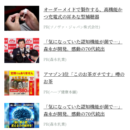
オーダーメイドで製作する、高機能か
つ充電式の耳あな型補聴器
PR(ソノヴァ・ジャパン株式会社)
「気になっていた認知機能が菌で…」
森永が開発。感動の70代続出
PR(森永乳業)
アマゾン1位「このお茶ガチです」噂の
お茶
PR(ハーブ健康本舗)
「気になっていた認知機能が菌で…」
森永が開発。感動の70代続出
PR(森永乳業)