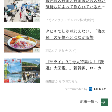
最先端の技術と技術者たちの熱い
気持ちによって作られているオー
ダーメイド補聴器
PR
PR(ソノヴァ・ジャパン株式会社)
タヒチでしか味わえない、「海の
民」の記憶へとつながる旅
PR
PR(エア タヒチ ヌイ)
『サライ』9月号大特集は「『鉄
道』大図鑑」。新幹線、ローカル
列車、ケーブルカーか...
編集部からのお知らせ
Recommended by
記事一覧へ