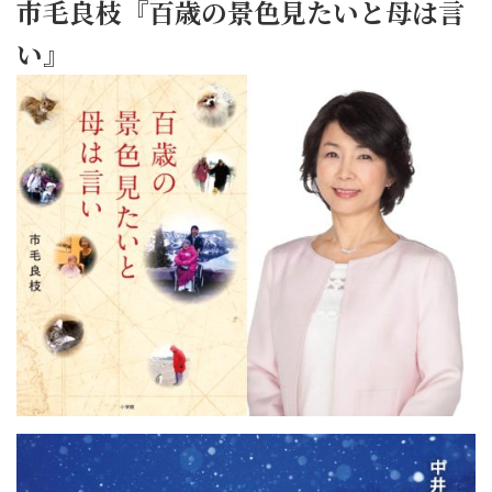
市毛良枝『百歳の景色見たいと母は言
い』