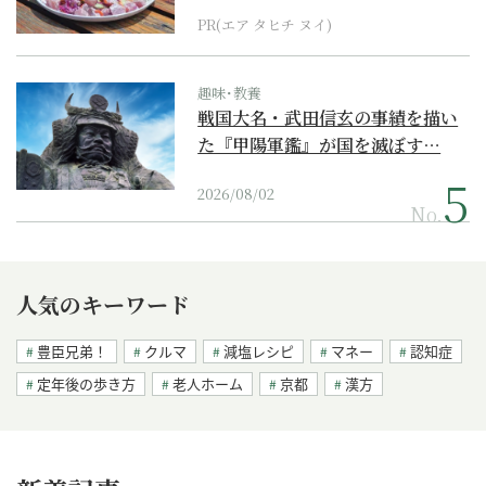
PR(エア タヒチ ヌイ)
趣味･教養
戦国大名・武田信玄の事績を描い
た『甲陽軍鑑』が国を滅ぼす…
2026/08/02
No.
人気のキーワード
豊臣兄弟！
クルマ
減塩レシピ
マネー
認知症
定年後の歩き方
老人ホーム
京都
漢方