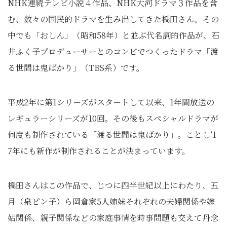
NHK連続テレビ小説４作品、NHK大河ドラマ３作品を含
む、数々の国民的ドラマを生み出してきた橋田さん。その
中でも「おしん」（昭和58年）と並ぶ代名詞的作品が、石
井ふく子プロデューサーとのコンビでつくったドラマ「渡
る世間は鬼ばかり」（TBS系）です。
平成2年に第1シリーズがスタートして以来、1年間放送の
レギュラーシリーズが10回。その後もスぺシャルドラマが
何度も制作されている「渡る世間は鬼ばかり」。ことし‘1
7年にも新作が制作されることが決まっています。
橋田さんはこの作品で、じつに四半世紀以上にわたり、五
月（泉ピン子）ら岡倉家5人姉妹それぞれの夫婦関係や嫁
姑関係、親子関係などの家庭事情を時事問題も交えて丹念