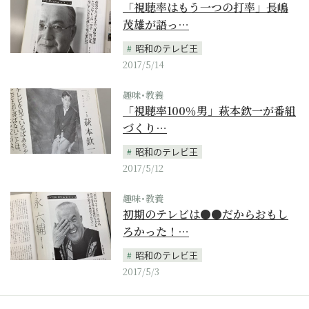
「視聴率はもう一つの打率」長嶋
茂雄が語っ…
昭和のテレビ王
2017/5/14
趣味･教養
「視聴率100％男」萩本欽一が番組
づくり…
昭和のテレビ王
2017/5/12
趣味･教養
初期のテレビは●●だからおもし
ろかった！…
昭和のテレビ王
2017/5/3