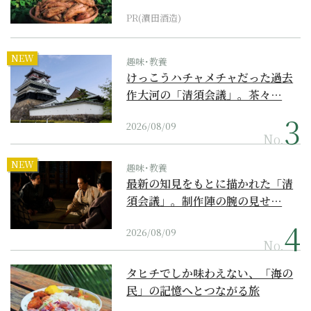
PR(濵田酒造)
NEW
趣味･教養
けっこうハチャメチャだった過去
作大河の「清須会議」。茶々…
2026/08/09
No.
NEW
趣味･教養
最新の知見をもとに描かれた「清
須会議」。制作陣の腕の見せ…
2026/08/09
No.
タヒチでしか味わえない、「海の
民」の記憶へとつながる旅