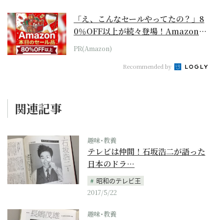
「え、こんなセールやってたの？」8
0％OFF以上が続々登場！Amazonの
本気が...
PR(Amazon)
Recommended by
関連記事
趣味･教養
テレビは仲間！石坂浩二が語った
日本のドラ…
昭和のテレビ王
2017/5/22
趣味･教養