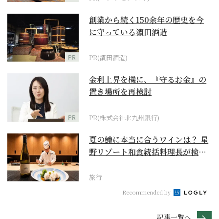
創業から続く150余年の歴史を今
に守っている濵田酒造
PR
PR(濵田酒造)
金利上昇を機に、『守るお金』の
置き場所を再検討
PR
PR(株式会社北九州銀行)
夏の鱧に本当に合うワインは？ 星
野リゾート和食統括料理長が検証
【ワイン×和食 至...
旅行
Recommended by
記事一覧へ