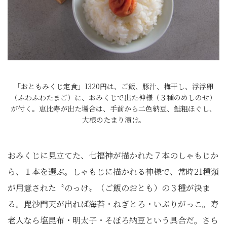
「おともみくじ定食」1320円は、ご飯、豚汁、梅干し、浮浮卵
（ふわふわたまご）に、おみくじで出た神様（３種のめしのせ）
が付く。恵比寿が出た場合は、手前から二色納豆、鮭粗ほぐし、
大根のたまり漬け。
おみくじに見立てた、七福神が描かれた７本のしゃもじか
ら、１本を選ぶ。しゃもじに描かれる神様で、常時21種類
が用意された〝のっけ〟（ご飯のおとも）の３種が決ま
る。毘沙門天が出れば海苔・ねぎとろ・いぶりがっこ。寿
老人なら塩昆布・明太子・そぼろ納豆という具合だ。さら