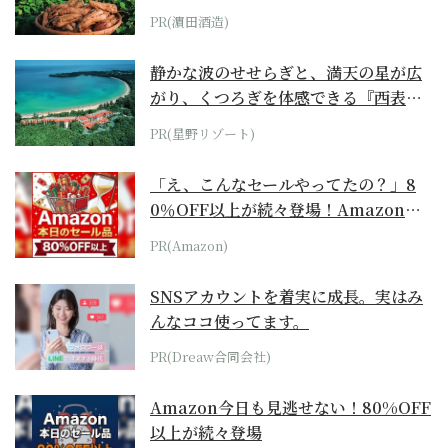
PR(濵田酒造)
静かな波のせせらぎと、満天の星が広
がり、くつろぎを体感できる『西表島
ホテル by...
PR(星野リゾート)
「え、こんなセールやってたの？」8
0％OFF以上が続々登場！Amazonの
本気が...
PR(Amazon)
SNSアカウントを着実に成長。実はみ
んなココ使ってます。
PR(Dreaw合同会社)
Amazon今日も見逃せない！80%OFF
以上が続々登場