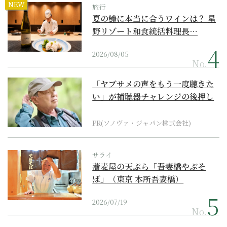
NEW
旅行
夏の鱧に本当に合うワインは？ 星
野リゾート和食統括料理長…
2026/08/05
No.
「ヤブサメの声をもう一度聴きた
い」が補聴器チャレンジの後押し
に
PR(ソノヴァ・ジャパン株式会社)
サライ
蕎麦屋の天ぷら「吾妻橋やぶそ
ば」（東京 本所吾妻橋）
2026/07/19
No.