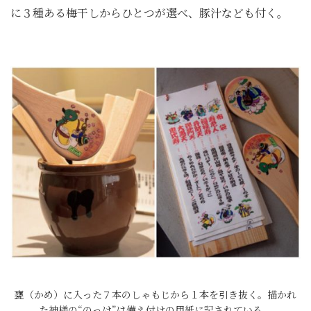
に３種ある梅干しからひとつが選べ、豚汁なども付く。
甕（かめ）に入った７本のしゃもじから１本を引き抜く。描かれ
た神様の“のっけ”は備え付けの用紙に記されている。