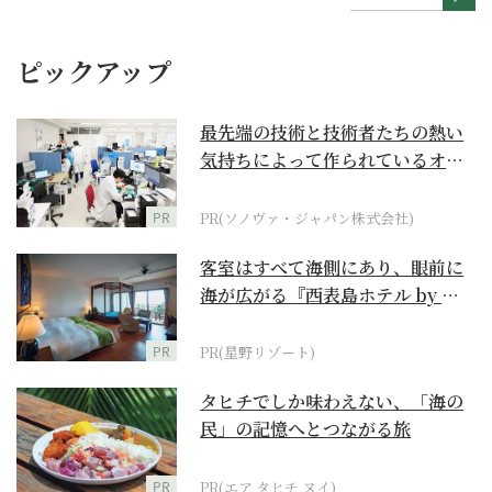
ピックアップ
最先端の技術と技術者たちの熱い
気持ちによって作られているオー
ダーメイド補聴器
PR
PR(ソノヴァ・ジャパン株式会社)
客室はすべて海側にあり、眼前に
海が広がる『西表島ホテル by 星
野リゾート』
PR
PR(星野リゾート)
タヒチでしか味わえない、「海の
民」の記憶へとつながる旅
PR
PR(エア タヒチ ヌイ)