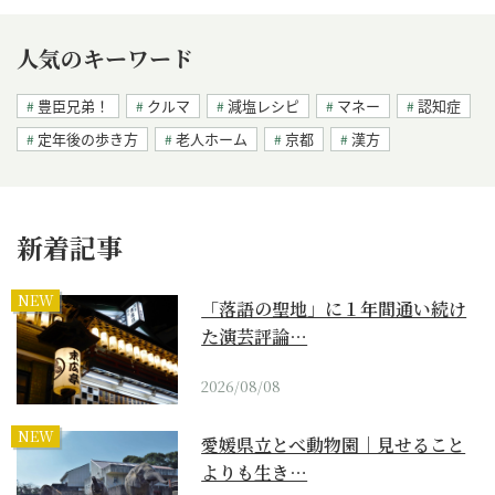
人気のキーワード
豊臣兄弟！
クルマ
減塩レシピ
マネー
認知症
定年後の歩き方
老人ホーム
京都
漢方
新着記事
NEW
「落語の聖地」に１年間通い続け
た演芸評論…
2026/08/08
NEW
愛媛県立とべ動物園｜見せること
よりも生き…