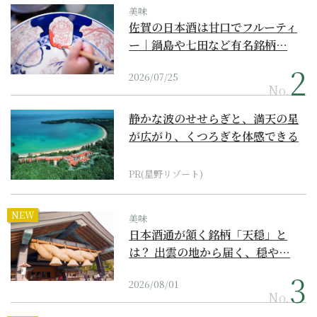
美味
佐賀の日本酒は甘口でフルーティ
ー｜鍋島や七田など有名銘柄…
2026/07/25
No.
静かな波のせせらぎと、満天の星
が広がり、くつろぎを体感できる
『西表島ホテル by...
PR(星野リゾート)
NEW
美味
日本酒通が頷く銘柄「天穏」と
は？ 出雲の地から届く、穏や…
2026/08/01
No.