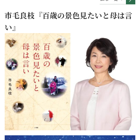
市毛良枝『百歳の景色見たいと母は言
い』