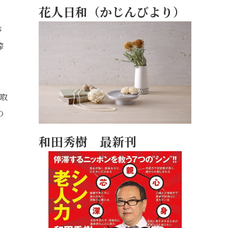
花人日和（かじんびより）
が
搾
取
の
和田秀樹 最新刊