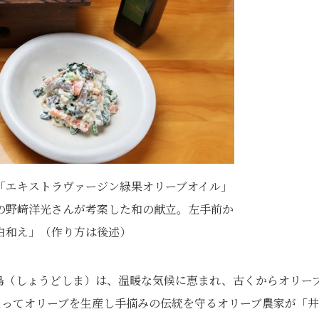
「エキストラヴァージン緑果オリーブオイル」
の野﨑洋光さんが考案した和の献立。左手前か
白和え」（作り方は後述）
島（しょうどしま）は、温暖な気候に恵まれ、古くからオリー
たってオリーブを生産し手摘みの伝統を守るオリーブ農家が「