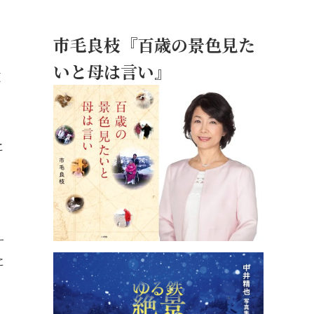
市毛良枝『百歳の景色見た
いと母は言い』
爽
に
、
ー
に