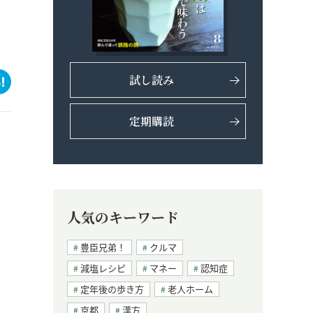
試し読み
定期購読
人気のキーワード
豊臣兄弟！
クルマ
減塩レシピ
マネー
認知症
定年後の歩き方
老人ホーム
京都
漢方