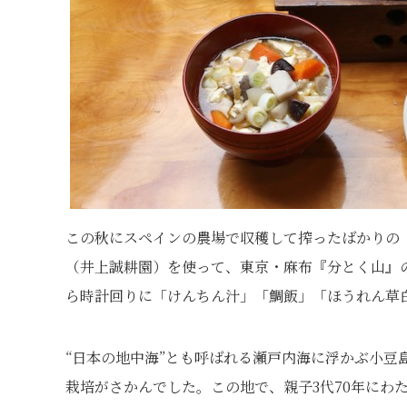
この秋にスペインの農場で収穫して搾ったばかりの
（井上誠耕園）を使って、東京・麻布『分とく山』
ら時計回りに「けんちん汁」「鯛飯」「ほうれん草
“日本の地中海”とも呼ばれる瀬戸内海に浮かぶ小豆
栽培がさかんでした。この地で、親子3代70年にわ