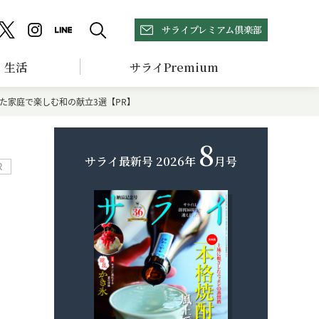
サライプレミアム倶楽部
生活
サライPremium
た家庭で楽しむ和の献立3選【PR】
8
サライ最新号
2026年
月号
R