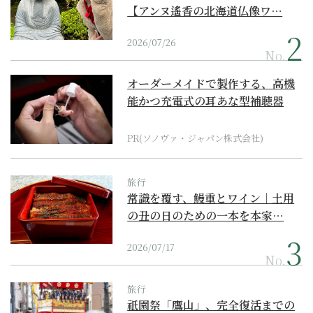
【アンヌ遙香の北海道仏像ワ…
2026/07/26
No.
オーダーメイドで製作する、高機
能かつ充電式の耳あな型補聴器
PR(ソノヴァ・ジャパン株式会社)
旅行
常識を覆す、鰻重とワイン｜土用
の丑の日のための一本を本家…
2026/07/17
No.
旅行
祇園祭「鷹山」、完全復活までの