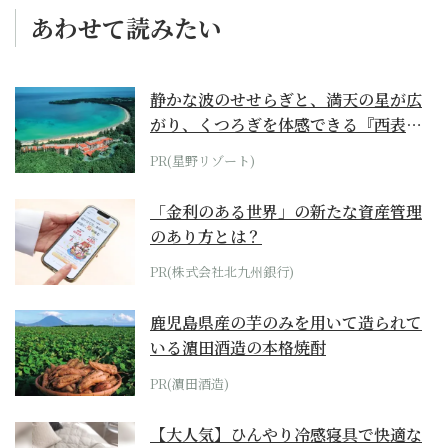
あわせて読みたい
静かな波のせせらぎと、満天の星が広
がり、くつろぎを体感できる『西表島
ホテル by...
PR(星野リゾート)
「金利のある世界」の新たな資産管理
のあり方とは？
PR(株式会社北九州銀行)
鹿児島県産の芋のみを用いて造られて
いる濵田酒造の本格焼酎
PR(濵田酒造)
【大人気】ひんやり冷感寝具で快適な