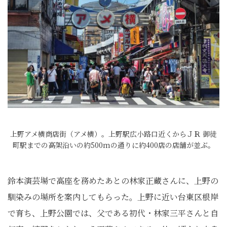
上野アメ横商店街（アメ横）。上野駅広小路口近くからＪＲ 御徒
町駅までの高架沿いの約500mの通りに約400店の店舗が並ぶ。
鈴本演芸場で高座を務めたあとの林家正蔵さんに、上野の
馴染みの場所を案内してもらった。上野に近い台東区根岸
で育ち、上野公園では、父である初代・林家三平さんと自