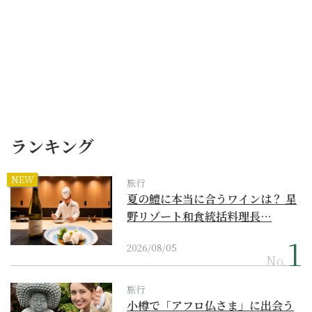
ランキング
NEW
旅行
夏の鱧に本当に合うワインは？ 星
野リゾート和食統括料理長…
2026/08/05
No.
旅行
小樽で「アフロ仏さま」に出会う