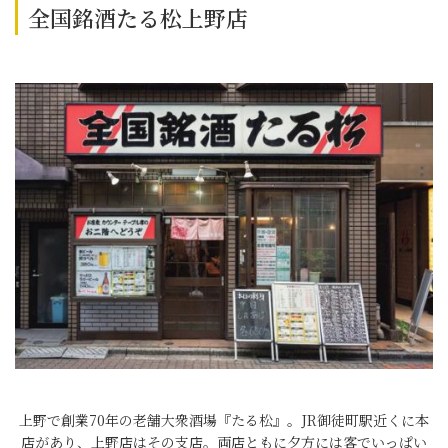
全国銘酒たる松上野店
上野で創業70年の老舗大衆酒場『たる松』。JR御徒町駅近くに本
店があり、上野店はその支店。両店ともに夕方には客でいっぱい