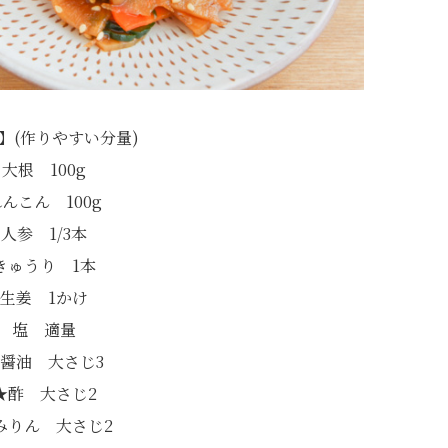
】(作りやすい分量)
大根 100g
んこん 100g
人参 1/3本
きゅうり 1本
生姜 1かけ
塩 適量
醤油 大さじ3
★酢 大さじ2
みりん 大さじ2