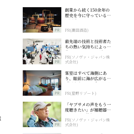
創業から続く150余年の
歴史を今に守っている濵
田酒造
PR
PR(濵田酒造)
最先端の技術と技術者た
ちの熱い気持ちによって
作られているオーダーメ
PR(ソノヴァ・ジャパン株
イド補聴器
PR
式会社)
客室はすべて海側にあ
り、眼前に海が広がる
『西表島ホテル by 星野
リゾート』
PR
PR(星野リゾート)
「ヤブサメの声をもう一
度聴きたい」が補聴器チ
ャレンジの後押しに
電
PR(ソノヴァ・ジャパン株
PR
式会社)