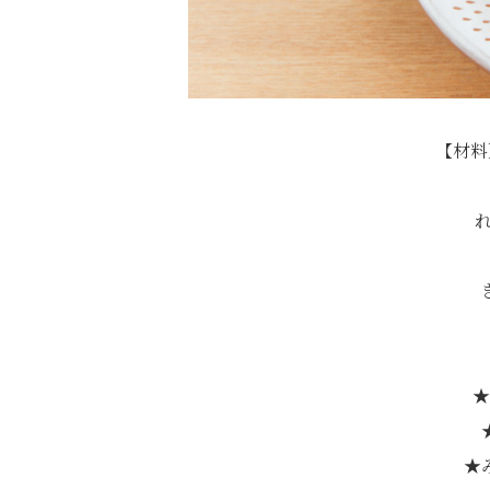
【材料
れ
★
★