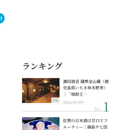
ランキング
濵田酒造 薩摩金山蔵（鹿
児島県いちき串木野市）
｜「焼酎王…
PR
2026/07/09
No.
佐賀の日本酒は甘口でフ
ルーティー｜鍋島や七田