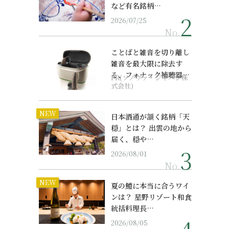
など有名銘柄…
2026/07/25
No.
ことばと雑音を切り離し
雑音を最大限に除去す
る、フォナック補聴器の
PR(ソノヴァ・ジャパン株
最上位モデル
式会社)
NEW
日本酒通が頷く銘柄「天
穏」とは？ 出雲の地から
届く、穏や…
2026/08/01
No.
NEW
夏の鱧に本当に合うワイ
ンは？ 星野リゾート和食
統括料理長…
2026/08/05