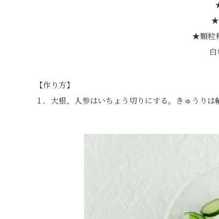
★
★顆粒
白
【作り方】
１．大根、人参はいちょう切りにする。きゅうりは