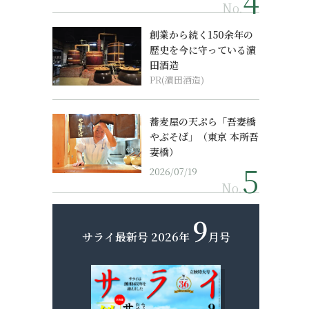
No.
創業から続く150余年の
歴史を今に守っている濵
田酒造
PR(濵田酒造)
蕎麦屋の天ぷら「吾妻橋
やぶそば」（東京 本所吾
妻橋）
2026/07/19
No.
9
サライ最新号
2026年
月号