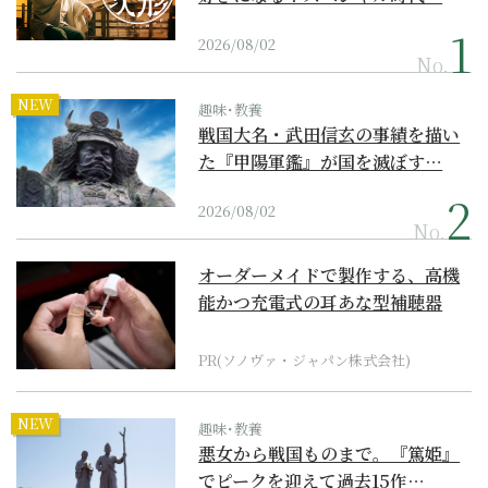
2026/08/02
No.
NEW
趣味･教養
戦国大名・武田信玄の事績を描い
た『甲陽軍鑑』が国を滅ぼす…
2026/08/02
No.
オーダーメイドで製作する、高機
能かつ充電式の耳あな型補聴器
PR(ソノヴァ・ジャパン株式会社)
NEW
趣味･教養
悪女から戦国ものまで。『篤姫』
でピークを迎えて過去15作…