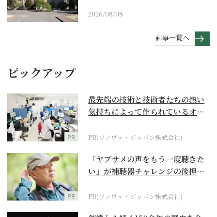
2026/08/08
記事一覧へ
ピックアップ
最先端の技術と技術者たちの熱い
気持ちによって作られているオー
ダーメイド補聴器
PR
PR(ソノヴァ・ジャパン株式会社)
「ヤブサメの声をもう一度聴きた
い」が補聴器チャレンジの後押し
に
PR
PR(ソノヴァ・ジャパン株式会社)