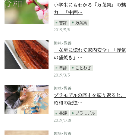
小学生にもわかる『万葉集』の魅
力｜『中西…
書評
万葉集
2019/5/8
趣味･教養
「女房に惚れて家内安全」「浮気
の蒲焼き」…
書評
ことわざ
2019/3/5
趣味･教養
プラモデルの歴史を振り返ると、
昭和の記憶…
書評
プラモデル
2019/1/18
趣味･教養