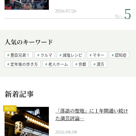
2026/07/26
No.
人気のキーワード
豊臣兄弟！
クルマ
減塩レシピ
マネー
認知症
定年後の歩き方
老人ホーム
京都
漢方
新着記事
NEW
「落語の聖地」に１年間通い続け
た演芸評論…
2026/08/08