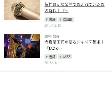
個性豊かな楽曲であふれていたあ
の時代｜『…
書評
歌謡曲
2018/12/12
趣味･教養
寺島靖国氏が語るジャズ７箇条｜
『JAZZ…
書評
JAZZ
2018/11/14