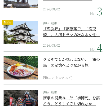
2026/08/02
No.
NEW
趣味･教養
「卑弥呼」「藤原薬子」「満天
姫」。大河ドラマの次なる女性…
2026/08/02
No.
タヒチでしか味わえない、「海の
民」の記憶へとつながる旅
PR(エア タヒチ ヌイ)
趣味･教養
衝撃の羽柴与一郎「初陣死」を語
ろう。どうして守り切れなか…