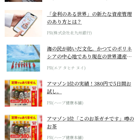
「金利のある世界」の新たな資産管理
のあり方とは？
PR(株式会社北九州銀行)
海の民が紡いだ文化。かつてのポリネ
シアの中心地であり現在の世界遺産か
らみえてくる...
PR(エア タヒチ ヌイ)
アマゾン1位の実績！380円で5日間お
試し。
PR(ハーブ健康本舗)
アマゾン1位「このお茶ガチです」噂の
お茶
PR(ハーブ健康本舗)