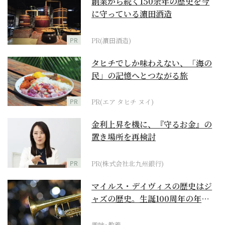
創業から続く150余年の歴史を今
に守っている濵田酒造
PR
PR(濵田酒造)
タヒチでしか味わえない、「海の
民」の記憶へとつながる旅
PR
PR(エア タヒチ ヌイ)
金利上昇を機に、『守るお金』の
置き場所を再検討
PR
PR(株式会社北九州銀行)
マイルス・デイヴィスの歴史はジ
ャズの歴史。生誕100周年の年に
再確認するべき多大...
趣味･教養