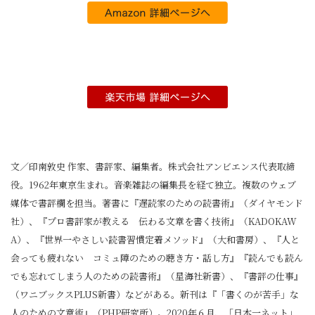
文／印南敦史 作家、書評家、編集者。株式会社アンビエンス代表取締
役。1962年東京生まれ。音楽雑誌の編集長を経て独立。複数のウェブ
媒体で書評欄を担当。著書に『遅読家のための読書術』（ダイヤモンド
社）、『プロ書評家が教える 伝わる文章を書く技術』（KADOKAW
A）、『世界一やさしい読書習慣定着メソッド』（大和書房）、『人と
会っても疲れない コミュ障のための聴き方・話し方』『読んでも読ん
でも忘れてしまう人のための読書術』（星海社新書）、『書評の仕事』
（ワニブックスPLUS新書）などがある。新刊は『「書くのが苦手」な
人のための文章術』（PHP研究所）。2020年６月、「日本一ネット」