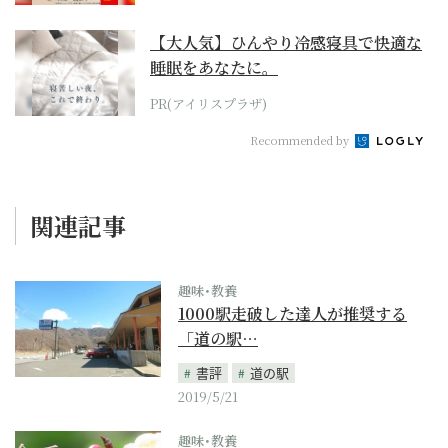
【大人気】ひんやり冷感寝具で快適な
睡眠をあなたに。
PR(アイリスプラザ)
Recommended by
関連記事
趣味･教養
1000駅走破した達人が推奨する
「道の駅…
書評
道の駅
2019/5/21
趣味･教養