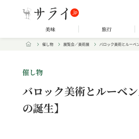
美味
旅行
催し物
展覧会／美術展
バロック美術とルーベ
催し物
バロック美術とルーベン
の誕生】
Loaded
:
/
Unmute
8.25%