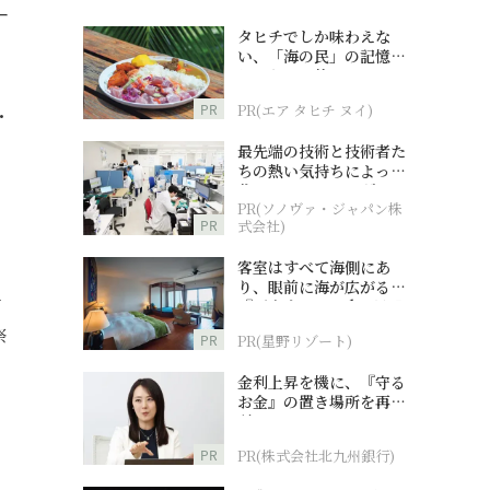
ー
タヒチでしか味わえな
い、「海の民」の記憶へ
とつながる旅
PR
PR(エア タヒチ ヌイ)
・
最先端の技術と技術者た
ちの熱い気持ちによって
作られているオーダーメ
PR(ソノヴァ・ジャパン株
イド補聴器
PR
式会社)
客室はすべて海側にあ
り、眼前に海が広がる
そ
『西表島ホテル by 星野
リゾート』
祭
PR
PR(星野リゾート)
金利上昇を機に、『守る
お金』の置き場所を再検
討
PR
PR(株式会社北九州銀行)