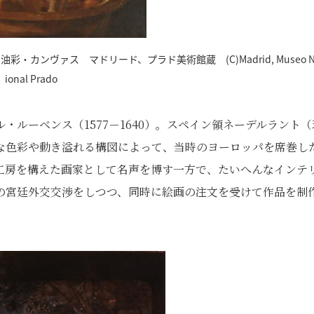
・カンヴァス マドリード、プラド美術館蔵 (C)Madrid, Museo N
ional Prado
・ルーベンス（1577－1640）。スペイン領ネーデルラント（
な色彩や動き溢れる構図によって、当時のヨーロッパを席巻し
工房を構えた画家として名声を博す一方で、たいへんなインテ
の宮廷外交交渉をしつつ、同時に絵画の注文を受けて作品を制