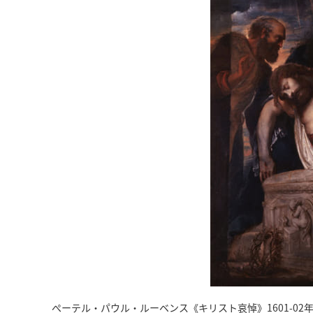
ぺーテル・パウル・ルーベンス《キリスト哀悼》1601-02年 油彩