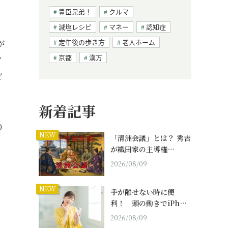
豊臣兄弟！
クルマ
減塩レシピ
マネー
認知症
定年後の歩き方
老人ホーム
が
京都
漢方
ア
ど
新着記事
0
NEW
「清洲会議」とは？ 秀吉
が織田家の主導権…
2026/08/09
NEW
手が離せない時に便
利！ 頭の動きでiPh…
2026/08/09