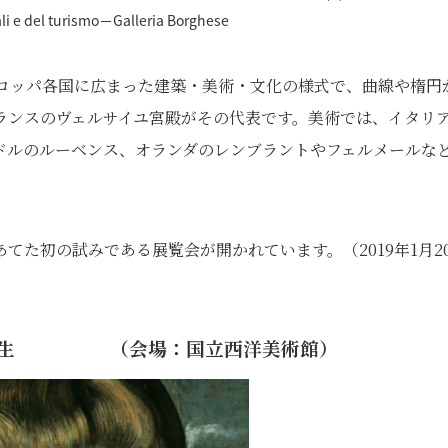
rali e del turismo－Galleria Borghese
ーロッパ各国に広まった建築・美術・文化の様式で、曲線や楕円
ランスのヴェルサイユ宮殿がその代表です。美術では、イタリ
ドルのルーベンス、オランダのレンブラントやフェルメールな
てた初の試みである展覧会が開かれています。（2019年1月2
の誕生 （会場：国立西洋美術館）