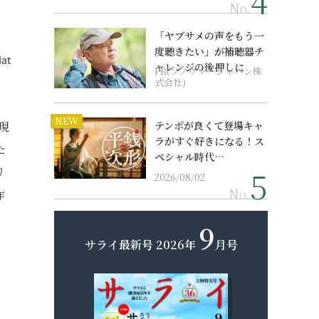
No.
「ヤブサメの声をもう一
度聴きたい」が補聴器チ
at
ャレンジの後押しに
PR(ソノヴァ・ジャパン株
式会社)
NEW
現
テンポが良くて登場キャ
ラがすぐ好きになる！ス
た
ペシャル時代…
リ
2026/08/02
No.
作
9
サライ最新号
2026年
月号