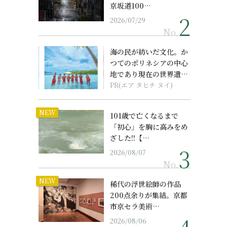
京坂道100…
2026/07/29
No.
海の民が紡いだ文化。か
つてのポリネシアの中心
地であり現在の世界遺産
からみえてくる...
PR(エア タヒチ ヌイ)
NEW
101歳で亡くなるまで
「初心」を胸に高みをめ
ざした!!【…
2026/08/07
No.
NEW
稀代の浮世絵師の作品
200点余りが集結。京都
市京セラ美術…
2026/08/06