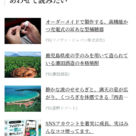
オーダーメイドで製作する、高機能か
つ充電式の耳あな型補聴器
PR(ソノヴァ・ジャパン株式会社)
鹿児島県産の芋のみを用いて造られて
いる濵田酒造の本格焼酎
PR(濵田酒造)
静かな波のせせらぎと、満天の星が広
がり、くつろぎを体感できる『西表島
ホテル by...
PR(星野リゾート)
SNSアカウントを着実に成長。実はみ
んなココ使ってます。