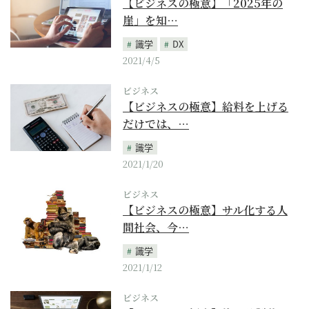
【ビジネスの極意】「2025年の
崖」を知…
識学
DX
2021/4/5
ビジネス
【ビジネスの極意】給料を上げる
だけでは、…
識学
2021/1/20
ビジネス
【ビジネスの極意】サル化する人
間社会、今…
識学
2021/1/12
ビジネス