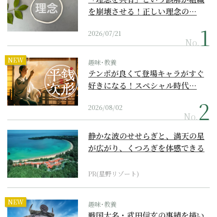
を崩壊させる！正しい理念の…
2026/07/21
No.
NEW
趣味･教養
テンポが良くて登場キャラがすぐ
好きになる！スペシャル時代…
2026/08/02
No.
静かな波のせせらぎと、満天の星
が広がり、くつろぎを体感できる
『西表島ホテル by...
PR(星野リゾート)
NEW
趣味･教養
戦国大名・武田信玄の事績を描い