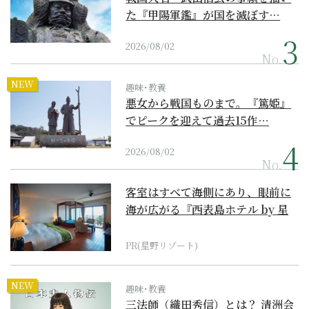
た『甲陽軍鑑』が国を滅ぼす…
2026/08/02
No.
NEW
趣味･教養
悪女から戦国ものまで。『篤姫』
でピークを迎えて過去15作…
2026/08/02
No.
客室はすべて海側にあり、眼前に
海が広がる『西表島ホテル by 星
野リゾート』
PR(星野リゾート)
NEW
趣味･教養
三法師（織田秀信）とは？ 清洲会