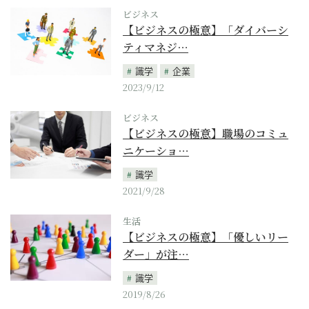
ビジネス
【ビジネスの極意】「ダイバーシ
ティマネジ…
識学
企業
2023/9/12
ビジネス
【ビジネスの極意】職場のコミュ
ニケーショ…
識学
2021/9/28
生活
【ビジネスの極意】「優しいリー
ダー」が注…
識学
2019/8/26