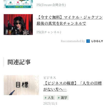
PR(Dreaw合同会社)
【今すぐ無料】マイケル・ジャクソン
最後の真実をRチャンネルで
PR(Rチャンネル)
Recommended by
関連記事
ビジネス
【ビジネスの極意】「人生の目標
がない方へ…
人生
識学
2023/11/1