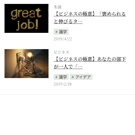
生活
【ビジネスの極意】「褒められる
と伸びるタ…
識学
2019/4/22
ビジネス
【ビジネスの極意】あなたの部下
が一人で「…
識学
アイデア
2019/2/18