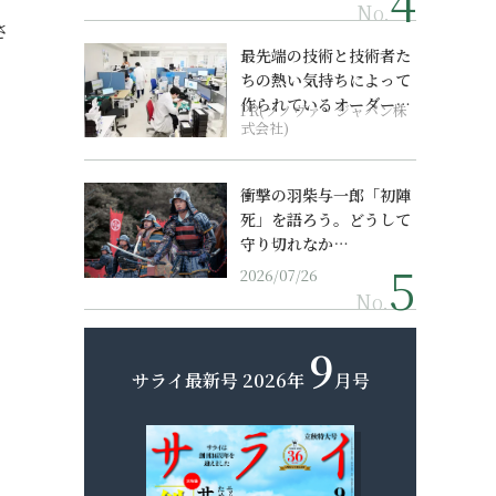
No.
さ
最先端の技術と技術者た
ちの熱い気持ちによって
作られているオーダーメ
PR(ソノヴァ・ジャパン株
イド補聴器
式会社)
衝撃の羽柴与一郎「初陣
死」を語ろう。どうして
守り切れなか…
2026/07/26
No.
9
サライ最新号
2026年
月号