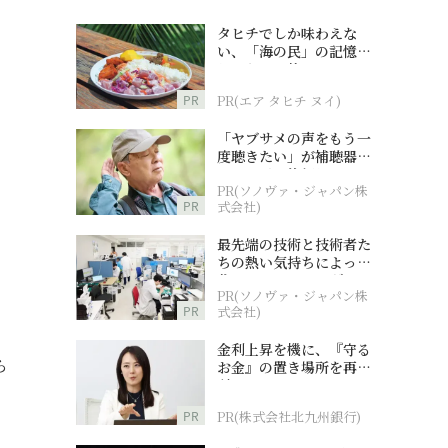
タヒチでしか味わえな
い、「海の民」の記憶へ
とつながる旅
PR
PR(エア タヒチ ヌイ)
「ヤブサメの声をもう一
度聴きたい」が補聴器チ
ャレンジの後押しに
PR(ソノヴァ・ジャパン株
PR
式会社)
最先端の技術と技術者た
ちの熱い気持ちによって
作られているオーダーメ
PR(ソノヴァ・ジャパン株
イド補聴器
PR
式会社)
金利上昇を機に、『守る
ら
お金』の置き場所を再検
討
PR
PR(株式会社北九州銀行)