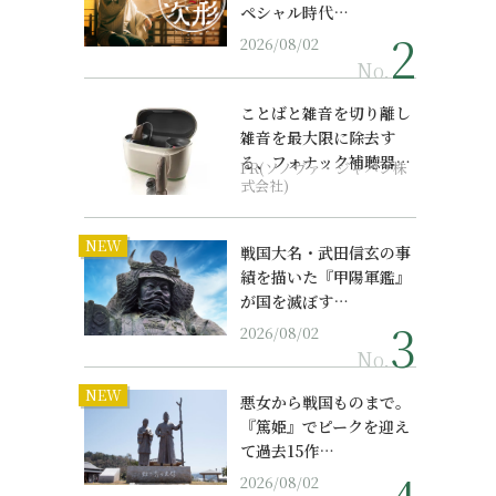
ペシャル時代…
2026/08/02
No.
ことばと雑音を切り離し
雑音を最大限に除去す
る、フォナック補聴器の
PR(ソノヴァ・ジャパン株
最上位モデル
式会社)
NEW
戦国大名・武田信玄の事
績を描いた『甲陽軍鑑』
が国を滅ぼす…
2026/08/02
No.
NEW
悪女から戦国ものまで。
『篤姫』でピークを迎え
て過去15作…
2026/08/02