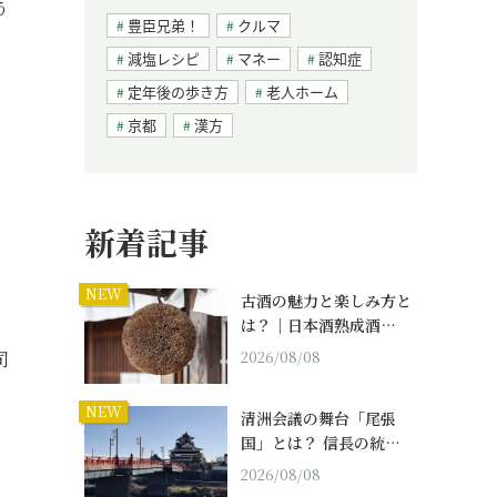
う
豊臣兄弟！
クルマ
減塩レシピ
マネー
認知症
定年後の歩き方
老人ホーム
京都
漢方
新着記事
NEW
古酒の魅力と楽しみ方と
は？｜日本酒熟成酒…
司
2026/08/08
NEW
清洲会議の舞台「尾張
国」とは？ 信長の統…
2026/08/08