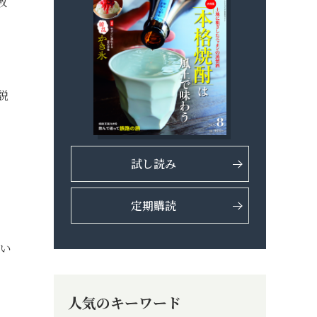
教
説
試し読み
定期購読
とい
人気のキーワード