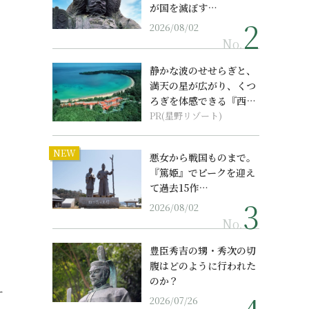
が国を滅ぼす…
2026/08/02
No.
静かな波のせせらぎと、
満天の星が広がり、くつ
ろぎを体感できる『西表
島ホテル by...
PR(星野リゾート)
NEW
悪女から戦国ものまで。
『篤姫』でピークを迎え
て過去15作…
2026/08/02
No.
豊臣秀吉の甥・秀次の切
腹はどのように行われた
のか？
ナ
2026/07/26