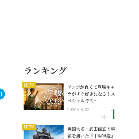
ランキング
NEW
テンポが良くて登場キャ
ラがすぐ好きになる！ス
ペシャル時代…
2026/08/02
No.
NEW
戦国大名・武田信玄の事
績を描いた『甲陽軍鑑』