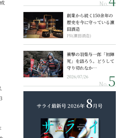
成
No.
創業から続く150余年の
歴史を今に守っている濵
田酒造
PR(濵田酒造)
衝撃の羽柴与一郎「初陣
死」を語ろう。どうして
守り切れなか…
2026/07/26
No.
え
8
３
サライ最新号
2026年
月号
不