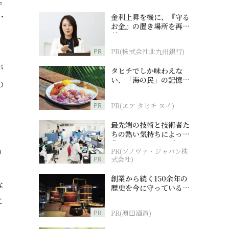
す。
・
金利上昇を機に、『守る
お金』の置き場所を再検
討
PR
PR(株式会社北九州銀行)
が
タヒチでしか味わえな
い、「海の民」の記憶へ
の
とつながる旅
PR
PR(エア タヒチ ヌイ)
最先端の技術と技術者た
ちの熱い気持ちによって
作られているオーダーメ
の
PR(ソノヴァ・ジャパン株
イド補聴器
PR
式会社)
、
創業から続く150余年の
な
歴史を今に守っている濵
田酒造
こ
PR
PR(濵田酒造)