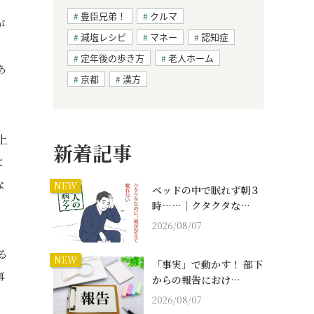
豊臣兄弟！
クルマ
が
減塩レシピ
マネー
認知症
、
定年後の歩き方
老人ホーム
あ
京都
漢方
上
新着記事
と
な
NEW
ベッドの中で眠れず朝３
時……｜クタクタな…
2026/08/07
る
NEW
「事実」で動かす！ 部下
事
からの報告におけ…
2026/08/07