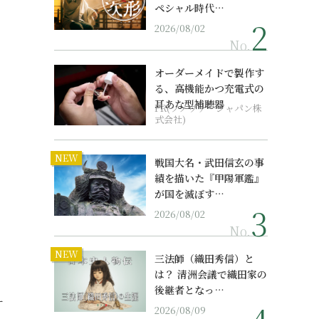
ペシャル時代…
2026/08/02
No.
オーダーメイドで製作す
る、高機能かつ充電式の
耳あな型補聴器
PR(ソノヴァ・ジャパン株
式会社)
NEW
戦国大名・武田信玄の事
績を描いた『甲陽軍鑑』
が国を滅ぼす…
2026/08/02
No.
NEW
三法師（織田秀信）と
は？ 清洲会議で織田家の
後継者となっ…
ナ
2026/08/09