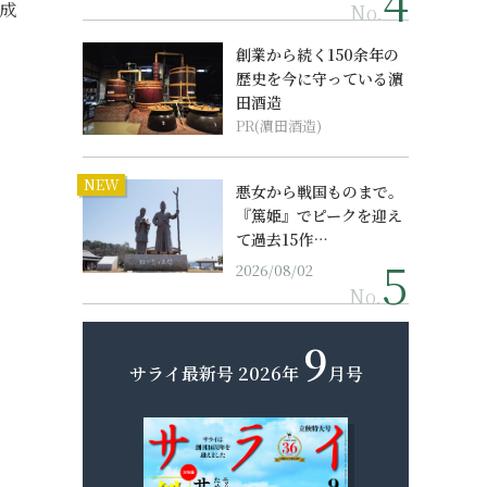
成
No.
創業から続く150余年の
歴史を今に守っている濵
田酒造
PR(濵田酒造)
NEW
悪女から戦国ものまで。
『篤姫』でピークを迎え
て過去15作…
2026/08/02
No.
9
サライ最新号
2026年
月号