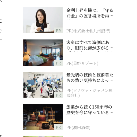
い
金利上昇を機に、『守る
お金』の置き場所を再検
こ
討
で
PR
PR(株式会社北九州銀行)
す
客室はすべて海側にあ
り、眼前に海が広がる
『西表島ホテル by 星野
リゾート』
PR
PR(星野リゾート)
最先端の技術と技術者た
ちの熱い気持ちによって
作られているオーダーメ
PR(ソノヴァ・ジャパン株
イド補聴器
PR
式会社)
。
創業から続く150余年の
歴史を今に守っている濵
田酒造
PR
PR(濵田酒造)
然