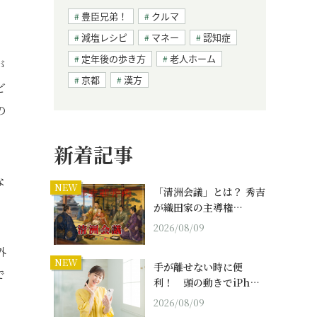
豊臣兄弟！
クルマ
減塩レシピ
マネー
認知症
定年後の歩き方
老人ホーム
が
京都
漢方
ど
の
新着記事
な
NEW
「清洲会議」とは？ 秀吉
が織田家の主導権…
2026/08/09
外
NEW
手が離せない時に便
で
利！ 頭の動きでiPh…
2026/08/09