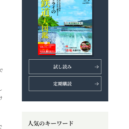
試し読み
で
、
定期購読
し
け
人気のキーワード
で