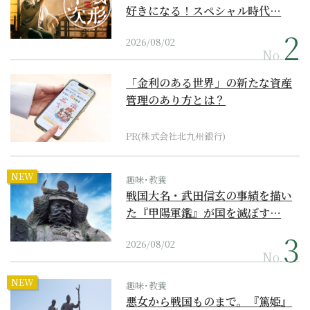
好きになる！スペシャル時代…
2026/08/02
No.
「金利のある世界」の新たな資産
管理のあり方とは？
PR(株式会社北九州銀行)
NEW
趣味･教養
戦国大名・武田信玄の事績を描い
た『甲陽軍鑑』が国を滅ぼす…
2026/08/02
No.
NEW
趣味･教養
悪女から戦国ものまで。『篤姫』