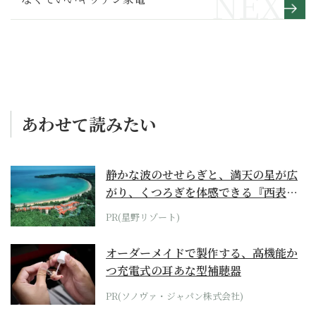
あわせて読みたい
静かな波のせせらぎと、満天の星が広
がり、くつろぎを体感できる『西表島
ホテル by...
PR(星野リゾート)
オーダーメイドで製作する、高機能か
つ充電式の耳あな型補聴器
PR(ソノヴァ・ジャパン株式会社)