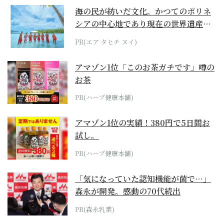
海の民が紡いだ文化。かつてのポリネ
シアの中心地であり現在の世界遺産か
らみえてくる...
PR(エア タヒチ ヌイ)
アマゾン1位「このお茶ガチです」噂の
お茶
PR(ハーブ健康本舗)
アマゾン1位の実績！380円で5日間お
試し。
PR(ハーブ健康本舗)
「気になっていた認知機能が菌で…」
森永が開発。感動の70代続出
PR(森永乳業)